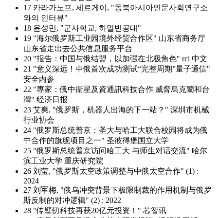
17 카라가노프, 세르게이, "동북아시아인문사회연구소
와의 인터뷰"
18 윤성민, "군사학교, 하얼빈공대"
19 "海尔俄罗斯工业园境外经贸合作区" 山东省商务厅
山东省走出去公共信息服务平台
20 "报告：中国与俄结盟，以加强在北极角色" rci 中文
21 "意义深远！中俄首次成功测试“完整周期”量子通信"
安全内参
22 "專家：俄中衛星及資通訊科技合作 威脅烏克蘭和台
灣" 经济日报
23 艾爽, "俄罗斯，机器人出海的下一站？" 深圳市机械
行业协会
24 "俄罗斯总统普京：圣大与哈工大联合校园将成为俄
中合作的旗舰项目之一" 圣彼得堡国立大学
25 "俄罗斯总统普京访问哈工大 与师生对话交流" 哈尔
滨工业大学 重庆研究院
26 刘莹, "俄罗斯太空政策调整与中俄太空合作" (1) :
2024
27 刘军梅, "俄乌冲突背景下极限制裁的作用机制与俄罗
斯反制的对冲逻辑" (2) : 2022
28 "传壁仞科技再获20亿元投资！" 芯智讯