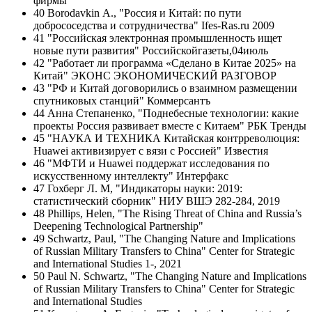
фирмы
40 Borodavkin А., "Россия и Китай: по пути
добрососедства и сотрудничества" Ifes-Ras.ru 2009
41 "Российская электронная промышленность ищет
новые пути развития" Российскойгазеты,04июль
42 "Работает ли программа «Сделано в Китае 2025» на
Китай" ЭКОНС ЭКОНОМИЧЕСКИЙ РАЗГОВОР
43 "РФ и Китай договорились о взаимном размещении
спутниковых станций" Коммерсантъ
44 Анна Степаненко, "Поднебесные технологии: какие
проекты Россия развивает вместе с Китаем" РБК Тренды
45 "НАУКА И ТЕХНИКА Китайская контрреволюция:
Huawei активизирует с вязи с Россией" Известия
46 "МФТИ и Huawei поддержат исследования по
искусственному интеллекту" Интерфакс
47 Гохберг Л. М, "Индикаторы науки: 2019:
статистический сборник" НИУ ВШЭ 282-284, 2019
48 Phillips, Helen, "The Rising Threat of China and Russia’s
Deepening Technological Partnership"
49 Schwartz, Paul, "The Changing Nature and Implications
of Russian Military Transfers to China" Center for Strategic
and International Studies 1-, 2021
50 Paul N. Schwartz, "The Changing Nature and Implications
of Russian Military Transfers to China" Center for Strategic
and International Studies