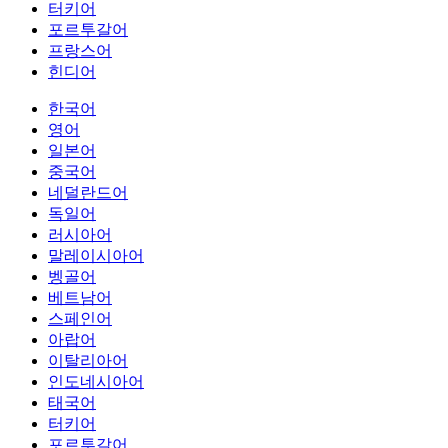
터키어
포르투갈어
프랑스어
힌디어
한국어
영어
일본어
중국어
네덜란드어
독일어
러시아어
말레이시아어
벵골어
베트남어
스페인어
아랍어
이탈리아어
인도네시아어
태국어
터키어
포르투갈어