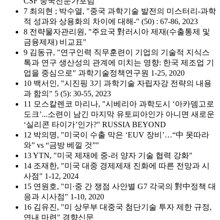
CSF 중국전문가포럼
7 최의현 ; 박수열, "중국 과학기술 발전의 미스터리-과학
적 성과와 상용화의 차이에 대해-" (50) : 67-86, 2023
8 전략물자관리원, "주요국 對러시아 제재(수출통제 및
금융제재) 비교표"
9 김동규, "연구인력 직무훈련이 기업의 기술적 지식스
톡과 연구 생산성의 관계에 미치는 영향: 한국 제조업 기
업을 중심으로" 과학기술정책연구원 1-25, 2020
10 백서인, "시진핑 3기 과학기술 자립자강 전략의 내용
과 함의" 5 (5): 30-55, 2023
11 모스칼렌코 마리나, "시베리아 과학도시 ‘아카뎀고로
도크’...소련이 남긴 마지막 유토피아인가 아니면 새로운
‘실리콘 타이가’인가?" RUSSIA BEYOND
12 박의명, "미국이 수출 막은 ‘EUV 장비’…“中 못따라
와” vs “금방 베낄 것”"
13 YTN, "미국 제재에 중-러 양자 기술 협력 강화"
14 조재한, "미국 대중 경제제재 진화에 따른 전망과 시
사점" 1-12, 2024
15 연원호, "미·중 간 쟁점 사안별 G7 각국의 對中정책 대
응과 시사점" 1-10, 2020
16 김유진, "미 상무부 대중국 첨단기술 투자 제한 규정,
연내 마련" 경향신문