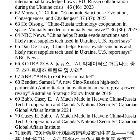
international knowledge flows : EU–Russia collaboration
during the Ukraine crisis" 46 (46): 2023
62 Morgan, T. Clifton, "Economic Sanctions : Evolution,
Consequences, and Challenges" 37 (37): 2023
63 He Qisong, "China-Russia technology cooperation in
space: Mutually needed or mutually exclusive?" 36 (36): 2023
64 NBC News, "China helps Russia evade sanctions and
likely most supplies tech used in Ukraine, U.S. report says"
65 Dan De Luce, "China helps Russia evade sanctions and
likely most supplies tech used in Ukraine, U.S. report says"
NBC News
66 KOTRA 해외시장뉴스, "AI, 빅데이터로 거듭나는 중
국 스마트제조 트렌드 및 사례"
67 ABB, "ABB to exit Russian market"
68 Bendett, Samuel, "A new Sino-Russian high-tech
partnership Authoritarian innovation in an era of great-power
rivalry" Australian Strategic Policy Institute 2019
69 Babb, Casey E, "A Match Made in Heaven: China-Russia
Tech Co-operation and Canada’s National Security" Canadian
Global Affairs Institute 2024
70 Casey E. Babb, "A Match Made in Heaven: China-Russia
Tech Co-operation and Canada’s National Security" Canadian
Global Affairs Institute
71 欧媚, "39所强基计划高校陆续发布招生简章—— “强
基计划”第四年，有何新变化" 中华人民共和国 教育部