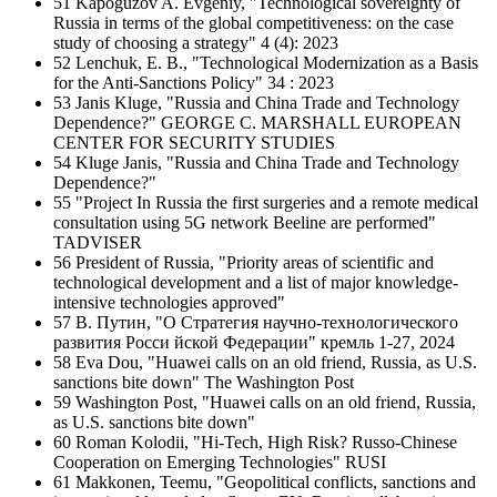
51 Kapoguzov A. Evgeniy, "Technological sovereignty of
Russia in terms of the global competitiveness: on the case
study of choosing a strategy" 4 (4): 2023
52 Lenchuk, E. B., "Technological Modernization as a Basis
for the Anti-Sanctions Policy" 34 : 2023
53 Janis Kluge, "Russia and China Trade and Technology
Dependence?" GEORGE C. MARSHALL EUROPEAN
CENTER FOR SECURITY STUDIES
54 Kluge Janis, "Russia and China Trade and Technology
Dependence?"
55 "Project In Russia the first surgeries and a remote medical
consultation using 5G network Beeline are performed"
TADVISER
56 President of Russia, "Priority areas of scientific and
technological development and a list of major knowledge-
intensive technologies approved"
57 B. Путин, "O Стратегия научно-технологического
развития Росси йской Федерации" кремль 1-27, 2024
58 Eva Dou, "Huawei calls on an old friend, Russia, as U.S.
sanctions bite down" The Washington Post
59 Washington Post, "Huawei calls on an old friend, Russia,
as U.S. sanctions bite down"
60 Roman Kolodii, "Hi-Tech, High Risk? Russo-Chinese
Cooperation on Emerging Technologies" RUSI
61 Makkonen, Teemu, "Geopolitical conflicts, sanctions and