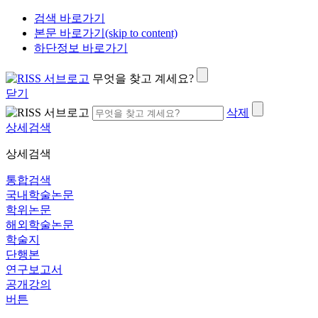
검색 바로가기
본문 바로가기(skip to content)
하단정보 바로가기
무엇을 찾고 계세요?
닫기
삭제
상세검색
상세검색
통합검색
국내학술논문
학위논문
해외학술논문
학술지
단행본
연구보고서
공개강의
버튼