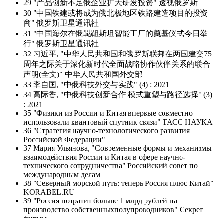
29 "产品创新不足俄企业扩大研发投资" 透视俄罗斯
30 "中国铁建或将成为俄北极地区铁路建造项目的投资
商" 俄罗斯卫星通讯社
31 "中国海尔在俄鞑靼斯坦智能工厂的奠基仪式今日举
行" 俄罗斯卫星通讯社
32 习近平, "中华人民共和国和俄罗斯联邦在两国建交75
周年之际关于深化新时代全面战略协作伙伴关系的联合
声明(全文)" 中华人民共和国外交部
33 李自国, "中俄科技外交与实践" (4) : 2021
34 高际香, "中俄科技创新合作:模式重塑与路径选择" (3)
: 2021
35 "Физики из России и Китая впервые совместно
использовали квантовый спутник связи" ТАСС НАУКА
36 "Стратегия научно-технологического развития
Российской Федерации"
37 Мария Ульянова, "Современные формы и механизмы
взаимодействия России и Китая в сфере научно-
технического сотрудничества" Российский совет по
международным делам
38 "Северный морской путь: теперь Россия плюс Китай"
KORABEL.RU
39 "Россия потратит больше 1 млрд рублей на
производство собственныхполупроводников" Секрет