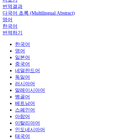
번역결과
다국어 초록 (Multilingual Abstract)
영어
한국어
번역하기
한국어
영어
일본어
중국어
네덜란드어
독일어
러시아어
말레이시아어
벵골어
베트남어
스페인어
아랍어
이탈리아어
인도네시아어
태국어