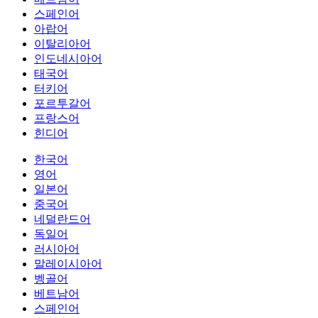
스페인어
아랍어
이탈리아어
인도네시아어
태국어
터키어
포르투갈어
프랑스어
힌디어
한국어
영어
일본어
중국어
네덜란드어
독일어
러시아어
말레이시아어
벵골어
베트남어
스페인어