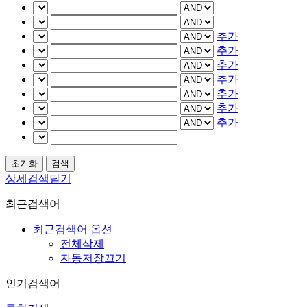
추가
추가
추가
추가
추가
추가
추가
상세검색닫기
최근검색어
최근검색어 옵션
전체삭제
자동저장끄기
인기검색어