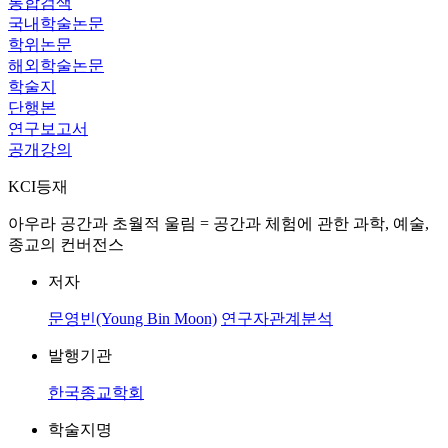
통합검색
국내학술논문
학위논문
해외학술논문
학술지
단행본
연구보고서
공개강의
KCI등재
아우라 공간과 초월적 울림 = 공간과 체험에 관한 과학, 예술,
종교의 컨버전스
저자
문영빈(Young Bin Moon)
연구자관계분석
발행기관
한국종교학회
학술지명