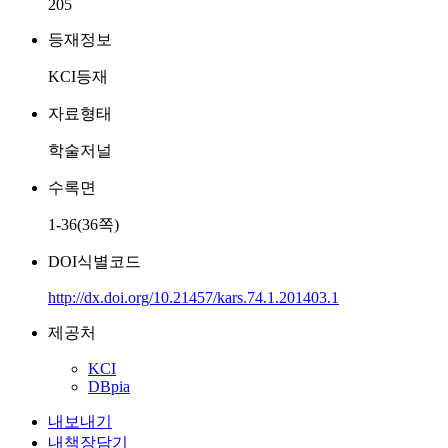
205
등재정보
KCI등재
자료형태
학술저널
수록면
1-36(36쪽)
DOI식별코드
http://dx.doi.org/10.21457/kars.74.1.201403.1
제공처
KCI
DBpia
내보내기
내책장담기