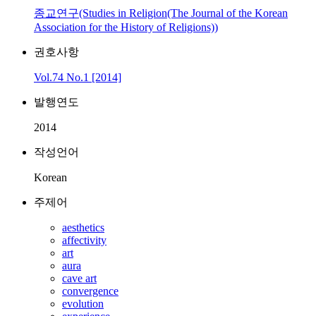
종교연구(Studies in Religion(The Journal of the Korean
Association for the History of Religions))
권호사항
Vol.74 No.1 [2014]
발행연도
2014
작성언어
Korean
주제어
aesthetics
affectivity
art
aura
cave art
convergence
evolution