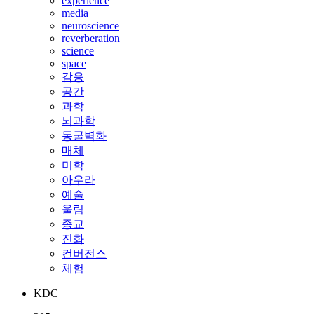
experience
media
neuroscience
reverberation
science
space
감응
공간
과학
뇌과학
동굴벽화
매체
미학
아우라
예술
울림
종교
진화
컨버전스
체험
KDC