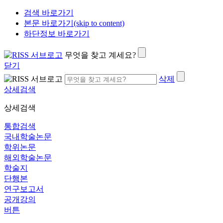
검색 바로가기
본문 바로가기(skip to content)
하단정보 바로가기
무엇을 찾고 계세요?
닫기
삭제
상세검색
상세검색
통합검색
국내학술논문
학위논문
해외학술논문
학술지
단행본
연구보고서
공개강의
버튼