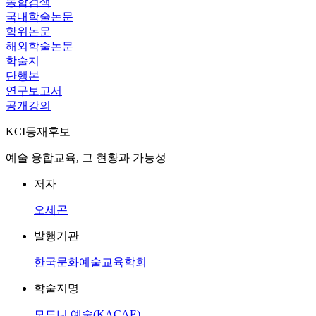
통합검색
국내학술논문
학위논문
해외학술논문
학술지
단행본
연구보고서
공개강의
KCI등재후보
예술 융합교육, 그 현황과 가능성
저자
오세곤
발행기관
한국문화예술교육학회
학술지명
모드니 예술(KACAE)