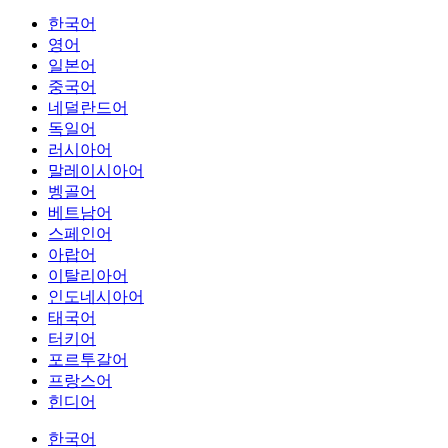
한국어
영어
일본어
중국어
네덜란드어
독일어
러시아어
말레이시아어
벵골어
베트남어
스페인어
아랍어
이탈리아어
인도네시아어
태국어
터키어
포르투갈어
프랑스어
힌디어
한국어