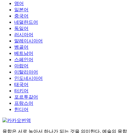
영어
일본어
중국어
네덜란드어
독일어
러시아어
말레이시아어
벵골어
베트남어
스페인어
아랍어
이탈리아어
인도네시아어
태국어
터키어
포르투갈어
프랑스어
힌디어
융합은 서로 녹아서 하나가 되는 것을 의미한다. 예술의 융합