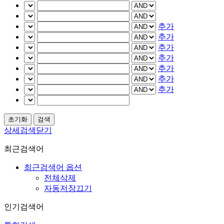
추가
추가
추가
추가
추가
추가
추가
상세검색닫기
최근검색어
최근검색어 옵션
전체삭제
자동저장끄기
인기검색어