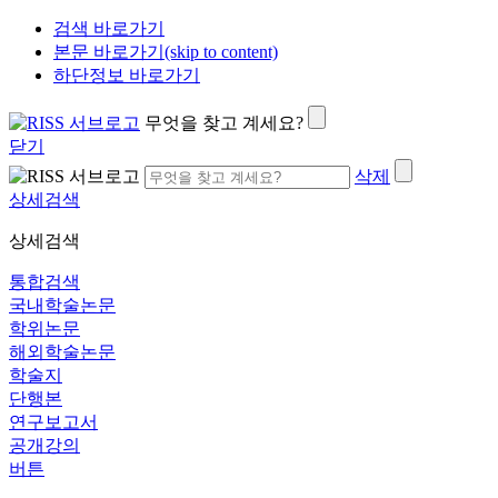
검색 바로가기
본문 바로가기(skip to content)
하단정보 바로가기
무엇을 찾고 계세요?
닫기
삭제
상세검색
상세검색
통합검색
국내학술논문
학위논문
해외학술논문
학술지
단행본
연구보고서
공개강의
버튼