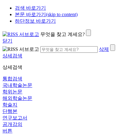
검색 바로가기
본문 바로가기(skip to content)
하단정보 바로가기
무엇을 찾고 계세요?
닫기
삭제
상세검색
상세검색
통합검색
국내학술논문
학위논문
해외학술논문
학술지
단행본
연구보고서
공개강의
버튼