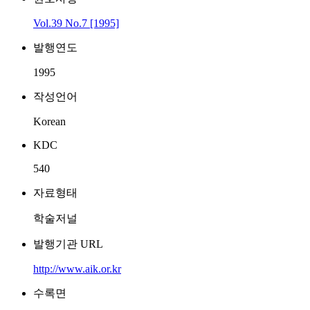
Vol.39 No.7 [1995]
발행연도
1995
작성언어
Korean
KDC
540
자료형태
학술저널
발행기관 URL
http://www.aik.or.kr
수록면