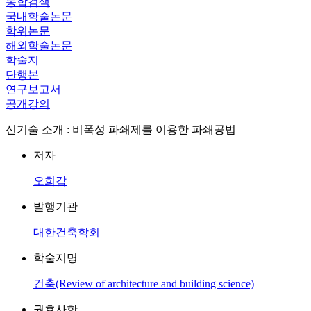
통합검색
국내학술논문
학위논문
해외학술논문
학술지
단행본
연구보고서
공개강의
신기술 소개 : 비폭성 파쇄제를 이용한 파쇄공법
저자
오희갑
발행기관
대한건축학회
학술지명
건축(Review of architecture and building science)
권호사항