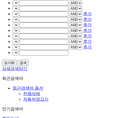
추가
추가
추가
추가
추가
추가
추가
상세검색닫기
최근검색어
최근검색어 옵션
전체삭제
자동저장끄기
인기검색어