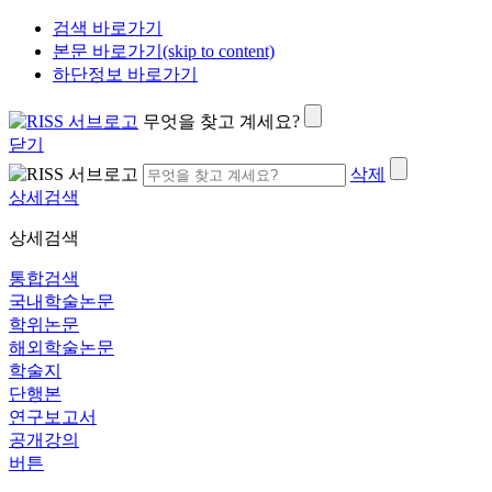
검색 바로가기
본문 바로가기(skip to content)
하단정보 바로가기
무엇을 찾고 계세요?
닫기
삭제
상세검색
상세검색
통합검색
국내학술논문
학위논문
해외학술논문
학술지
단행본
연구보고서
공개강의
버튼