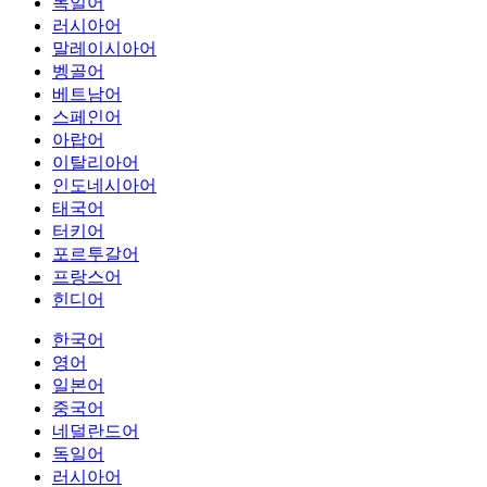
독일어
러시아어
말레이시아어
벵골어
베트남어
스페인어
아랍어
이탈리아어
인도네시아어
태국어
터키어
포르투갈어
프랑스어
힌디어
한국어
영어
일본어
중국어
네덜란드어
독일어
러시아어