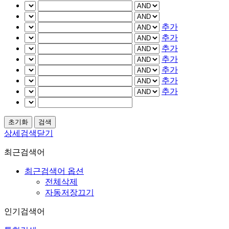
추가
추가
추가
추가
추가
추가
추가
상세검색닫기
최근검색어
최근검색어 옵션
전체삭제
자동저장끄기
인기검색어