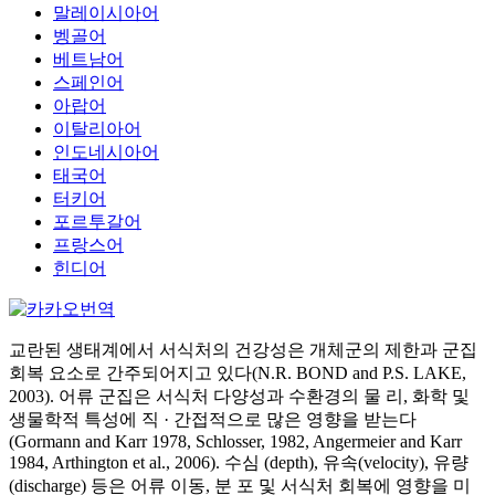
말레이시아어
벵골어
베트남어
스페인어
아랍어
이탈리아어
인도네시아어
태국어
터키어
포르투갈어
프랑스어
힌디어
교란된 생태계에서 서식처의 건강성은 개체군의 제한과 군집
회복 요소로 간주되어지고 있다(N.R. BOND and P.S. LAKE,
2003). 어류 군집은 서식처 다양성과 수환경의 물 리, 화학 및
생물학적 특성에 직 · 간접적으로 많은 영향을 받는다
(Gormann and Karr 1978, Schlosser, 1982, Angermeier and Karr
1984, Arthington et al., 2006). 수심 (depth), 유속(velocity), 유량
(discharge) 등은 어류 이동, 분 포 및 서식처 회복에 영향을 미