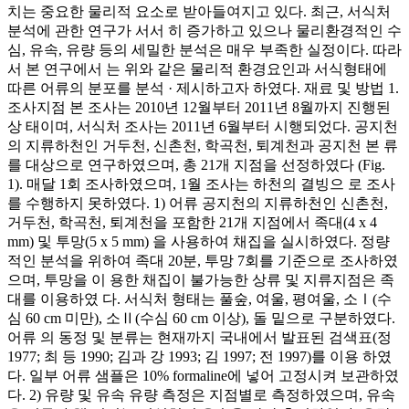
치는 중요한 물리적 요소로 받아들여지고 있다. 최근, 서식처
분석에 관한 연구가 서서 히 증가하고 있으나 물리환경적인 수
심, 유속, 유량 등의 세밀한 분석은 매우 부족한 실정이다. 따라
서 본 연구에서 는 위와 같은 물리적 환경요인과 서식형태에
따른 어류의 분포를 분석 · 제시하고자 하였다. 재료 및 방법 1.
조사지점 본 조사는 2010년 12월부터 2011년 8월까지 진행된
상 태이며, 서식처 조사는 2011년 6월부터 시행되었다. 공지천
의 지류하천인 거두천, 신촌천, 학곡천, 퇴계천과 공지천 본 류
를 대상으로 연구하였으며, 총 21개 지점을 선정하였다 (Fig.
1). 매달 1회 조사하였으며, 1월 조사는 하천의 결빙으 로 조사
를 수행하지 못하였다. 1) 어류 공지천의 지류하천인 신촌천,
거두천, 학곡천, 퇴계천을 포함한 21개 지점에서 족대(4 x 4
mm) 및 투망(5 x 5 mm) 을 사용하여 채집을 실시하였다. 정량
적인 분석을 위하여 족대 20분, 투망 7회를 기준으로 조사하였
으며, 투망을 이 용한 채집이 불가능한 상류 및 지류지점은 족
대를 이용하였 다. 서식처 형태는 풀숲, 여울, 평여울, 소Ⅰ(수
심 60 cm 미만), 소Ⅱ(수심 60 cm 이상), 돌 밑으로 구분하였다.
어류 의 동정 및 분류는 현재까지 국내에서 발표된 검색표(정
1977; 최 등 1990; 김과 강 1993; 김 1997; 전 1997)를 이용 하였
다. 일부 어류 샘플은 10% formaline에 넣어 고정시켜 보관하였
다. 2) 유량 및 유속 유량 측정은 지점별로 측정하였으며, 유속