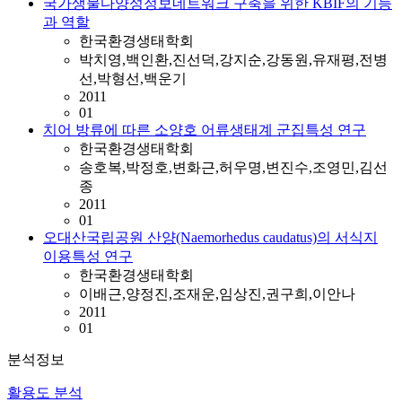
국가생물다양성정보네트워크 구축을 위한 KBIF의 기능
과 역할
한국환경생태학회
박치영,백인환,진선덕,강지순,강동원,유재평,전병
선,박형선,백운기
2011
01
치어 방류에 따른 소양호 어류생태계 군집특성 연구
한국환경생태학회
송호복,박정호,변화근,허우명,변진수,조영민,김선
종
2011
01
오대산국립공원 산양(Naemorhedus caudatus)의 서식지
이용특성 연구
한국환경생태학회
이배근,양정진,조재운,임상진,권구희,이안나
2011
01
분석정보
활용도 분석