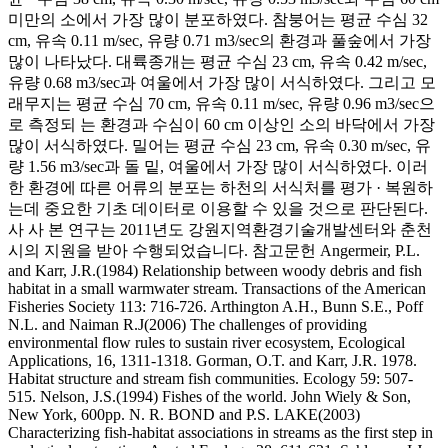
미만의 소에서 가장 많이 분포하였다. 참붕어는 평균 수심 32
cm, 유속 0.11 m/sec, 유량 0.71 m3/sec의 환경과 풀숲에서 가장
많이 나타났다. 대륙종개는 평균 수심 23 cm, 유속 0.42 m/sec,
유량 0.68 m3/sec과 여울에서 가장 많이 서식하였다. 그리고 모
래무지는 평균 수심 70 cm, 유속 0.11 m/sec, 유량 0.96 m3/sec으
로 측정되 는 환경과 수심이 60 cm 이상인 소의 바닥에서 가장
많이 서식하였다. 밀어는 평균 수심 23 cm, 유속 0.30 m/sec, 유
량 1.56 m3/sec과 돌 밑, 여울에서 가장 많이 서식하였다. 이러
한 환경에 따른 어류의 분포는 하천의 서식처를 평가 · 복원하
는데 중요한 기초 데이터로 이용할 수 있을 것으로 판단된다.
사 사 본 연구는 2011년도 강원지역환경기술개발센터와 춘천
시의 지원을 받아 수행되었습니다. 참고문헌 Angermeir, P.L.
and Karr, J.R.(1984) Relationship between woody debris and fish
habitat in a small warmwater stream. Transactions of the American
Fisheries Society 113: 716-726. Arthington A.H., Bunn S.E., Poff
N.L. and Naiman R.J(2006) The challenges of providing
environmental flow rules to sustain river ecosystem, Ecological
Applications, 16, 1311-1318. Gorman, O.T. and Karr, J.R. 1978.
Habitat structure and stream fish communities. Ecology 59: 507-
515. Nelson, J.S.(1994) Fishes of the world. John Wiely & Son,
New York, 600pp. N. R. BOND and P.S. LAKE(2003)
Characterizing fish-habitat associations in streams as the first step in