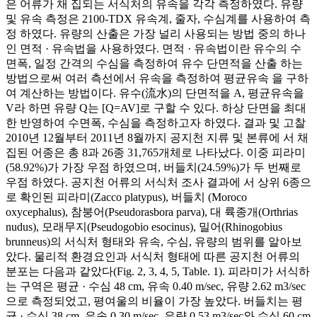
은 어류가 채 집되는 서식처의 유속을 각각 측정하였다. 유량
및 유속 측정은 2100-TDX 유속계, 줄자, 수심계를 사용하여 측
정 하였다. 유량의 산출은 가장 널리 사용되는 방법 중의 하나
인 면적 · 유속법을 사용하였다. 면적 · 유속법이란 유수의 수
면폭, 일정 간격의 수심을 측정하여 유수 단면적을 산출 하는
방법으로써 여러 측선에서 유속을 측정하여 평균유속 을 구하
여 계산하는 방법이다. 유수(流水)의 단면적을 A, 평균유속을
V라 하면 유량 Q는 [Q=AV]로 구할 수 있다. 하상 단면을 최대
한 반영하여 수면폭, 수심을 측정하고자 하였다. 결과 및 고찰
2010년 12월부터 2011년 8월까지 공지천 지류 및 본류에 서 채
집된 어종은 총 8과 26종 31,765개체로 나타났다. 이중 피라미
(58.92%)가 가장 우점 하였으며, 버들치(24.59%)가 두 번째로
우점 하였다. 공지천 어류의 서식처 조사 결과에 서 상위 6종으
로 확인된 피라미(Zacco platypus), 버들치 (Moroco
oxycephalus), 참붕어(Pseudorasbora parva), 대 륙종개(Orthrias
nudus), 모래무지(Pseudogobio esocinus), 밀어(Rhinogobius
brunneus)의 서식처 형태와 유속, 수심, 유량의 범위를 알아보
았다. 물리적 환경요인과 서식처 형태에 따른 공지천 어류의
분포는 다음과 같았다(Fig. 2, 3, 4, 5, Table. 1). 피라미가 서식하
는 구역은 평균 · 수심 48 cm, 유속 0.40 m/sec, 유량 2.62 m3/sec
으로 측정되었고, 평여울의 비율이 가장 높았다. 버들치는 평
균 · 수심 38 cm, 유속 0.30 m/sec, 유량 0.53 m3/sec와 수심 60 cm