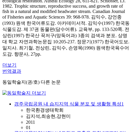
ecological restoration. Austral Ecology 28, 611-621. Schlosser, I.J.
1982. Trophic structure, reproductive success, and growth rate of
fish in a natural and modified headwater stream. Canadian Journal
of Fisheries and Aquatic Sciences 39: 968-978. 김익수, 강언종
(1993) 원색 한국어류도감. 아카데미서적. 김익수(1997) 한국동
식물도감. 제 37권 동물편(담수어류). 교육부, pp. 133-520쪽. 전
상린(1997) 한국산 꾹저구(망둑어과) 3종의 검색과 분포. 상명
대 학교 자연과학논문집 10:205-237. 정문기(1977) 한국어도보.
일지사. 최기철, 전상린, 김익수, 손영목(1990) 원색한국육수어
도감. 향문사, 27pp.
더보기
번역결과
동일학술지(권/호) 다른 논문
경주국립공원 내 습지지역 식물 분포 및 생활형 특성1
한국환경생태학회
김지석,최송현,강현미
2011
01