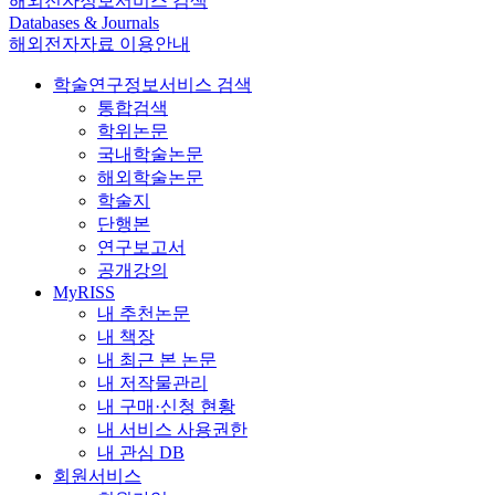
해외전자정보서비스 검색
Databases & Journals
해외전자자료 이용안내
학술연구정보서비스 검색
통합검색
학위논문
국내학술논문
해외학술논문
학술지
단행본
연구보고서
공개강의
MyRISS
내 추천논문
내 책장
내 최근 본 논문
내 저작물관리
내 구매·신청 현황
내 서비스 사용권한
내 관심 DB
회원서비스