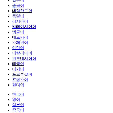
일본어
중국어
네덜란드어
독일어
러시아어
말레이시아어
벵골어
베트남어
스페인어
아랍어
이탈리아어
인도네시아어
태국어
터키어
포르투갈어
프랑스어
힌디어
한국어
영어
일본어
중국어