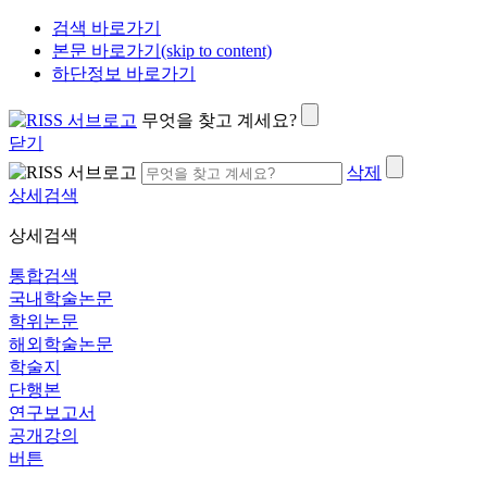
검색 바로가기
본문 바로가기(skip to content)
하단정보 바로가기
무엇을 찾고 계세요?
닫기
삭제
상세검색
상세검색
통합검색
국내학술논문
학위논문
해외학술논문
학술지
단행본
연구보고서
공개강의
버튼