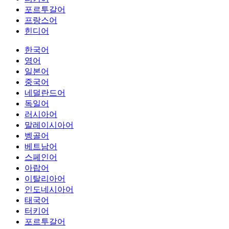
포르투갈어
프랑스어
힌디어
한국어
영어
일본어
중국어
네덜란드어
독일어
러시아어
말레이시아어
벵골어
베트남어
스페인어
아랍어
이탈리아어
인도네시아어
태국어
터키어
포르투갈어