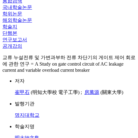
통합검색
국내학술논문
학위논문
해외학술논문
학술지
단행본
연구보고서
공개강의
교류 누설전류 및 가변과부하 전류 차단기의 게이트 제어 회로
에 관한 연구 = A Study on gate control circuit of AC leakage
current and variable overload current breaker
저자
崔甲石
(明知大學校 電子工學) ;
房萬源
(關東大學)
발행기관
명지대학교
학술지명
明大論文集