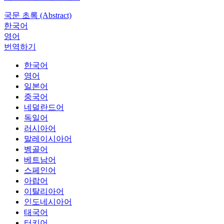
국문 초록 (Abstract)
한국어
영어
번역하기
한국어
영어
일본어
중국어
네덜란드어
독일어
러시아어
말레이시아어
벵골어
베트남어
스페인어
아랍어
이탈리아어
인도네시아어
태국어
터키어