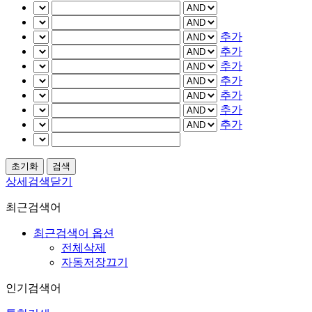
추가
추가
추가
추가
추가
추가
추가
상세검색닫기
최근검색어
최근검색어 옵션
전체삭제
자동저장끄기
인기검색어