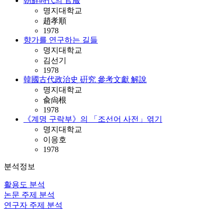
朝鮮時代의 官服
명지대학교
趙孝順
1978
향가를 연구하는 길들
명지대학교
김선기
1978
韓國古代政治史 硏究 參考文獻 解說
명지대학교
兪尙根
1978
《계명 구락부》의 「조선어 사전」엮기
명지대학교
이응호
1978
분석정보
활용도 분석
논문 주제 분석
연구자 주제 분석