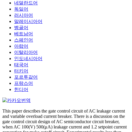
네덜란드어
독일어
러시아어
말레이시아어
벵골어
베트남어
스페인어
아랍어
이탈리아어
인도네시아어
태국어
터키어
포르투갈어
프랑스어
힌디어
This paper describes the gate control circuit of AC leakage current
and variable overload current breaker. There is a discussion on the
gate control circuit design of AC semiconductor circuit breaker,
when AC 100(V) 500(μA) leakage current and 1.2 setpoint current