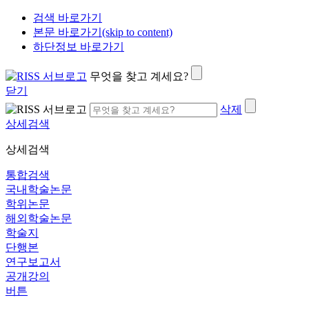
검색 바로가기
본문 바로가기(skip to content)
하단정보 바로가기
무엇을 찾고 계세요?
닫기
삭제
상세검색
상세검색
통합검색
국내학술논문
학위논문
해외학술논문
학술지
단행본
연구보고서
공개강의
버튼