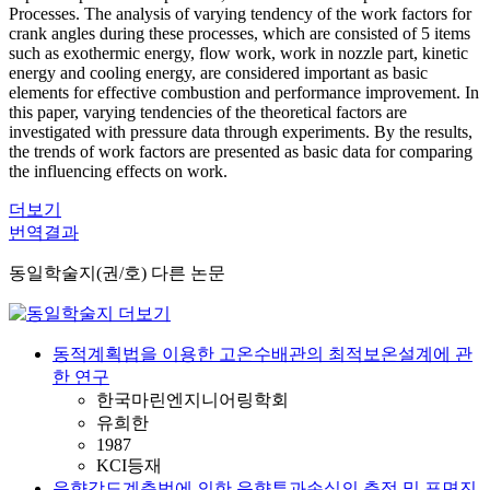
Processes. The analysis of varying tendency of the work factors for
crank angles during these processes, which are consisted of 5 items
such as exothermic energy, flow work, work in nozzle part, kinetic
energy and cooling energy, are considered important as basic
elements for effective combustion and performance improvement. In
this paper, varying tendencies of the theoretical factors are
investigated with pressure data through experiments. By the results,
the trends of work factors are presented as basic data for comparing
the influencing effects on work.
더보기
번역결과
동일학술지(권/호) 다른 논문
동적계획법을 이용한 고온수배관의 최적보온설계에 관
한 연구
한국마린엔지니어링학회
유희한
1987
KCI등재
음향강도계측법에 의한 음향투과손실의 측정 및 표면진