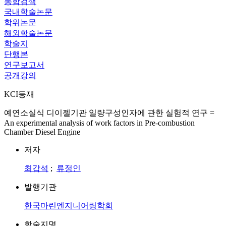
통합검색
국내학술논문
학위논문
해외학술논문
학술지
단행본
연구보고서
공개강의
KCI등재
예연소실식 디이젤기관 일량구성인자에 관한 실험적 연구 =
An experimental analysis of work factors in Pre-combustion
Chamber Diesel Engine
저자
최갑석
;
류정인
발행기관
한국마린엔지니어링학회
학술지명