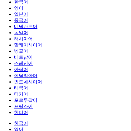
한국어
영어
일본어
중국어
네덜란드어
독일어
러시아어
말레이시아어
벵골어
베트남어
스페인어
아랍어
이탈리아어
인도네시아어
태국어
터키어
포르투갈어
프랑스어
힌디어
한국어
영어