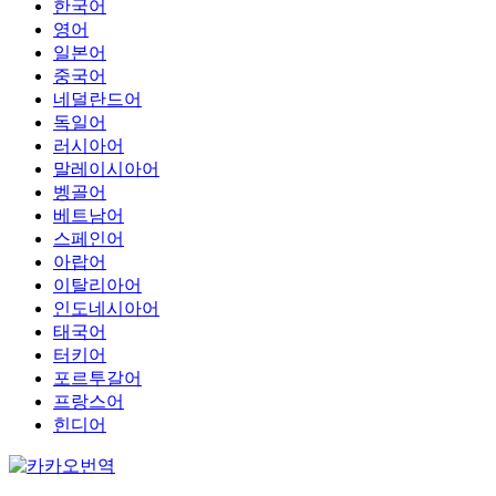
한국어
영어
일본어
중국어
네덜란드어
독일어
러시아어
말레이시아어
벵골어
베트남어
스페인어
아랍어
이탈리아어
인도네시아어
태국어
터키어
포르투갈어
프랑스어
힌디어