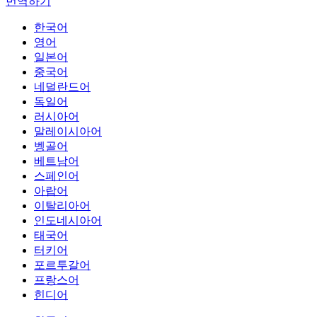
번역하기
한국어
영어
일본어
중국어
네덜란드어
독일어
러시아어
말레이시아어
벵골어
베트남어
스페인어
아랍어
이탈리아어
인도네시아어
태국어
터키어
포르투갈어
프랑스어
힌디어