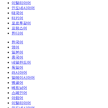
이탈리아어
인도네시아어
태국어
터키어
포르투갈어
프랑스어
힌디어
한국어
영어
일본어
중국어
네덜란드어
독일어
러시아어
말레이시아어
벵골어
베트남어
스페인어
아랍어
이탈리아어
인도네시아어