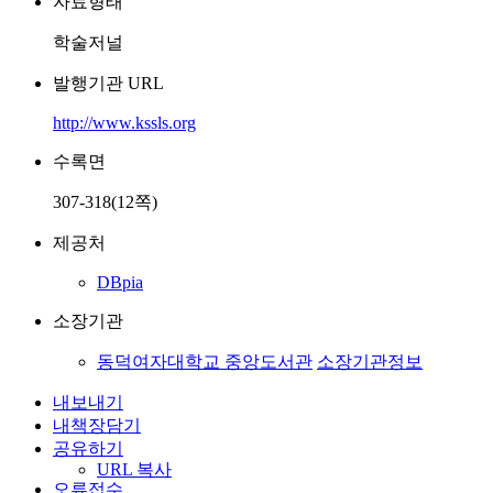
자료형태
학술저널
발행기관 URL
http://www.kssls.org
수록면
307-318(12쪽)
제공처
DBpia
소장기관
동덕여자대학교 중앙도서관
소장기관정보
내보내기
내책장담기
공유하기
URL 복사
오류접수