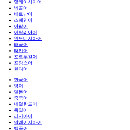
말레이시아어
벵골어
베트남어
스페인어
아랍어
이탈리아어
인도네시아어
태국어
터키어
포르투갈어
프랑스어
힌디어
한국어
영어
일본어
중국어
네덜란드어
독일어
러시아어
말레이시아어
벵골어