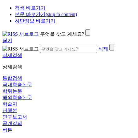
검색 바로가기
본문 바로가기(skip to content)
하단정보 바로가기
무엇을 찾고 계세요?
닫기
삭제
상세검색
상세검색
통합검색
국내학술논문
학위논문
해외학술논문
학술지
단행본
연구보고서
공개강의
버튼