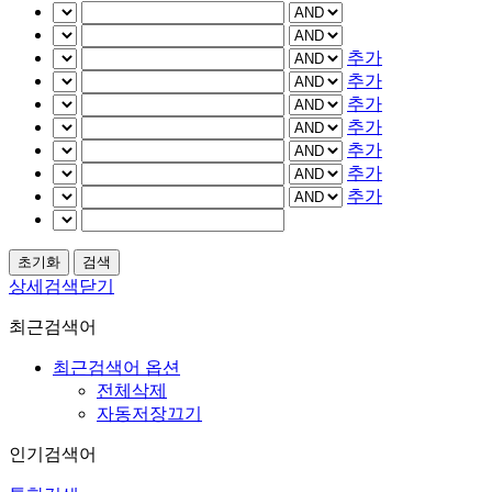
추가
추가
추가
추가
추가
추가
추가
상세검색닫기
최근검색어
최근검색어 옵션
전체삭제
자동저장끄기
인기검색어