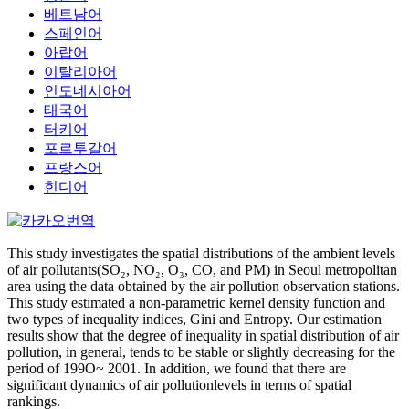
베트남어
스페인어
아랍어
이탈리아어
인도네시아어
태국어
터키어
포르투갈어
프랑스어
힌디어
This study investigates the spatial distributions of the ambient levels
of air pollutants(SO₂, NO₂, O₃, CO, and PM) in Seoul metropolitan
area using the data obtained by the air pollution observation stations.
This study estimated a non-parametric kernel density function and
two types of inequality indices, Gini and Entropy. Our estimation
results show that the degree of inequality in spatial distribution of air
pollution, in general, tends to be stable or slightly decreasing for the
period of 199O~ 2001. In addition, we found that there are
significant dynamics of air pollutionlevels in terms of spatial
rankings.