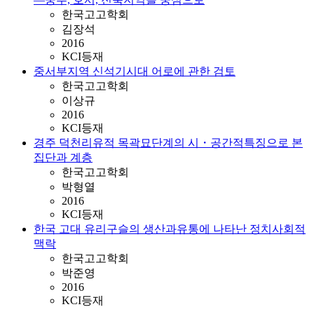
한국고고학회
김장석
2016
KCI등재
중서부지역 신석기시대 어로에 관한 검토
한국고고학회
이상규
2016
KCI등재
경주 덕천리유적 목곽묘단계의 시・공간적특징으로 본
집단과 계층
한국고고학회
박형열
2016
KCI등재
한국 고대 유리구슬의 생산과유통에 나타난 정치사회적
맥락
한국고고학회
박준영
2016
KCI등재