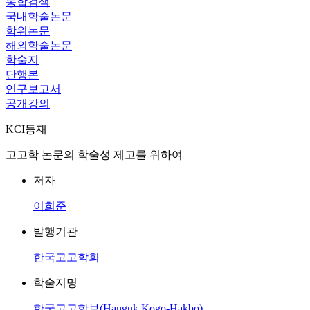
통합검색
국내학술논문
학위논문
해외학술논문
학술지
단행본
연구보고서
공개강의
KCI등재
고고학 논문의 학술성 제고를 위하여
저자
이희준
발행기관
한국고고학회
학술지명
한국고고학보(Hanguk Kogo-Hakbo)