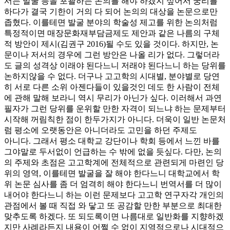
서는 발굴 등을 포괄하는 논의를 해야 하겠지 싶어서 궁리를
하다가 결국 기한이 거의 다 되어 논의의 대상을 논문으로만
좁혔다. 이를테면 발굴 분야의 학술성 제고를 위한 논의처럼
특정적이면 매장문화재부담금제도 제안과 같은 나름의 구체
적 방안이 제시(김권구 2016)될 수도 있을 것이다. 하지만, 논
문이나 저서의 경우에 그런 방안은 나올 리가 없다. 그렇더라
도 글의 성격상 이래야 된다느니 저래야 된다느니 하는 당위를
논하지않을 수 없다. 더구나 고고학의 시대별, 분야별로 당연
히 서로 다른 소위 아젠다들이 있을것인 데도 한 사람이 전체
에 관해 말해 보라니 역시 무리가 아닌가 싶다. 이러해서 과연
필자가 그런 당위를 운위할 만한 자격이 되느냐 하는 문제부터
시작해 꺼림칙한 점이 한두가지가 아니다. 더욱이 일반 논문처
럼 평소에 오랫동안은 아니더라도 고민을 하던 주제도
아니다. 그래서 평소 대학교 강단이나 학회 등에서 느낀 바를
그야말로 두서없이 언급하는 수 밖에 없을 듯싶다. 다만, 논의
의 주제와 초점은 고고학계에 전체적으로 관련되게 마련인 당
위의 영역, 이를테면 발굴을 잘 해야 한다느니 대학교에서 학
위 논문 심사를 좀 더 엄격히 해야 한다느니 번역서를 더 많이
내어야 한다느니 하는 이런 문제보다 고고학 연구자각 개인의
관점에서 볼 때 직접 와 닿고 또 공감할 만한 부분으로 최대한
맞추도록 하겠다. 또 되도록이면 나름대로 일반화를 지향하겠
지만 사례라든지 내용이 어쩔 수 없이 지역적으로나 시대적으