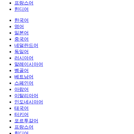
프랑스어
힌디어
한국어
영어
일본어
중국어
네덜란드어
독일어
러시아어
말레이시아어
벵골어
베트남어
스페인어
아랍어
이탈리아어
인도네시아어
태국어
터키어
포르투갈어
프랑스어
힌디어