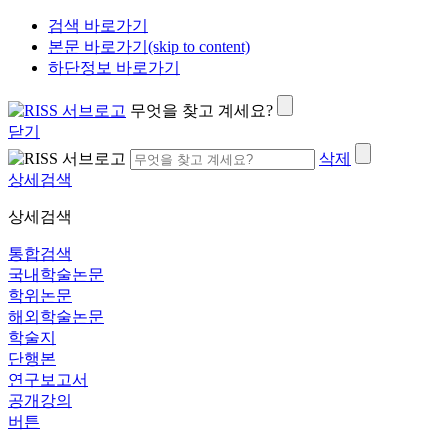
검색 바로가기
본문 바로가기(skip to content)
하단정보 바로가기
무엇을 찾고 계세요?
닫기
삭제
상세검색
상세검색
통합검색
국내학술논문
학위논문
해외학술논문
학술지
단행본
연구보고서
공개강의
버튼