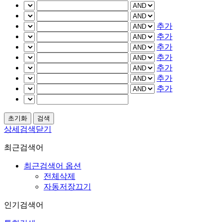
추가
추가
추가
추가
추가
추가
추가
상세검색닫기
최근검색어
최근검색어 옵션
전체삭제
자동저장끄기
인기검색어