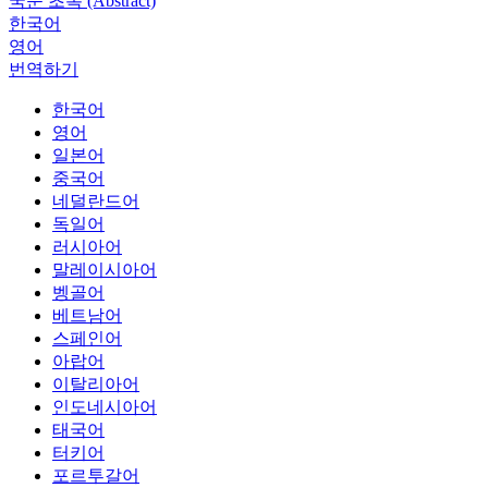
국문 초록 (Abstract)
한국어
영어
번역하기
한국어
영어
일본어
중국어
네덜란드어
독일어
러시아어
말레이시아어
벵골어
베트남어
스페인어
아랍어
이탈리아어
인도네시아어
태국어
터키어
포르투갈어