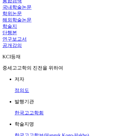
통합검색
국내학술논문
학위논문
해외학술논문
학술지
단행본
연구보고서
공개강의
KCI등재
중세고고학의 진전을 위하여
저자
정의도
발행기관
한국고고학회
학술지명
한국고고학보(Hanguk Kogo-Hakbo)