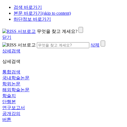
검색 바로가기
본문 바로가기(skip to content)
하단정보 바로가기
무엇을 찾고 계세요?
닫기
삭제
상세검색
상세검색
통합검색
국내학술논문
학위논문
해외학술논문
학술지
단행본
연구보고서
공개강의
버튼