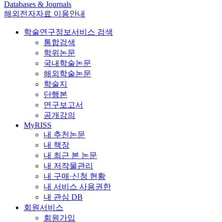
Databases & Journals
해외전자자료 이용안내
학술연구정보서비스 검색
통합검색
학위논문
국내학술논문
해외학술논문
학술지
단행본
연구보고서
공개강의
MyRISS
내 추천논문
내 책장
내 최근 본 논문
내 저작물관리
내 구매·신청 현황
내 서비스 사용권한
내 관심 DB
회원서비스
회원가입