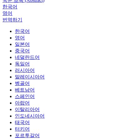
국문 초록 (Abstract)
한국어
영어
번역하기
한국어
영어
일본어
중국어
네덜란드어
독일어
러시아어
말레이시아어
벵골어
베트남어
스페인어
아랍어
이탈리아어
인도네시아어
태국어
터키어
포르투갈어