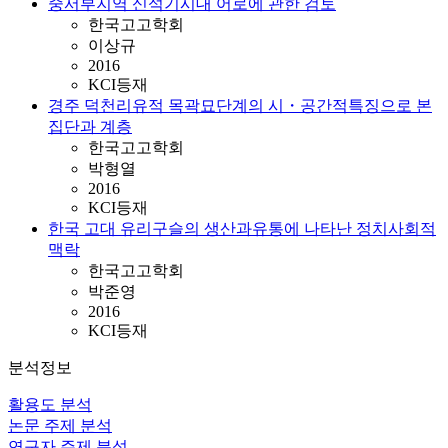
중서부지역 신석기시대 어로에 관한 검토
한국고고학회
이상규
2016
KCI등재
경주 덕천리유적 목곽묘단계의 시・공간적특징으로 본
집단과 계층
한국고고학회
박형열
2016
KCI등재
한국 고대 유리구슬의 생산과유통에 나타난 정치사회적
맥락
한국고고학회
박준영
2016
KCI등재
분석정보
활용도 분석
논문 주제 분석
연구자 주제 분석