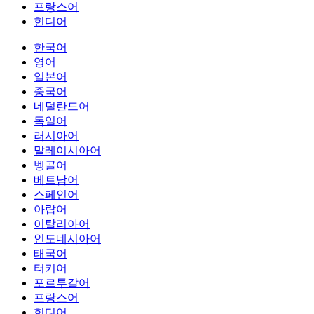
프랑스어
힌디어
한국어
영어
일본어
중국어
네덜란드어
독일어
러시아어
말레이시아어
벵골어
베트남어
스페인어
아랍어
이탈리아어
인도네시아어
태국어
터키어
포르투갈어
프랑스어
힌디어