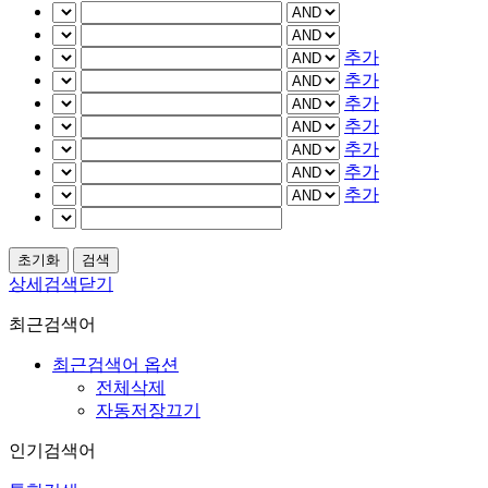
추가
추가
추가
추가
추가
추가
추가
상세검색닫기
최근검색어
최근검색어 옵션
전체삭제
자동저장끄기
인기검색어