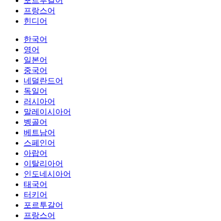
포르투갈어
프랑스어
힌디어
한국어
영어
일본어
중국어
네덜란드어
독일어
러시아어
말레이시아어
벵골어
베트남어
스페인어
아랍어
이탈리아어
인도네시아어
태국어
터키어
포르투갈어
프랑스어