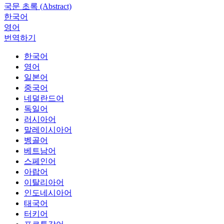
국문 초록 (Abstract)
한국어
영어
번역하기
한국어
영어
일본어
중국어
네덜란드어
독일어
러시아어
말레이시아어
벵골어
베트남어
스페인어
아랍어
이탈리아어
인도네시아어
태국어
터키어