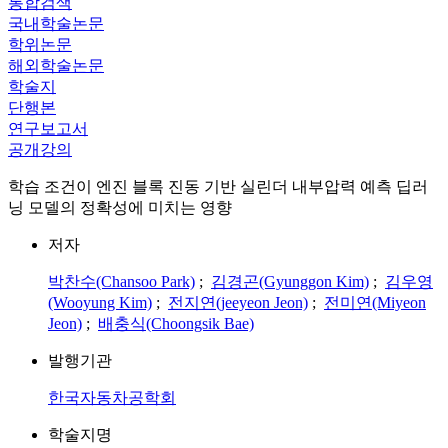
통합검색
국내학술논문
학위논문
해외학술논문
학술지
단행본
연구보고서
공개강의
학습 조건이 엔진 블록 진동 기반 실린더 내부압력 예측 딥러
닝 모델의 정확성에 미치는 영향
저자
박찬수(Chansoo Park)
;
김경곤(Gyunggon Kim)
;
김우영
(Wooyung Kim)
;
전지연(jeeyeon Jeon)
;
전미연(Miyeon
Jeon)
;
배충식(Choongsik Bae)
발행기관
한국자동차공학회
학술지명