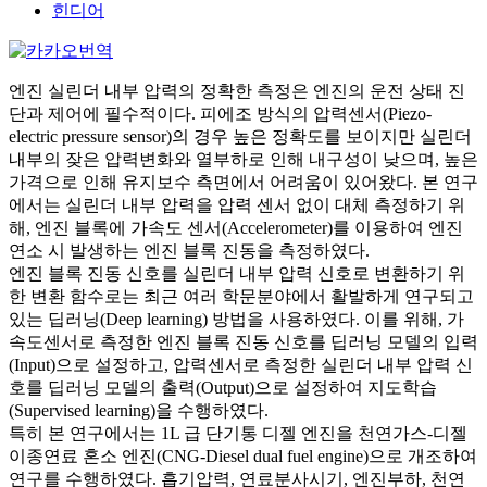
힌디어
엔진 실린더 내부 압력의 정확한 측정은 엔진의 운전 상태 진
단과 제어에 필수적이다. 피에조 방식의 압력센서(Piezo-
electric pressure sensor)의 경우 높은 정확도를 보이지만 실린더
내부의 잦은 압력변화와 열부하로 인해 내구성이 낮으며, 높은
가격으로 인해 유지보수 측면에서 어려움이 있어왔다. 본 연구
에서는 실린더 내부 압력을 압력 센서 없이 대체 측정하기 위
해, 엔진 블록에 가속도 센서(Accelerometer)를 이용하여 엔진
연소 시 발생하는 엔진 블록 진동을 측정하였다.
엔진 블록 진동 신호를 실린더 내부 압력 신호로 변환하기 위
한 변환 함수로는 최근 여러 학문분야에서 활발하게 연구되고
있는 딥러닝(Deep learning) 방법을 사용하였다. 이를 위해, 가
속도센서로 측정한 엔진 블록 진동 신호를 딥러닝 모델의 입력
(Input)으로 설정하고, 압력센서로 측정한 실린더 내부 압력 신
호를 딥러닝 모델의 출력(Output)으로 설정하여 지도학습
(Supervised learning)을 수행하였다.
특히 본 연구에서는 1L 급 단기통 디젤 엔진을 천연가스-디젤
이종연료 혼소 엔진(CNG-Diesel dual fuel engine)으로 개조하여
연구를 수행하였다. 흡기압력, 연료분사시기, 엔진부하, 천연