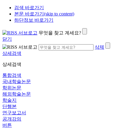
검색 바로가기
본문 바로가기(skip to content)
하단정보 바로가기
무엇을 찾고 계세요?
닫기
삭제
상세검색
상세검색
통합검색
국내학술논문
학위논문
해외학술논문
학술지
단행본
연구보고서
공개강의
버튼