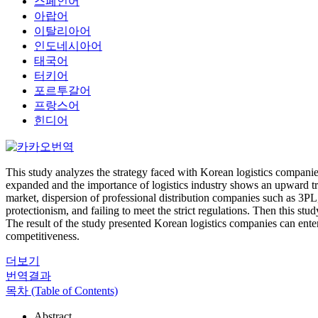
스페인어
아랍어
이탈리아어
인도네시아어
태국어
터키어
포르투갈어
프랑스어
힌디어
This study analyzes the strategy faced with Korean logistics companie
expanded and the importance of logistics industry shows an upward tre
market, dispersion of professional distribution companies such as 3PL
protectionism, and failing to meet the strict regulations. Then this stu
The result of the study presented Korean logistics companies can enter
competitiveness.
더보기
번역결과
목차 (Table of Contents)
Abstract