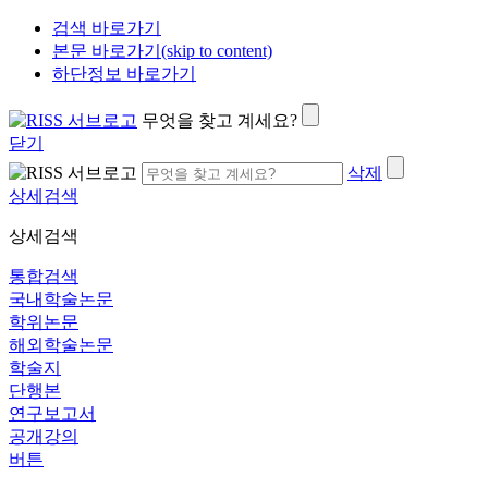
검색 바로가기
본문 바로가기(skip to content)
하단정보 바로가기
무엇을 찾고 계세요?
닫기
삭제
상세검색
상세검색
통합검색
국내학술논문
학위논문
해외학술논문
학술지
단행본
연구보고서
공개강의
버튼