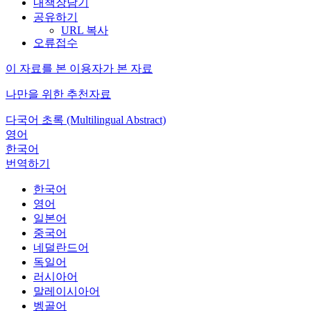
내책장담기
공유하기
URL 복사
오류접수
이 자료를 본 이용자가 본 자료
나만을 위한 추천자료
다국어 초록 (Multilingual Abstract)
영어
한국어
번역하기
한국어
영어
일본어
중국어
네덜란드어
독일어
러시아어
말레이시아어
벵골어