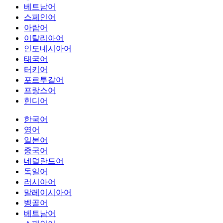
베트남어
스페인어
아랍어
이탈리아어
인도네시아어
태국어
터키어
포르투갈어
프랑스어
힌디어
한국어
영어
일본어
중국어
네덜란드어
독일어
러시아어
말레이시아어
벵골어
베트남어