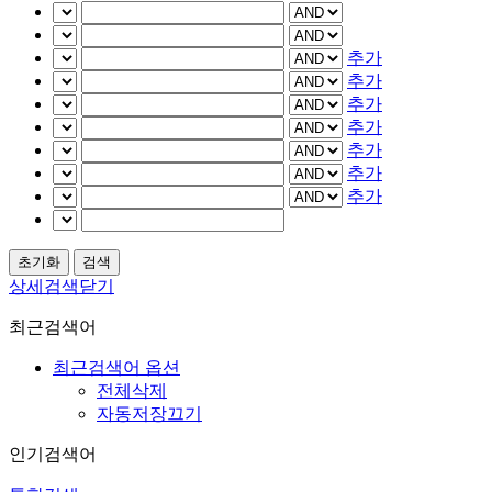
추가
추가
추가
추가
추가
추가
추가
상세검색닫기
최근검색어
최근검색어 옵션
전체삭제
자동저장끄기
인기검색어