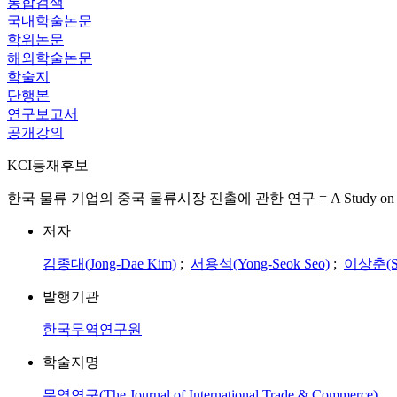
통합검색
국내학술논문
학위논문
해외학술논문
학술지
단행본
연구보고서
공개강의
KCI등재후보
한국 물류 기업의 중국 물류시장 진출에 관한 연구 = A Study on Korean Logi
저자
김종대(Jong-Dae Kim)
;
서용석(Yong-Seok Seo)
;
이상춘(Sa
발행기관
한국무역연구원
학술지명
무역연구(The Journal of International Trade & Commerce)