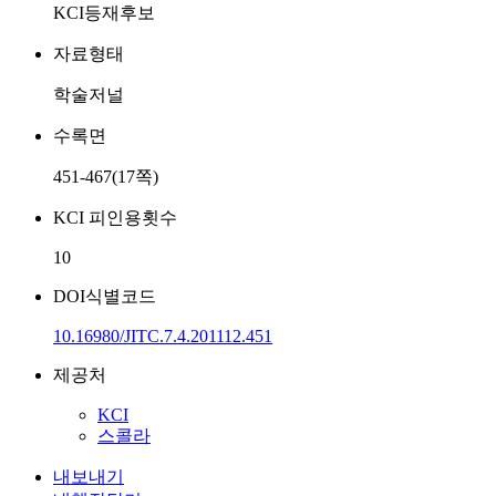
KCI등재후보
자료형태
학술저널
수록면
451-467(17쪽)
KCI 피인용횟수
10
DOI식별코드
10.16980/JITC.7.4.201112.451
제공처
KCI
스콜라
내보내기