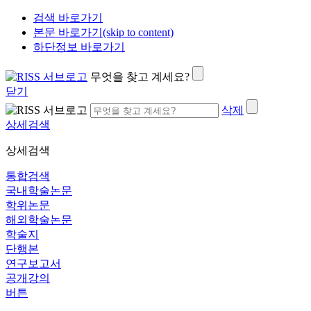
검색 바로가기
본문 바로가기(skip to content)
하단정보 바로가기
무엇을 찾고 계세요?
닫기
삭제
상세검색
상세검색
통합검색
국내학술논문
학위논문
해외학술논문
학술지
단행본
연구보고서
공개강의
버튼