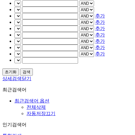
추가
추가
추가
추가
추가
추가
추가
상세검색닫기
최근검색어
최근검색어 옵션
전체삭제
자동저장끄기
인기검색어