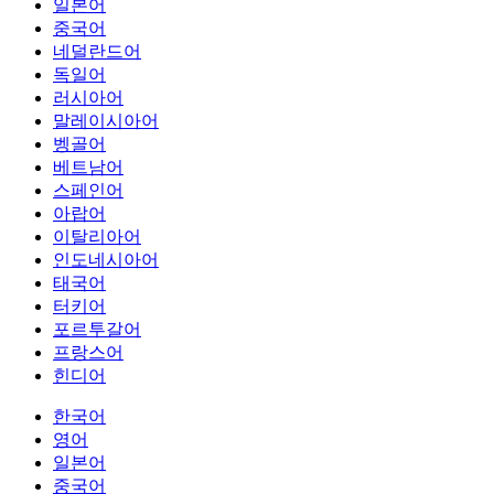
일본어
중국어
네덜란드어
독일어
러시아어
말레이시아어
벵골어
베트남어
스페인어
아랍어
이탈리아어
인도네시아어
태국어
터키어
포르투갈어
프랑스어
힌디어
한국어
영어
일본어
중국어