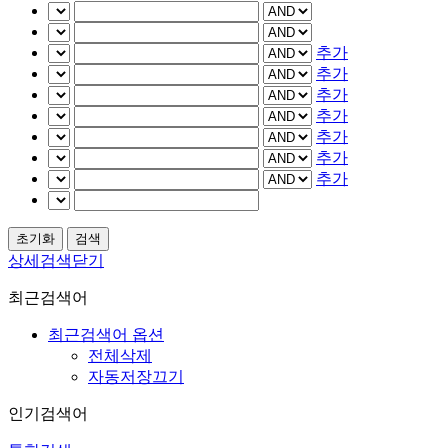
추가
추가
추가
추가
추가
추가
추가
상세검색닫기
최근검색어
최근검색어 옵션
전체삭제
자동저장끄기
인기검색어