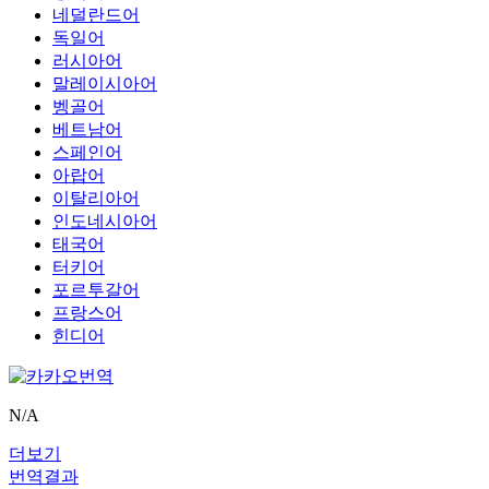
네덜란드어
독일어
러시아어
말레이시아어
벵골어
베트남어
스페인어
아랍어
이탈리아어
인도네시아어
태국어
터키어
포르투갈어
프랑스어
힌디어
N/A
더보기
번역결과