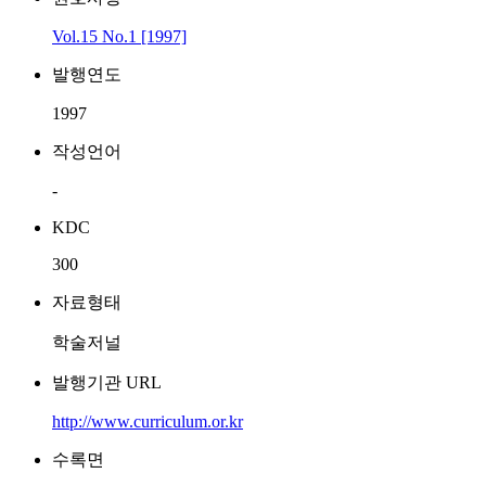
Vol.15 No.1 [1997]
발행연도
1997
작성언어
-
KDC
300
자료형태
학술저널
발행기관 URL
http://www.curriculum.or.kr
수록면