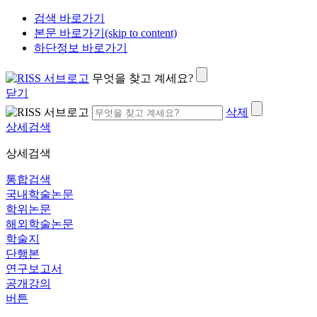
검색 바로가기
본문 바로가기(skip to content)
하단정보 바로가기
무엇을 찾고 계세요?
닫기
삭제
상세검색
상세검색
통합검색
국내학술논문
학위논문
해외학술논문
학술지
단행본
연구보고서
공개강의
버튼