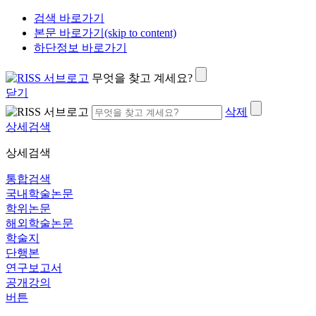
검색 바로가기
본문 바로가기(skip to content)
하단정보 바로가기
무엇을 찾고 계세요?
닫기
삭제
상세검색
상세검색
통합검색
국내학술논문
학위논문
해외학술논문
학술지
단행본
연구보고서
공개강의
버튼