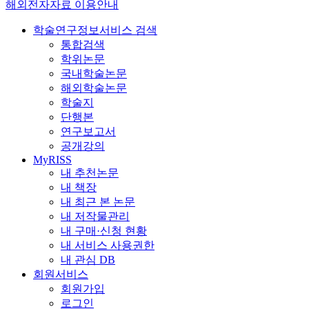
해외전자자료 이용안내
학술연구정보서비스 검색
통합검색
학위논문
국내학술논문
해외학술논문
학술지
단행본
연구보고서
공개강의
MyRISS
내 추천논문
내 책장
내 최근 본 논문
내 저작물관리
내 구매·신청 현황
내 서비스 사용권한
내 관심 DB
회원서비스
회원가입
로그인