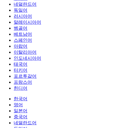
네덜란드어
독일어
러시아어
말레이시아어
벵골어
베트남어
스페인어
아랍어
이탈리아어
인도네시아어
태국어
터키어
포르투갈어
프랑스어
힌디어
한국어
영어
일본어
중국어
네덜란드어