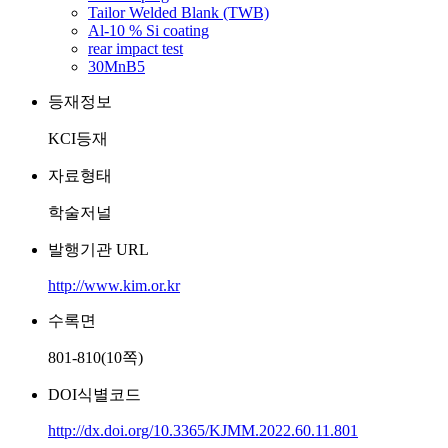
Tailor Welded Blank (TWB)
Al-10 % Si coating
rear impact test
30MnB5
등재정보
KCI등재
자료형태
학술저널
발행기관 URL
http://www.kim.or.kr
수록면
801-810(10쪽)
DOI식별코드
http://dx.doi.org/10.3365/KJMM.2022.60.11.801