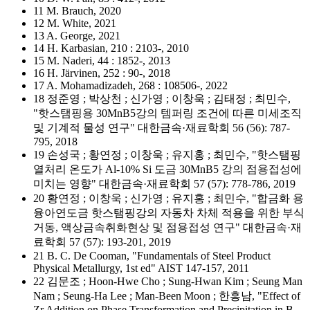
11 M. Brauch, 2020
12 M. White, 2021
13 A. George, 2021
14 H. Karbasian, 210 : 2103-, 2010
15 M. Naderi, 44 : 1852-, 2013
16 H. Järvinen, 252 : 90-, 2018
17 A. Mohamadizadeh, 268 : 108506-, 2022
18 정준영 ; 박상천 ; 신가영 ; 이창욱 ; 김태정 ; 최민수,
"핫스탬핑용 30MnB5강의 템퍼링 조건에 따른 미세조직
및 기계적 물성 연구" 대한금속·재료학회 56 (56): 787-
795, 2018
19 손성국 ; 황연정 ; 이창욱 ; 유지홍 ; 최민수, "핫스탬핑
열처리 온도가 Al-10% Si 도금 30MnB5 강의 점용접성에
미치는 영향" 대한금속·재료학회 57 (57): 778-786, 2019
20 황연정 ; 이창욱 ; 신가영 ; 유지홍 ; 최민수, "합금화 용
융아연도금 핫스탬핑강의 자동차 차체 적용을 위한 부식
거동, 액상금속취화현상 및 점용접성 연구" 대한금속·재
료학회 57 (57): 193-201, 2019
21 B. C. De Cooman, "Fundamentals of Steel Product
Physical Metallurgy, 1st ed" AIST 147-157, 2011
22 김문조 ; Hoon-Hwe Cho ; Sung-Hwan Kim ; Seung Man
Nam ; Seung-Ha Lee ; Man-Been Moon ; 한흥남, "Effect of
Zr Addition on Phase Transformation and Precipitation in B-