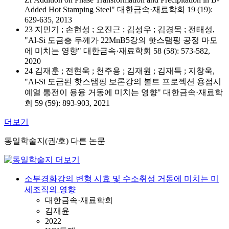
Added Hot Stamping Steel" 대한금속·재료학회 19 (19):
629-635, 2013
23 지민기 ; 손현성 ; 오진근 ; 김성우 ; 김경목 ; 전태성,
"Al-Si 도금층 두께가 22MnB5강의 핫스탬핑 공정 마모
에 미치는 영향" 대한금속·재료학회 58 (58): 573-582,
2020
24 김재훈 ; 전현욱 ; 천주용 ; 김재원 ; 김재득 ; 지창욱,
"Al-Si 도금된 핫스탬핑 보론강의 볼트 프로젝션 용접시
예열 통전이 용융 거동에 미치는 영향" 대한금속·재료학
회 59 (59): 893-903, 2021
더보기
동일학술지(권/호) 다른 논문
소부경화강의 변형 시효 및 수소취성 거동에 미치는 미
세조직의 영향
대한금속·재료학회
김재윤
2022