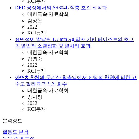
KCI등재
DED 공정에서의 SS304L 적층 조건 최적화
대한금속·재료학회
김성은
2022
KCI등재
표면적이 발달된 1.5 mm Ag 입자 기반 페이스트의 초고
속 열압착 소결접합 및 열처리 효과
대한금속·재료학회
김영중
2022
KCI등재
아연치환체의 무기산 침출액에서 선택적 환원에 의한 고
순도 팔라듐금속의 회수
대한금속·재료학회
송시정
2022
KCI등재
분석정보
활용도 분석
논문 주제 분석