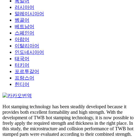
독일어
러시아어
말레이시아어
벵골어
베트남어
스페인어
아랍어
이탈리아어
인도네시아어
태국어
터키어
포르투갈어
프랑스어
힌디어
Hot stamping technology has been steadily developed because it
provides both excellent formability and high strength. With the
development of TWB hot stamping technology, it is now possible to
freely apply the required strength and thickness in the right place. In
this study, the microstructure and collision performance of TWB hot
stamped parts were evaluated according to their combined strength.