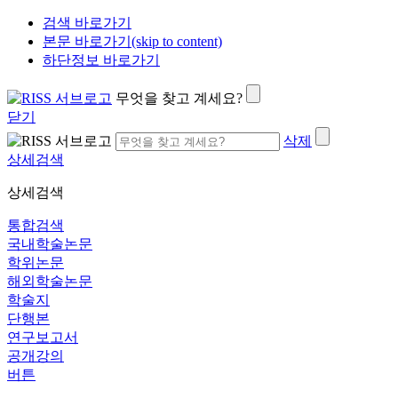
검색 바로가기
본문 바로가기(skip to content)
하단정보 바로가기
무엇을 찾고 계세요?
닫기
삭제
상세검색
상세검색
통합검색
국내학술논문
학위논문
해외학술논문
학술지
단행본
연구보고서
공개강의
버튼