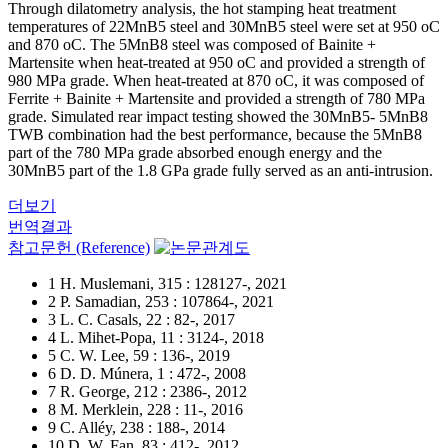
Through dilatometry analysis, the hot stamping heat treatment
temperatures of 22MnB5 steel and 30MnB5 steel were set at 950 oC
and 870 oC. The 5MnB8 steel was composed of Bainite +
Martensite when heat-treated at 950 oC and provided a strength of
980 MPa grade. When heat-treated at 870 oC, it was composed of
Ferrite + Bainite + Martensite and provided a strength of 780 MPa
grade. Simulated rear impact testing showed the 30MnB5- 5MnB8
TWB combination had the best performance, because the 5MnB8
part of the 780 MPa grade absorbed enough energy and the
30MnB5 part of the 1.8 GPa grade fully served as an anti-intrusion.
더보기
번역결과
참고문헌 (Reference)
1 H. Muslemani, 315 : 128127-, 2021
2 P. Samadian, 253 : 107864-, 2021
3 L. C. Casals, 22 : 82-, 2017
4 L. Mihet-Popa, 11 : 3124-, 2018
5 C. W. Lee, 59 : 136-, 2019
6 D. D. Múnera, 1 : 472-, 2008
7 R. George, 212 : 2386-, 2012
8 M. Merklein, 228 : 11-, 2016
9 C. Alléy, 238 : 188-, 2014
10 D. W. Fan, 83 : 412-, 2012