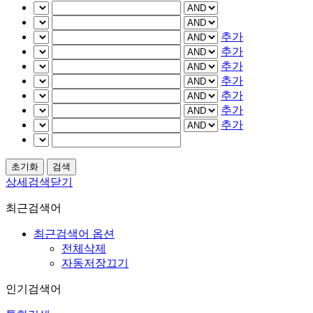
추가
추가
추가
추가
추가
추가
추가
상세검색닫기
최근검색어
최근검색어 옵션
전체삭제
자동저장끄기
인기검색어