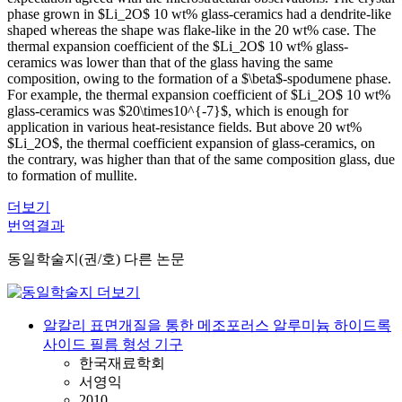
phase grown in $Li_2O$ 10 wt% glass-ceramics had a dendrite-like
shaped whereas the shape was flake-like in the 20 wt% case. The
thermal expansion coefficient of the $Li_2O$ 10 wt% glass-
ceramics was lower than that of the glass having the same
composition, owing to the formation of a $\beta$-spodumene phase.
For example, the thermal expansion coefficient of $Li_2O$ 10 wt%
glass-ceramics was $20\times10^{-7}$, which is enough for
application in various heat-resistance fields. But above 20 wt%
$Li_2O$, the thermal coefficient expansion of glass-ceramics, on
the contrary, was higher than that of the same composition glass, due
to formation of mullite.
더보기
번역결과
동일학술지(권/호) 다른 논문
알칼리 표면개질을 통한 메조포러스 알루미늄 하이드록
사이드 필름 형성 기구
한국재료학회
서영익
2010