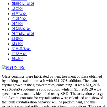
말레이시아어
벵골어
베트남어
스페인어
아랍어
이탈리아어
인도네시아어
태국어
터키어
포르투갈어
프랑스어
힌디어
Glass-ceramics were fabricated by heat-treatment of glass obtained
by melting a coal bottom ash with $Li_2O$ addition. The main
crystal grown in the glass-ceramics, containing 10 wt% $Li_2O$,
was $\beta$-spodumene solid solution, while in $Li_2O$ 20 wt%
specimen was mullite, identified using XRD. The activation energy
and Avrami constant for crystallization were calculated and showed
that bulk crystallization behavior will be predominant, and this
expectation agreed with the microstructural observations. The crystal