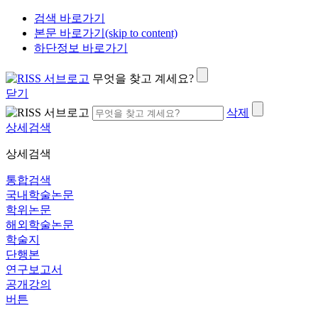
검색 바로가기
본문 바로가기(skip to content)
하단정보 바로가기
무엇을 찾고 계세요?
닫기
삭제
상세검색
상세검색
통합검색
국내학술논문
학위논문
해외학술논문
학술지
단행본
연구보고서
공개강의
버튼