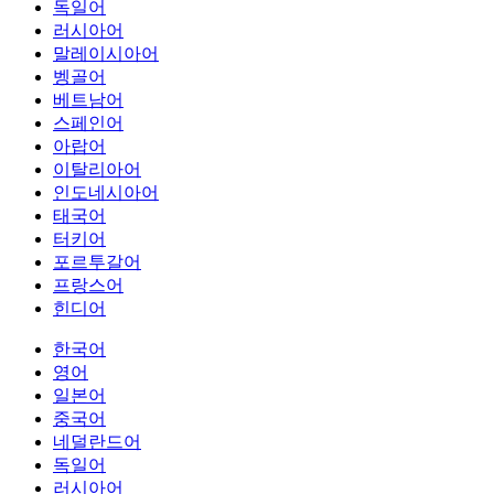
독일어
러시아어
말레이시아어
벵골어
베트남어
스페인어
아랍어
이탈리아어
인도네시아어
태국어
터키어
포르투갈어
프랑스어
힌디어
한국어
영어
일본어
중국어
네덜란드어
독일어
러시아어