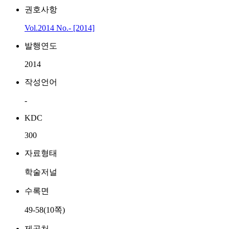
권호사항
Vol.2014 No.- [2014]
발행연도
2014
작성언어
-
KDC
300
자료형태
학술저널
수록면
49-58(10쪽)
제공처