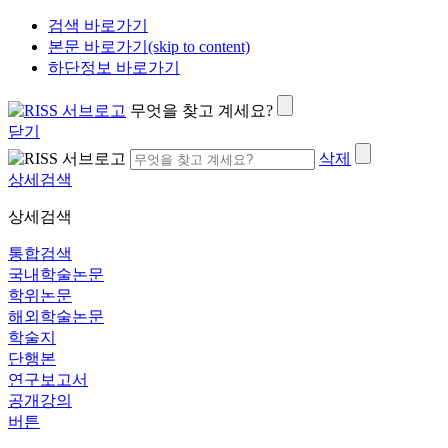
검색 바로가기
본문 바로가기(skip to content)
하단정보 바로가기
무엇을 찾고 계세요?
닫기
삭제
상세검색
상세검색
통합검색
국내학술논문
학위논문
해외학술논문
학술지
단행본
연구보고서
공개강의
버튼