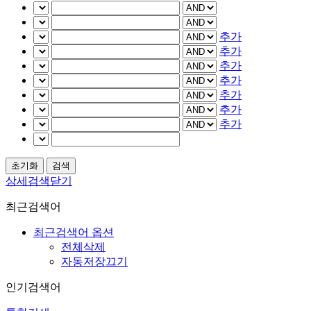
추가
추가
추가
추가
추가
추가
추가
상세검색닫기
최근검색어
최근검색어 옵션
전체삭제
자동저장끄기
인기검색어