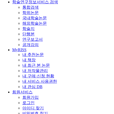
학술연구정보서비스 검색
통합검색
학위논문
국내학술논문
해외학술논문
학술지
단행본
연구보고서
공개강의
MyRISS
내 추천논문
내 책장
내 최근 본 논문
내 저작물관리
내 구매·신청 현황
내 서비스 사용권한
내 관심 DB
회원서비스
회원가입
로그인
아이디 찾기
비밀번호 찾기