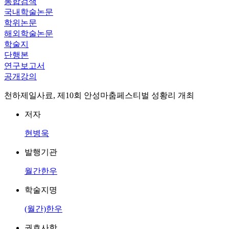
통합검색
국내학술논문
학위논문
해외학술논문
학술지
단행본
연구보고서
공개강의
천하제일사료, 제10회 안성마춤페스티벌 성황리 개최
저자
현병욱
발행기관
월간한우
학술지명
(월간)한우
권호사항