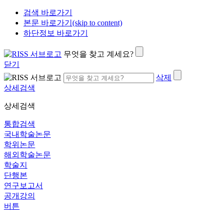
검색 바로가기
본문 바로가기(skip to content)
하단정보 바로가기
무엇을 찾고 계세요?
닫기
삭제
상세검색
상세검색
통합검색
국내학술논문
학위논문
해외학술논문
학술지
단행본
연구보고서
공개강의
버튼