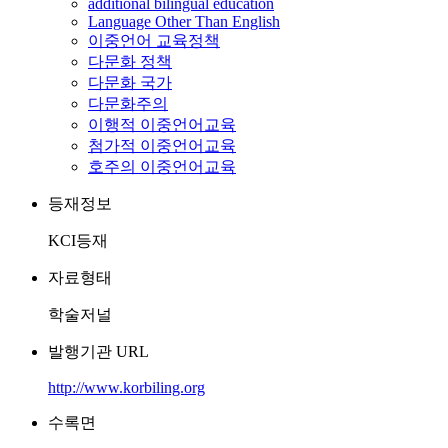
additional bilingual education
Language Other Than English
이중언어 교육정책
다문화 정책
다문화 국가
다문화주의
이행적 이중언어교육
첨가적 이중언어교육
호주의 이중언어교육
등재정보
KCI등재
자료형태
학술저널
발행기관 URL
http://www.korbiling.org
수록면