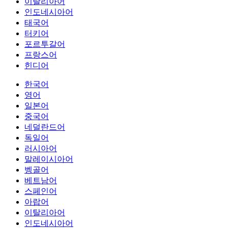
이탈리아어
인도네시아어
태국어
터키어
포르투갈어
프랑스어
힌디어
한국어
영어
일본어
중국어
네덜란드어
독일어
러시아어
말레이시아어
벵골어
베트남어
스페인어
아랍어
이탈리아어
인도네시아어