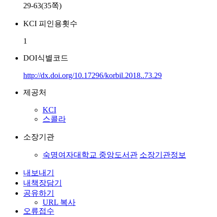
29-63(35쪽)
KCI 피인용횟수
1
DOI식별코드
http://dx.doi.org/10.17296/korbil.2018..73.29
제공처
KCI
스콜라
소장기관
숙명여자대학교 중앙도서관
소장기관정보
내보내기
내책장담기
공유하기
URL 복사
오류접수