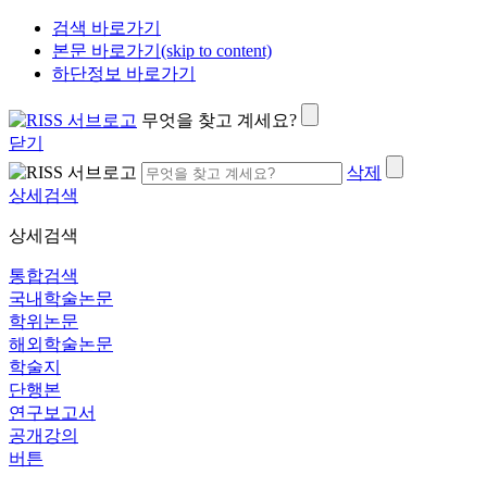
검색 바로가기
본문 바로가기(skip to content)
하단정보 바로가기
무엇을 찾고 계세요?
닫기
삭제
상세검색
상세검색
통합검색
국내학술논문
학위논문
해외학술논문
학술지
단행본
연구보고서
공개강의
버튼