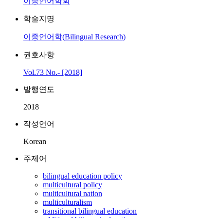
이중언어학회
학술지명
이중언어학(Bilingual Research)
권호사항
Vol.73 No.- [2018]
발행연도
2018
작성언어
Korean
주제어
bilingual education policy
multicultural policy
multicultural nation
multiculturalism
transitional bilingual education