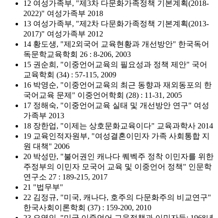
12 여성가족부, "제3차 다문화가족정책 기본계획(2018-
2022)" 여성가족부 2018
13 여성가족부, "제2차 다문화가족정책 기본계획(2013-
2017)" 여성가족부 2012
14 황도생, "제2외국어 교육현황과 개선방안" 한국독어
독문학교육학회 26 : 8-206, 2003
15 권순희, "이중언어교육의 필요성과 정책 제안" 국어
교육학회 (34) : 57-115, 2009
16 박영순, "이중언어교육의 최근 동향과 재외동포의 한
국어교육 문제" 이중언어학회 (28) : 11-31, 2005
17 정해숙, "이중언어교육 실태 및 개선방안 연구" 여성
가족부 2013
18 장한업, "이제는 상호문화교육이다" 교육과학사 2014
19 교육인적자원부, "여성결혼이민자 가족 사회통합 지
원 대책" 2006
20 박성만, "불어권인 캐나다 퀘벡주 정착 이민자를 위한
주정부의 이민자 모국어 교육 및 이중언어 정책" 인문학
연구소 27 : 189-215, 2017
21 "법무부"
22 김정규, "미국, 캐나다, 호주의 다문화주의 비교연구"
한국사회이론학회 (37) : 159-200, 2010
23 오영인, "미국 이중언어 교육정책과 이민자들: 1968년