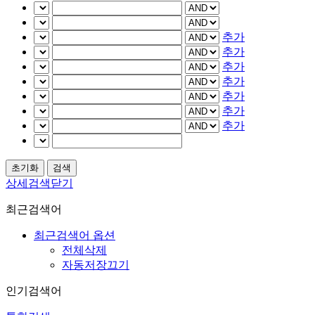
추가
추가
추가
추가
추가
추가
추가
상세검색닫기
최근검색어
최근검색어 옵션
전체삭제
자동저장끄기
인기검색어