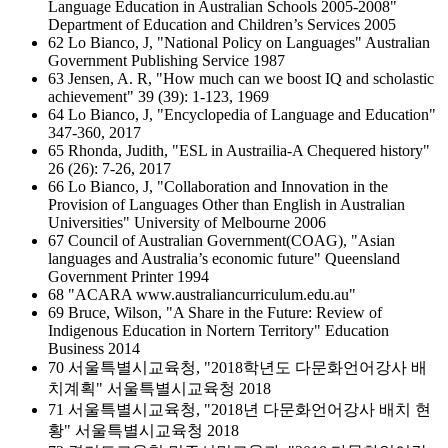
Language Education in Australian Schools 2005-2008"
Department of Education and Children’s Services 2005
62 Lo Bianco, J, "National Policy on Languages" Australian
Government Publishing Service 1987
63 Jensen, A. R, "How much can we boost IQ and scholastic
achievement" 39 (39): 1-123, 1969
64 Lo Bianco, J, "Encyclopedia of Language and Education"
347-360, 2017
65 Rhonda, Judith, "ESL in Austrailia-A Chequered history"
26 (26): 7-26, 2017
66 Lo Bianco, J, "Collaboration and Innovation in the
Provision of Languages Other than English in Australian
Universities" University of Melbourne 2006
67 Council of Australian Government(COAG), "Asian
languages and Australia’s economic future" Queensland
Government Printer 1994
68 "ACARA www.australiancurriculum.edu.au"
69 Bruce, Wilson, "A Share in the Future: Review of
Indigenous Education in Nortern Territory" Education
Business 2014
70 서울특별시교육청, "2018학년도 다문화언어강사 배
치계획" 서울특별시교육청 2018
71 서울특별시교육청, "2018년 다문화언어강사 배치 현
황" 서울특별시교육청 2018