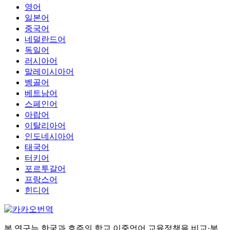
영어
일본어
중국어
네덜란드어
독일어
러시아어
말레이시아어
벵골어
베트남어
스페인어
아랍어
이탈리아어
인도네시아어
태국어
터키어
포르투갈어
프랑스어
힌디어
본 연구는 한국과 호주의 학교 이중언어 교육정책을 비교·분