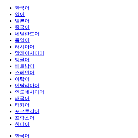
한국어
영어
일본어
중국어
네덜란드어
독일어
러시아어
말레이시아어
벵골어
베트남어
스페인어
아랍어
이탈리아어
인도네시아어
태국어
터키어
포르투갈어
프랑스어
힌디어
한국어