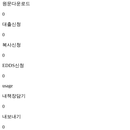
원문다운로드
0
대출신청
0
복사신청
0
EDDS신청
0
usage
내책장담기
0
내보내기
0