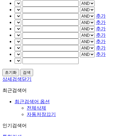
추가
추가
추가
추가
추가
추가
추가
상세검색닫기
최근검색어
최근검색어 옵션
전체삭제
자동저장끄기
인기검색어