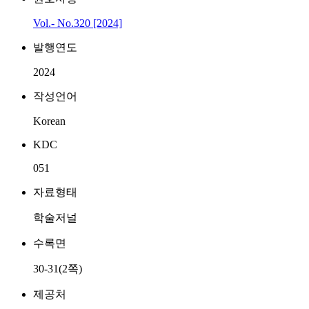
Vol.- No.320 [2024]
발행연도
2024
작성언어
Korean
KDC
051
자료형태
학술저널
수록면
30-31(2쪽)
제공처