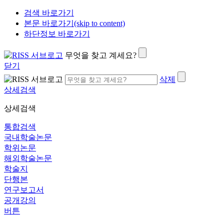
검색 바로가기
본문 바로가기(skip to content)
하단정보 바로가기
무엇을 찾고 계세요?
닫기
삭제
상세검색
상세검색
통합검색
국내학술논문
학위논문
해외학술논문
학술지
단행본
연구보고서
공개강의
버튼