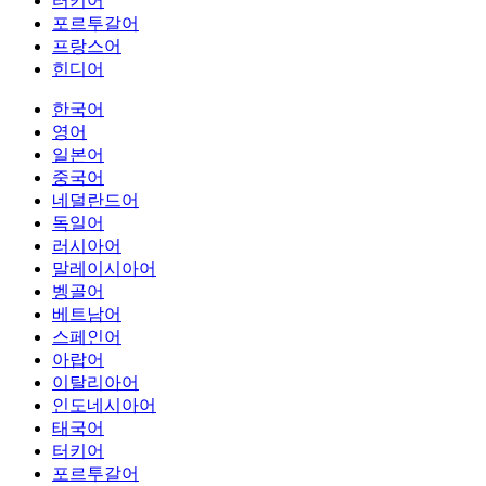
터키어
포르투갈어
프랑스어
힌디어
한국어
영어
일본어
중국어
네덜란드어
독일어
러시아어
말레이시아어
벵골어
베트남어
스페인어
아랍어
이탈리아어
인도네시아어
태국어
터키어
포르투갈어