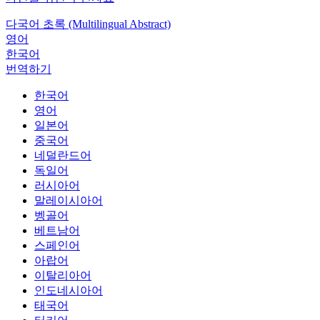
다국어 초록 (Multilingual Abstract)
영어
한국어
번역하기
한국어
영어
일본어
중국어
네덜란드어
독일어
러시아어
말레이시아어
벵골어
베트남어
스페인어
아랍어
이탈리아어
인도네시아어
태국어