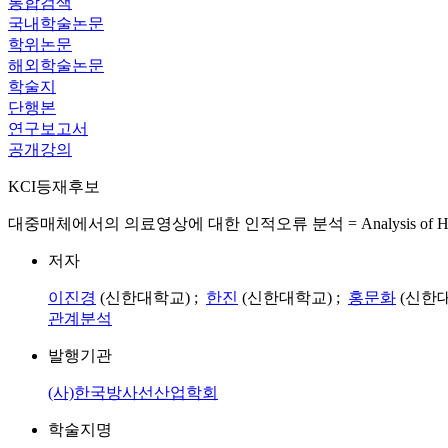
통합검색
국내학술논문
학위논문
해외학술논문
학술지
단행본
연구보고서
공개강의
KCI등재후보
대중매체에서의 의료영상에 대한 인적오류 분석 = Analysis of Human Erro
저자
이진경
(신한대학교) ;
한진
(신한대학교) ;
홍문화
(신한대
관계분석
발행기관
(사)한국방사선산업학회
학술지명