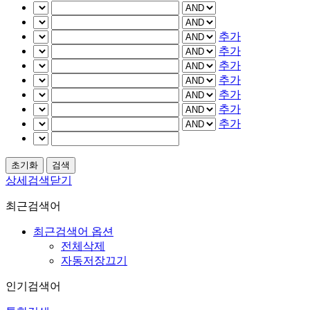
추가
추가
추가
추가
추가
추가
추가
상세검색닫기
최근검색어
최근검색어 옵션
전체삭제
자동저장끄기
인기검색어