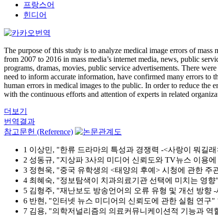
프랑스어
힌디어
The purpose of this study is to analyze medical image errors of mass
from 2007 to 2016 in mass media’s internet media, news, public servi
programs, dramas, movies, public service advertisements. There were
need to inform accurate information, have confirmed many errors to th
human errors in medical images to the public. In order to reduce the er
with the continuous efforts and attention of experts in related organi
더보기
번역결과
참고문헌 (Reference)
1 이상민, "한류 드라마의 특성과 경쟁력 -<사랑이 뭐길래>, <
2 성동규, "지상파 3사의 미디어 신뢰도와 TV뉴스 이용에 관
3 정현욱, "중국 유학생의 <태양의 후예> 시청에 관한 주관성 연
4 최혜숙, "정보탐색이 치과의료기관 선택에 미치는 영향" 한국치위
5 김형주, "재난보도 방송언어의 오류 유형 및 개선 방향 -세월호
6 반현, "인터넷 뉴스 미디어의 신뢰도에 관한 실험 연구" 한국방송학
7 김용, "의학저널리즘의 의료커뮤니케이션적 기능과 역할, 향후