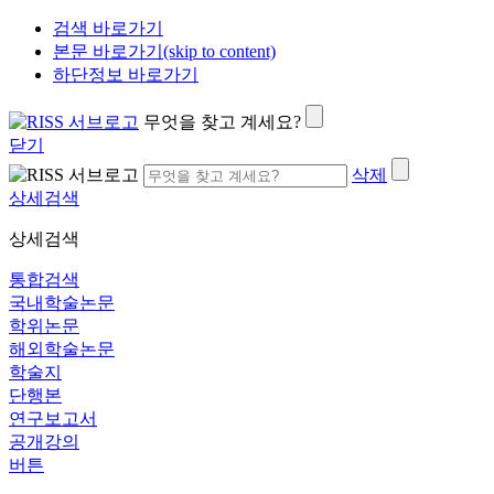
검색 바로가기
본문 바로가기(skip to content)
하단정보 바로가기
무엇을 찾고 계세요?
닫기
삭제
상세검색
상세검색
통합검색
국내학술논문
학위논문
해외학술논문
학술지
단행본
연구보고서
공개강의
버튼