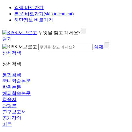
검색 바로가기
본문 바로가기(skip to content)
하단정보 바로가기
무엇을 찾고 계세요?
닫기
삭제
상세검색
상세검색
통합검색
국내학술논문
학위논문
해외학술논문
학술지
단행본
연구보고서
공개강의
버튼