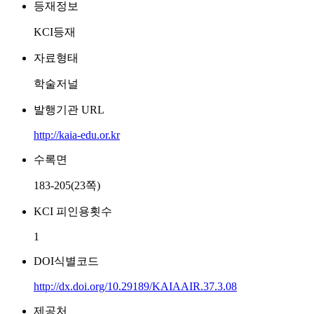
등재정보
KCI등재
자료형태
학술저널
발행기관 URL
http://kaia-edu.or.kr
수록면
183-205(23쪽)
KCI 피인용횟수
1
DOI식별코드
http://dx.doi.org/10.29189/KAIAAIR.37.3.08
제공처