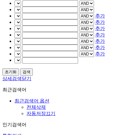
추가
추가
추가
추가
추가
추가
추가
상세검색닫기
최근검색어
최근검색어 옵션
전체삭제
자동저장끄기
인기검색어