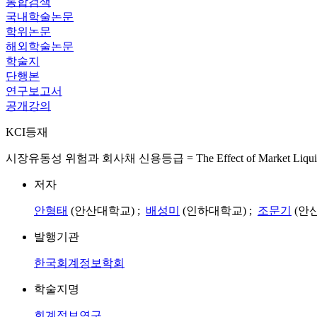
통합검색
국내학술논문
학위논문
해외학술논문
학술지
단행본
연구보고서
공개강의
KCI등재
시장유동성 위험과 회사채 신용등급 = The Effect of Market Liquidity Ris
저자
안형태
(안산대학교) ;
배성미
(인하대학교) ;
조문기
(안
발행기관
한국회계정보학회
학술지명
회계정보연구