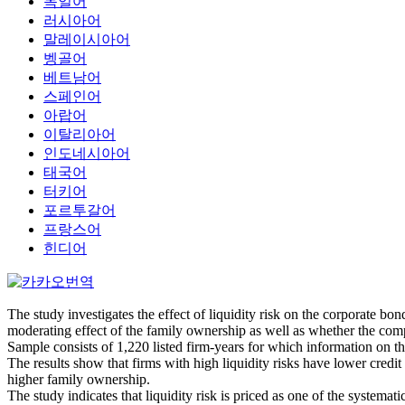
독일어
러시아어
말레이시아어
벵골어
베트남어
스페인어
아랍어
이탈리아어
인도네시아어
태국어
터키어
포르투갈어
프랑스어
힌디어
The study investigates the effect of liquidity risk on the corporate bond
moderating effect of the family ownership as well as whether the comp
Sample consists of 1,220 listed firm-years for which information on the
The results show that firms with high liquidity risks have lower credit 
higher family ownership.
The study indicates that liquidity risk is priced as one of the systemat