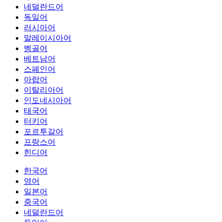
네덜란드어
독일어
러시아어
말레이시아어
벵골어
베트남어
스페인어
아랍어
이탈리아어
인도네시아어
태국어
터키어
포르투갈어
프랑스어
힌디어
한국어
영어
일본어
중국어
네덜란드어