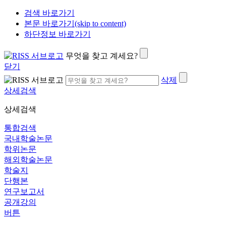
검색 바로가기
본문 바로가기(skip to content)
하단정보 바로가기
무엇을 찾고 계세요?
닫기
삭제
상세검색
상세검색
통합검색
국내학술논문
학위논문
해외학술논문
학술지
단행본
연구보고서
공개강의
버튼