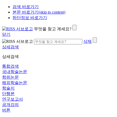
검색 바로가기
본문 바로가기(skip to content)
하단정보 바로가기
무엇을 찾고 계세요?
닫기
삭제
상세검색
상세검색
통합검색
국내학술논문
학위논문
해외학술논문
학술지
단행본
연구보고서
공개강의
버튼