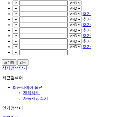
추가
추가
추가
추가
추가
추가
추가
상세검색닫기
최근검색어
최근검색어 옵션
전체삭제
자동저장끄기
인기검색어