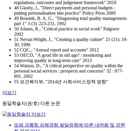
regulations, outcomes and judgement framework" 2010
48 Glasby, J., "Direct payments and personal budgets :
putting personalisation into practice" Policy Press 2009
49 Bossink, B. A. G., "Diagnosing total quality management-
part 1" 3 (3): 223-231, 1992
50 Adams, R., "Critical practice in social work" Palgrave
2002
51 Nevan-Wright, J., "Creating a quality culture" 21 (21): 19-
30, 1996
52 CQC., "Annual report and accounts" 2012
53 OECD, "A good life in old age? : monitoring and
improving quality in long-term care" 2013
54 Watson, D., "A critical perspective on quality within the
personal social services : prospects and concerns" 32 : 877-
891, 2002
55 보건복지부, "2014년 사회서비스정책 방향"
더보기
동일학술지(권/호) 다른 논문
또래 괴롭힘 피해경험 발달유형에 따른 내면화 및 외현