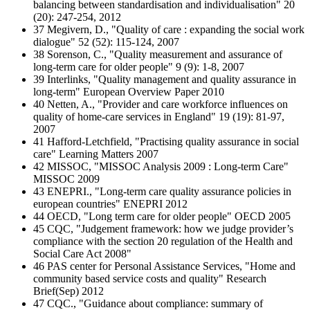
balancing between standardisation and individualisation" 20
(20): 247-254, 2012
37 Megivern, D., "Quality of care : expanding the social work
dialogue" 52 (52): 115-124, 2007
38 Sorenson, C., "Quality measurement and assurance of
long-term care for older people" 9 (9): 1-8, 2007
39 Interlinks, "Quality management and quality assurance in
long-term" European Overview Paper 2010
40 Netten, A., "Provider and care workforce influences on
quality of home-care services in England" 19 (19): 81-97,
2007
41 Hafford-Letchfield, "Practising quality assurance in social
care" Learning Matters 2007
42 MISSOC, "MISSOC Analysis 2009 : Long-term Care"
MISSOC 2009
43 ENEPRI., "Long-term care quality assurance policies in
european countries" ENEPRI 2012
44 OECD, "Long term care for older people" OECD 2005
45 CQC, "Judgement framework: how we judge provider’s
compliance with the section 20 regulation of the Health and
Social Care Act 2008"
46 PAS center for Personal Assistance Services, "Home and
community based service costs and quality" Research
Brief(Sep) 2012
47 CQC., "Guidance about compliance: summary of