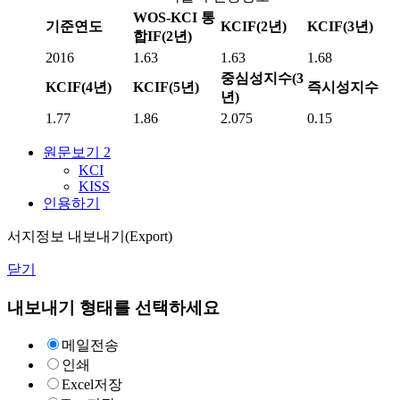
WOS-KCI 통
기준연도
KCIF(2년)
KCIF(3년)
합IF(2년)
2016
1.63
1.63
1.68
중심성지수(3
KCIF(4년)
KCIF(5년)
즉시성지수
년)
1.77
1.86
2.075
0.15
원문보기
2
KCI
KISS
인용하기
서지정보 내보내기(Export)
닫기
내보내기 형태를 선택하세요
메일전송
인쇄
Excel저장