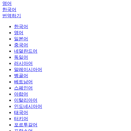
영어
한국어
번역하기
한국어
영어
일본어
중국어
네덜란드어
독일어
러시아어
말레이시아어
벵골어
베트남어
스페인어
아랍어
이탈리아어
인도네시아어
태국어
터키어
포르투갈어
프랑스어