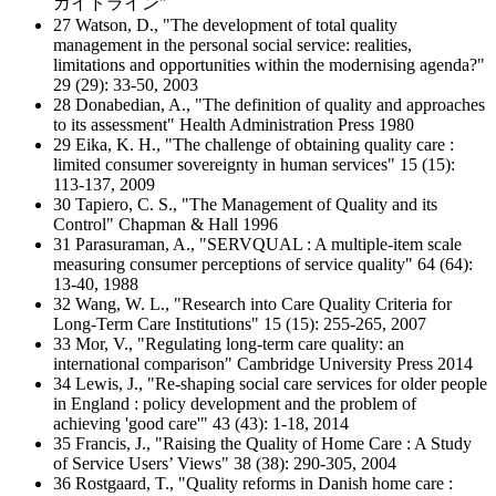
ガイドライン"
27 Watson, D., "The development of total quality
management in the personal social service: realities,
limitations and opportunities within the modernising agenda?"
29 (29): 33-50, 2003
28 Donabedian, A., "The definition of quality and approaches
to its assessment" Health Administration Press 1980
29 Eika, K. H., "The challenge of obtaining quality care :
limited consumer sovereignty in human services" 15 (15):
113-137, 2009
30 Tapiero, C. S., "The Management of Quality and its
Control" Chapman & Hall 1996
31 Parasuraman, A., "SERVQUAL : A multiple-item scale
measuring consumer perceptions of service quality" 64 (64):
13-40, 1988
32 Wang, W. L., "Research into Care Quality Criteria for
Long-Term Care Institutions" 15 (15): 255-265, 2007
33 Mor, V., "Regulating long-term care quality: an
international comparison" Cambridge University Press 2014
34 Lewis, J., "Re-shaping social care services for older people
in England : policy development and the problem of
achieving 'good care'" 43 (43): 1-18, 2014
35 Francis, J., "Raising the Quality of Home Care : A Study
of Service Users’ Views" 38 (38): 290-305, 2004
36 Rostgaard, T., "Quality reforms in Danish home care :