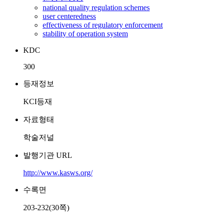
national quality regulation schemes
user centeredness
effectiveness of regulatory enforcement
stability of operation system
KDC
300
등재정보
KCI등재
자료형태
학술저널
발행기관 URL
http://www.kasws.org/
수록면
203-232(30쪽)