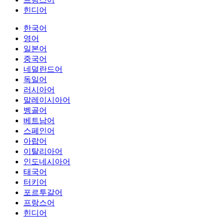
힌디어
한국어
영어
일본어
중국어
네덜란드어
독일어
러시아어
말레이시아어
벵골어
베트남어
스페인어
아랍어
이탈리아어
인도네시아어
태국어
터키어
포르투갈어
프랑스어
힌디어