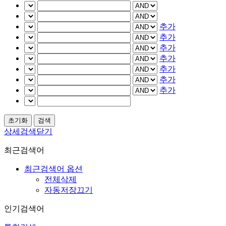
추가
추가
추가
추가
추가
추가
추가
상세검색닫기
최근검색어
최근검색어 옵션
전체삭제
자동저장끄기
인기검색어