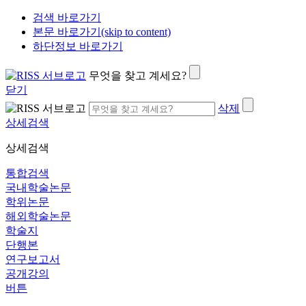
검색 바로가기
본문 바로가기(skip to content)
하단정보 바로가기
무엇을 찾고 계세요?
닫기
삭제
상세검색
상세검색
통합검색
국내학술논문
학위논문
해외학술논문
학술지
단행본
연구보고서
공개강의
버튼