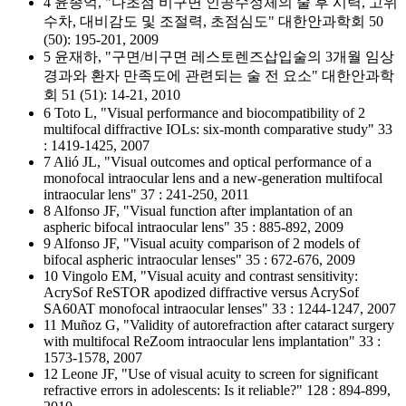
4 윤종억, "다초점 비구면 인공수정체의 술 후 시력, 고위
수차, 대비감도 및 조절력, 초점심도" 대한안과학회 50
(50): 195-201, 2009
5 윤재하, "구면/비구면 레스토렌즈삽입술의 3개월 임상
경과와 환자 만족도에 관련되는 술 전 요소" 대한안과학
회 51 (51): 14-21, 2010
6 Toto L, "Visual performance and biocompatibility of 2
multifocal diffractive IOLs: six-month comparative study" 33
: 1419-1425, 2007
7 Alió JL, "Visual outcomes and optical performance of a
monofocal intraocular lens and a new-generation multifocal
intraocular lens" 37 : 241-250, 2011
8 Alfonso JF, "Visual function after implantation of an
aspheric bifocal intraocular lens" 35 : 885-892, 2009
9 Alfonso JF, "Visual acuity comparison of 2 models of
bifocal aspheric intraocular lenses" 35 : 672-676, 2009
10 Vingolo EM, "Visual acuity and contrast sensitivity:
AcrySof ReSTOR apodized diffractive versus AcrySof
SA60AT monofocal intraocular lenses" 33 : 1244-1247, 2007
11 Muñoz G, "Validity of autorefraction after cataract surgery
with multifocal ReZoom intraocular lens implantation" 33 :
1573-1578, 2007
12 Leone JF, "Use of visual acuity to screen for significant
refractive errors in adolescents: Is it reliable?" 128 : 894-899,