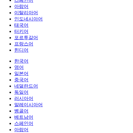
스페인어
아랍어
이탈리아어
인도네시아어
태국어
터키어
포르투갈어
프랑스어
힌디어
한국어
영어
일본어
중국어
네덜란드어
독일어
러시아어
말레이시아어
벵골어
베트남어
스페인어
아랍어