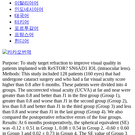
이탈리아어
인도네시아어
태국어
터키어
포르투갈어
프랑스어
힌디어
Purpose: To study target refraction to improve visual quality in
patients implanted with ReSTOR? SN6AD1 IOL (intraocular lens).
Methods: This study included 128 patients (160 eyes) that had
undergone cataract surgery and who had a far visual acuity score
higher than 0.8 after 6 months. These patients were divided into 4
groups. The uncorrected visual acuity (UCVA) at far and near were
greater than 0.8 and better than J1 in the first group (Group 1),
greater than 0.8 and worse than J1 in the second group (Group 2),
less than 0.8 and better than J1 in the third group (Group 3) and less
than 0.8 and worse than J1 in the last group (Group 4). We also
compared the postoperative refractive errors of the four groups.
Results: At 6 months postoperatively, the spherical equivalent (SE)
was -0.12 ± 0.51 in Group 1, 0.08 ± 0.54 in Group 2, -0.60 ± 0.60
in Group 3 and 0.02 ± 0.73 in Group 4. The SE value of Group 3