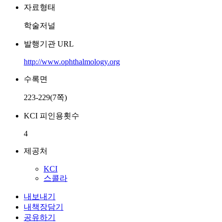
자료형태
학술저널
발행기관 URL
http://www.ophthalmology.org
수록면
223-229(7쪽)
KCI 피인용횟수
4
제공처
KCI
스콜라
내보내기
내책장담기
공유하기