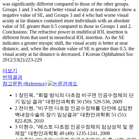
was significantly different compared to those of the other groups.
Groups 1 and 3 who had better visual acuity at near distance show a
negative value of SE, and Groups 3 and 4 who had worse visual
acuity at far distance contained more individuals with an absolute
value of SE greater than 0.5 compared to those in Groups 1 and 2.
Conclusions: The refractive power in multifocal IOL insertion is
different from that used in monofocal IOL insertion. As the SE
indicates a greater myopic shift, the visual acuity is better at near
distance, and, when the absolute value of SE is greater than 0.5, the
visual acuity at far distance is decreased. J Korean Ophthalmol Soc
2012;53(2):223-229
더보기
번역결과
참고문헌 (Reference)
1 장민욱, "회절 방식의 다초점 비구면 인공수정체의 단
기 임상 결과" 대한안과학회 50 (50): 529-536, 2009
2 전미현, "비구면 다초점 인공수정체를 단안에 삽입한
백내장수술의 장기 임상결과" 대한안과학회 51 (51):
822-828, 2010
3 이현수, "레스토 다초점 인공수정체의 임상성적 및 문
제점" 대한안과학회 49 (49): 1235-1241, 2008