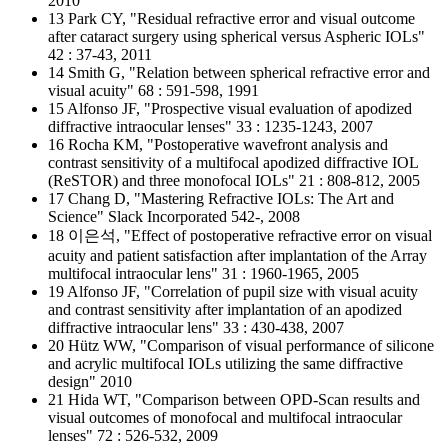
2010
13 Park CY, "Residual refractive error and visual outcome
after cataract surgery using spherical versus Aspheric IOLs"
42 : 37-43, 2011
14 Smith G, "Relation between spherical refractive error and
visual acuity" 68 : 591-598, 1991
15 Alfonso JF, "Prospective visual evaluation of apodized
diffractive intraocular lenses" 33 : 1235-1243, 2007
16 Rocha KM, "Postoperative wavefront analysis and
contrast sensitivity of a multifocal apodized diffractive IOL
(ReSTOR) and three monofocal IOLs" 21 : 808-812, 2005
17 Chang D, "Mastering Refractive IOLs: The Art and
Science" Slack Incorporated 542-, 2008
18 이은석, "Effect of postoperative refractive error on visual
acuity and patient satisfaction after implantation of the Array
multifocal intraocular lens" 31 : 1960-1965, 2005
19 Alfonso JF, "Correlation of pupil size with visual acuity
and contrast sensitivity after implantation of an apodized
diffractive intraocular lens" 33 : 430-438, 2007
20 Hütz WW, "Comparison of visual performance of silicone
and acrylic multifocal IOLs utilizing the same diffractive
design" 2010
21 Hida WT, "Comparison between OPD-Scan results and
visual outcomes of monofocal and multifocal intraocular
lenses" 72 : 526-532, 2009