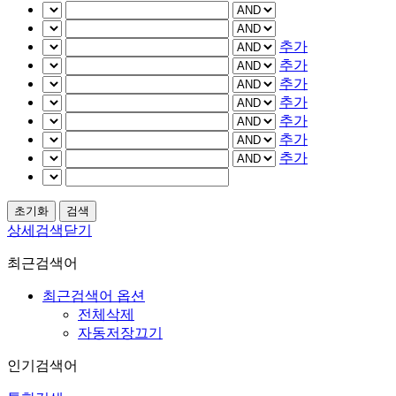
추가
추가
추가
추가
추가
추가
추가
상세검색닫기
최근검색어
최근검색어 옵션
전체삭제
자동저장끄기
인기검색어