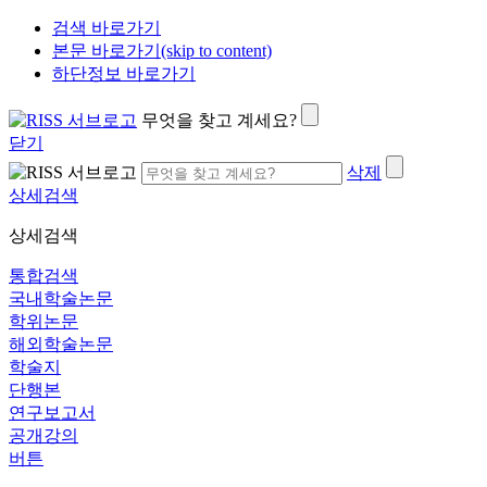
검색 바로가기
본문 바로가기(skip to content)
하단정보 바로가기
무엇을 찾고 계세요?
닫기
삭제
상세검색
상세검색
통합검색
국내학술논문
학위논문
해외학술논문
학술지
단행본
연구보고서
공개강의
버튼