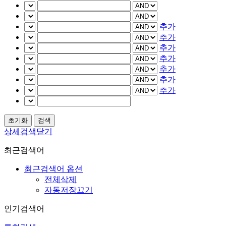
추가
추가
추가
추가
추가
추가
추가
상세검색닫기
최근검색어
최근검색어 옵션
전체삭제
자동저장끄기
인기검색어