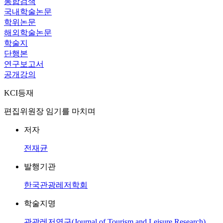
통합검색
국내학술논문
학위논문
해외학술논문
학술지
단행본
연구보고서
공개강의
KCI등재
편집위원장 임기를 마치며
저자
전재균
발행기관
한국관광레저학회
학술지명
관광레저연구(Journal of Tourism and Leisure Research)