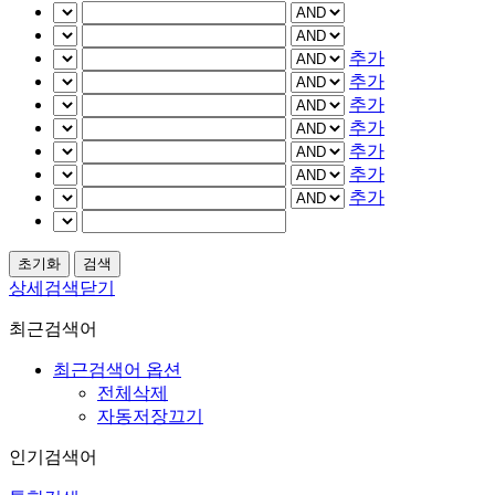
추가
추가
추가
추가
추가
추가
추가
상세검색닫기
최근검색어
최근검색어 옵션
전체삭제
자동저장끄기
인기검색어