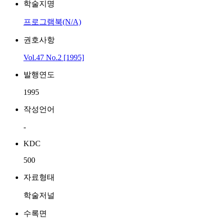
학술지명
프로그램북(N/A)
권호사항
Vol.47 No.2 [1995]
발행연도
1995
작성언어
-
KDC
500
자료형태
학술저널
수록면