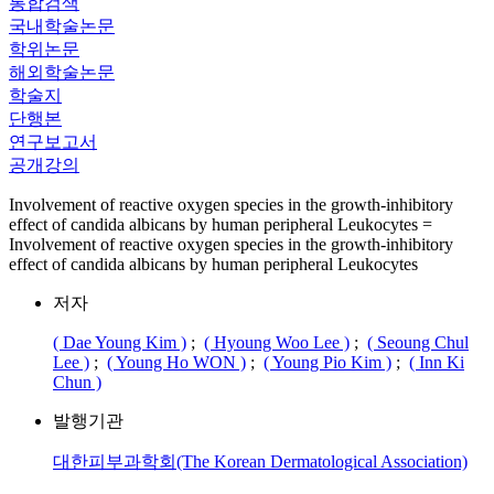
통합검색
국내학술논문
학위논문
해외학술논문
학술지
단행본
연구보고서
공개강의
Involvement of reactive oxygen species in the growth-inhibitory
effect of candida albicans by human peripheral Leukocytes =
Involvement of reactive oxygen species in the growth-inhibitory
effect of candida albicans by human peripheral Leukocytes
저자
( Dae Young Kim )
;
( Hyoung Woo Lee )
;
( Seoung Chul
Lee )
;
( Young Ho WON )
;
( Young Pio Kim )
;
( Inn Ki
Chun )
발행기관
대한피부과학회(The Korean Dermatological Association)