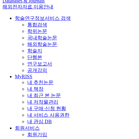
Databases & Journals
해외전자자료 이용안내
학술연구정보서비스 검색
통합검색
학위논문
국내학술논문
해외학술논문
학술지
단행본
연구보고서
공개강의
MyRISS
내 추천논문
내 책장
내 최근 본 논문
내 저작물관리
내 구매·신청 현황
내 서비스 사용권한
내 관심 DB
회원서비스
회원가입