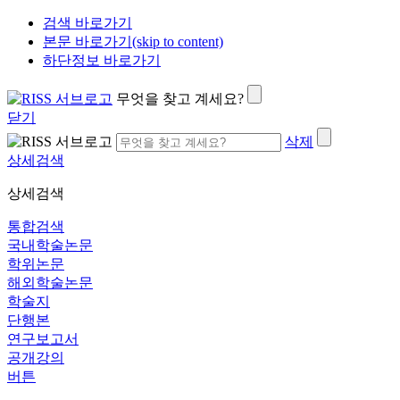
검색 바로가기
본문 바로가기(skip to content)
하단정보 바로가기
무엇을 찾고 계세요?
닫기
삭제
상세검색
상세검색
통합검색
국내학술논문
학위논문
해외학술논문
학술지
단행본
연구보고서
공개강의
버튼