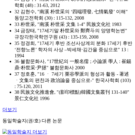
학회 (48) : 31-63, 2012
32 김현수, "南溪 朴世采의 ‘四端理發, 七情氣發’ 이해"
동양고전학회 (30) : 115-132, 2008
33 朴世采, "南溪 朴世采 文集 1-4" 民族文化社 1983
34 금장태, "17세기말 朴世采와 鄭齊斗의 양명학논변"
규장각한국학연구원 (43) : 135-159, 2008
35 정경희, "17세기 후반 조선사상계의 분화 17세기 후반
‘전향노론’ 학자의 사상 –박세채⋅김간을 중심으로" 13 :
1994
36 불함문화사, "17世紀의 一般名儒 ; 小論派 學人 : 崔錫
鼎⋅朴世采⋅尹拯" 불함문화사 2000
37 정호훈, "16 ㆍ 7세기 栗谷學派의 형성과 활동 - 著述
ㆍ文集의 편찬과 政治論을 중심으로-" 한국사학회 (103)
: 75-120, 2011
38 民族文化推進會, "(影印標點)韓國文集叢刊 131-140"
景仁文化社 1996
더보기
동일학술지(권/호) 다른 논문