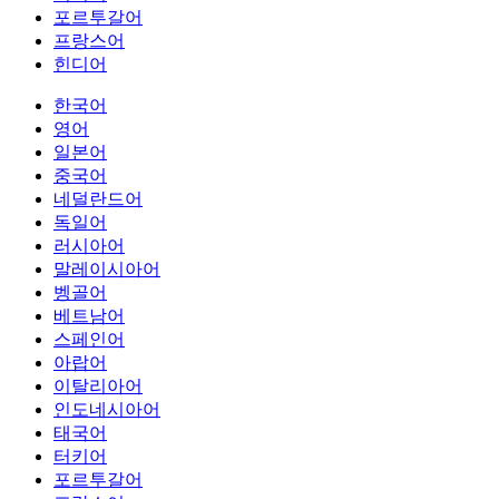
포르투갈어
프랑스어
힌디어
한국어
영어
일본어
중국어
네덜란드어
독일어
러시아어
말레이시아어
벵골어
베트남어
스페인어
아랍어
이탈리아어
인도네시아어
태국어
터키어
포르투갈어