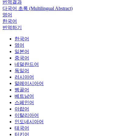
번역결과
다국어 초록 (Multilingual Abstract)
영어
한국어
번역하기
한국어
영어
일본어
중국어
네덜란드어
독일어
러시아어
말레이시아어
벵골어
베트남어
스페인어
아랍어
이탈리아어
인도네시아어
태국어
터키어