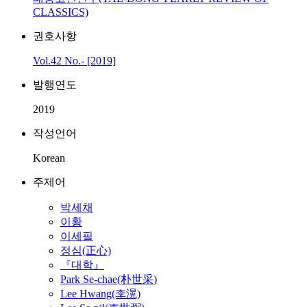
CLASSICS)
권호사항
Vol.42 No.- [2019]
발행연도
2019
작성언어
Korean
주제어
박세채
이황
이세필
정심(正心)
『대학』
Park Se-chae(朴世采)
Lee Hwang(李滉)