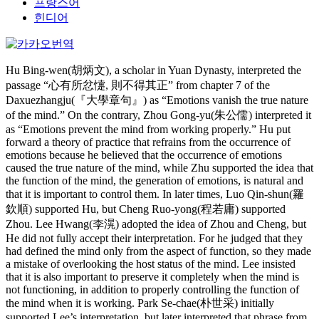
프랑스어
힌디어
Hu Bing-wen(胡炳文), a scholar in Yuan Dynasty, interpreted the
passage “心有所忿懥, 則不得其正” from chapter 7 of the
Daxuezhangju(『大學章句』) as “Emotions vanish the true nature
of the mind.” On the contrary, Zhou Gong-yu(朱公儒) interpreted it
as “Emotions prevent the mind from working properly.” Hu put
forward a theory of practice that refrains from the occurrence of
emotions because he believed that the occurrence of emotions
caused the true nature of the mind, while Zhu supported the idea that
the function of the mind, the generation of emotions, is natural and
that it is important to control them. In later times, Luo Qin-shun(羅
欽順) supported Hu, but Cheng Ruo-yong(程若庸) supported
Zhou. Lee Hwang(李滉) adopted the idea of Zhou and Cheng, but
He did not fully accept their interpretation. For he judged that they
had defined the mind only from the aspect of function, so they made
a mistake of overlooking the host status of the mind. Lee insisted
that it is also important to preserve it completely when the mind is
not functioning, in addition to properly controlling the function of
the mind when it is working. Park Se-chae(朴世采) initially
supported Lee’s interpretation, but later interpreted that phrase from