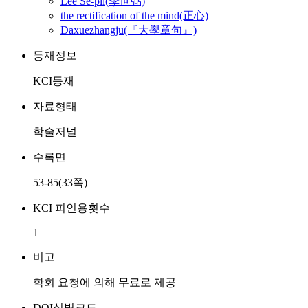
Lee Se-pil(李世弼)
the rectification of the mind(正心)
Daxuezhangju(『大學章句』)
등재정보
KCI등재
자료형태
학술저널
수록면
53-85(33쪽)
KCI 피인용횟수
1
비고
학회 요청에 의해 무료로 제공
DOI식별코드