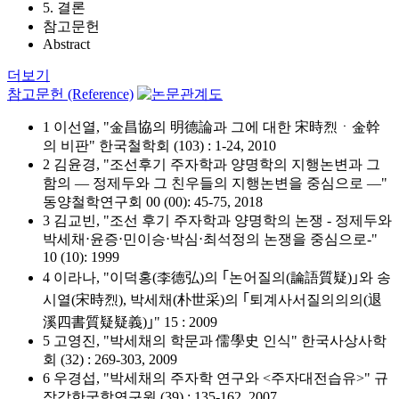
5. 결론
참고문헌
Abstract
더보기
참고문헌 (Reference)
1 이선열, "金昌協의 明德論과 그에 대한 宋時烈ㆍ金幹
의 비판" 한국철학회 (103) : 1-24, 2010
2 김윤경, "조선후기 주자학과 양명학의 지행논변과 그
함의 — 정제두와 그 친우들의 지행논변을 중심으로 —"
동양철학연구회 00 (00): 45-75, 2018
3 김교빈, "조선 후기 주자학과 양명학의 논쟁 - 정제두와
박세채⋅윤증⋅민이승⋅박심⋅최석정의 논쟁을 중심으로-"
10 (10): 1999
4 이라나, "이덕홍(李德弘)의 ｢논어질의(論語質疑)｣와 송
시열(宋時烈), 박세채(朴世采)의 ｢퇴계사서질의의의(退
溪四書質疑疑義)｣" 15 : 2009
5 고영진, "박세채의 학문과 儒學史 인식" 한국사상사학
회 (32) : 269-303, 2009
6 우경섭, "박세채의 주자학 연구와 <주자대전습유>" 규
장각한국학연구원 (39) : 135-162, 2007