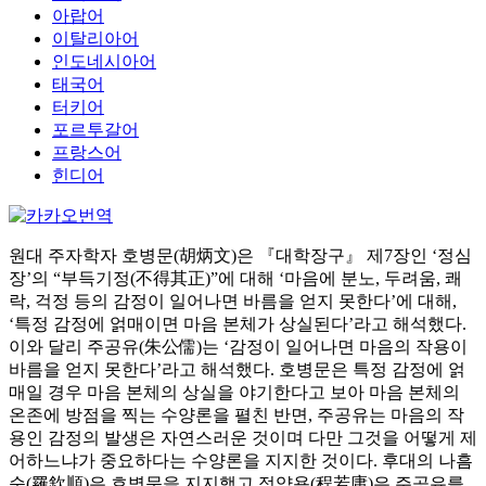
아랍어
이탈리아어
인도네시아어
태국어
터키어
포르투갈어
프랑스어
힌디어
원대 주자학자 호병문(胡炳文)은 『대학장구』 제7장인 ‘정심
장’의 “부득기정(不得其正)”에 대해 ‘마음에 분노, 두려움, 쾌
락, 걱정 등의 감정이 일어나면 바름을 얻지 못한다’에 대해,
‘특정 감정에 얽매이면 마음 본체가 상실된다’라고 해석했다.
이와 달리 주공유(朱公儒)는 ‘감정이 일어나면 마음의 작용이
바름을 얻지 못한다’라고 해석했다. 호병문은 특정 감정에 얽
매일 경우 마음 본체의 상실을 야기한다고 보아 마음 본체의
온존에 방점을 찍는 수양론을 펼친 반면, 주공유는 마음의 작
용인 감정의 발생은 자연스러운 것이며 다만 그것을 어떻게 제
어하느냐가 중요하다는 수양론을 지지한 것이다. 후대의 나흠
순(羅欽順)은 호병문을 지지했고 정약용(程若庸)은 주공유를