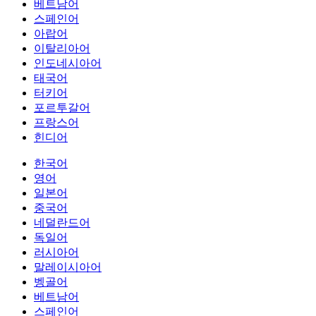
베트남어
스페인어
아랍어
이탈리아어
인도네시아어
태국어
터키어
포르투갈어
프랑스어
힌디어
한국어
영어
일본어
중국어
네덜란드어
독일어
러시아어
말레이시아어
벵골어
베트남어
스페인어