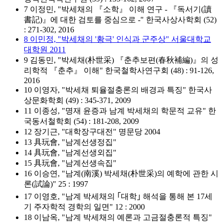
7 이정민, "박세채의 『소학』 이해 연구 - 『독서기(讀
書記)』에 대한 검토를 중심으로 -" 한국사상사학회 (52)
: 271-302, 2016
8 이민정, "박세채의 '황극' 인식과 군주상" 서울대학교
대학원 2011
9 김동민, "박세채(朴世采) 『춘추보편(春秋補編)』의 성
리학적 『춘추』 이해" 한국철학사연구회 (48) : 91-126,
2016
10 이영자, "박세채 퇴율절충론의 배경과 특징" 한국사
상문화학회 (49) : 345-371, 2009
11 이종성, "명재 윤증과 남계 박세채의 학문적 교유" 한
국동서철학회 (54) : 181-208, 2009
12 장기근, "대학장구대전" 명문당 2004
13 具玩會, "남계선생정집"
14 具玩會, "남계선생외집"
15 具玩會, "남계선생속집"
16 이승연, "남계(南溪) 박세채(朴世采)의 예학에 관한 시
론(試論)" 25 : 1997
17 이영호, "남계 박세채의 ｢대학｣ 해석을 통해 본 17세
기 주자학적 경학의 일면" 12 : 2000
18 이남옥, "남계 박세채의 예론과 고금절충론적 특징"