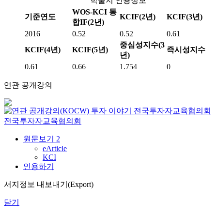
학술지 인용정보
WOS-KCI 통
기준연도
KCIF(2년)
KCIF(3년)
합IF(2년)
2016
0.52
0.52
0.61
중심성지수(3
KCIF(4년)
KCIF(5년)
즉시성지수
년)
0.61
0.66
1.754
0
연관 공개강의
투자 이야기
전국투자자교육협의회
전국투자자교육협의회
원문보기
2
eArticle
KCI
인용하기
서지정보 내보내기(Export)
닫기