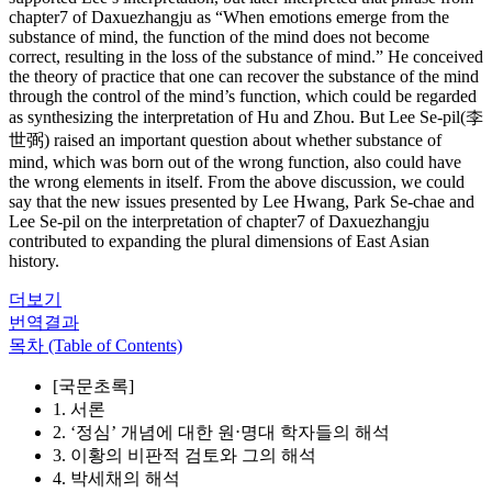
chapter7 of Daxuezhangju as “When emotions emerge from the
substance of mind, the function of the mind does not become
correct, resulting in the loss of the substance of mind.” He conceived
the theory of practice that one can recover the substance of the mind
through the control of the mind’s function, which could be regarded
as synthesizing the interpretation of Hu and Zhou. But Lee Se-pil(李
世弼) raised an important question about whether substance of
mind, which was born out of the wrong function, also could have
the wrong elements in itself. From the above discussion, we could
say that the new issues presented by Lee Hwang, Park Se-chae and
Lee Se-pil on the interpretation of chapter7 of Daxuezhangju
contributed to expanding the plural dimensions of East Asian
history.
더보기
번역결과
목차 (Table of Contents)
[국문초록]
1. 서론
2. ‘정심’ 개념에 대한 원⋅명대 학자들의 해석
3. 이황의 비판적 검토와 그의 해석
4. 박세채의 해석