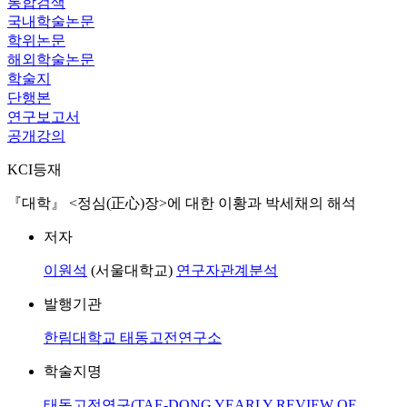
통합검색
국내학술논문
학위논문
해외학술논문
학술지
단행본
연구보고서
공개강의
KCI등재
『대학』 <정심(正心)장>에 대한 이황과 박세채의 해석
저자
이원석
(서울대학교)
연구자관계분석
발행기관
한림대학교 태동고전연구소
학술지명
태동고전연구(TAE-DONG YEARLY REVIEW OF