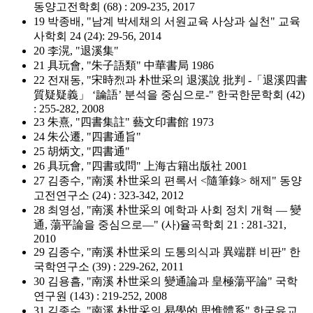
동양고전학회 (68) : 209-235, 2017
19 박종배, "남계 박세채의 서원교육 사상과 실천" 교육
사학회 24 (24): 29-56, 2014
20 李滉, "退溪集"
21 具玩會, "朱子語類" 中華書局 1986
22 전재동, "宋時烈과 朴世采의 退溪說 批判 -「退溪四書
質疑疑義」 ‘論語’ 분석을 중심으로-" 한국한문학회 (42)
: 255-282, 2008
23 朱熹, "四書集註" 藝文印書館 1973
24 朱公遷, "四書通旨"
25 胡炳文, "四書通"
26 具玩會, "四書或問" 上海古籍出版社 2001
27 김종수, "南溪 朴世采의 편록서 <隨筆錄> 해제" 동양
고전연구소 (24) : 323-342, 2012
28 최영성, "南溪 朴世采의 예학과 사회 정치 개혁 ― 變
通, 蕩平論을 중심으로―" (사)율곡학회 21 : 281-321,
2010
29 김종수, "南溪 朴世采의 도통의식과 異端群 비판" 한
국학연구소 (39) : 229-262, 2011
30 김용흠, "南溪 朴世采의 變通論과 皇極蕩平論" 국학
연구원 (143) : 219-252, 2008
31 김종수, "南溪 朴世采의 易學的 思惟體系" 한국유교