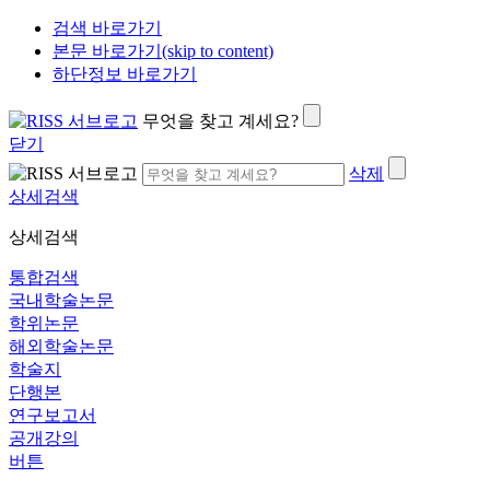
검색 바로가기
본문 바로가기(skip to content)
하단정보 바로가기
무엇을 찾고 계세요?
닫기
삭제
상세검색
상세검색
통합검색
국내학술논문
학위논문
해외학술논문
학술지
단행본
연구보고서
공개강의
버튼