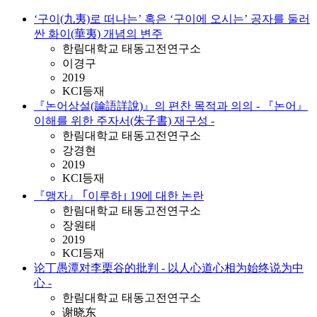
‘구이(九夷)로 떠나는’ 혹은 ‘구이에 오시는’ 공자를 둘러
싼 화이(華夷) 개념의 변주
한림대학교 태동고전연구소
이경구
2019
KCI등재
『논어상설(論語詳說)』의 편찬 목적과 의의 - 『논어』
이해를 위한 주자서(朱子書) 재구성 -
한림대학교 태동고전연구소
강경현
2019
KCI등재
『맹자』 ｢이루하｣ 19에 대한 논란
한림대학교 태동고전연구소
장원태
2019
KCI등재
论丁愚潭对李栗谷的批判 - 以人心道心相为始终说为中
心 -
한림대학교 태동고전연구소
谢晓东