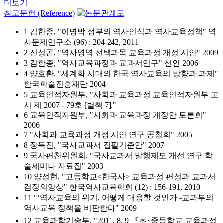
더보기
참고문헌 (Reference)
1 김한종, "이명박 정부의 역사인식과 역사교육정책" 역
사문제연구소 (96) : 204-242, 2011
2 신성곤, "역사영역 선택과목 교육과정 개정 시안" 2009
3 김한종, "역사교육과정과 교과서연구" 선인 2006
4 양호환, "세계화 시대의 한국 역사교육의 방향과 과제"
한국학술진흥재단 2004
5 교육인적자원부, "사회과 교육과정 교육인적자원부 고
시 제 2007 - 79호 [별책 7]."
6 교육인적자원부, "사회과 교육과정 개정안 토론회"
2006
7 "사회과 교육과정 개정 시안 연구 공청회" 2005
8 장득진, "국사교과서 집필기준안" 2007
9 국사편찬위원회, "국사교과서 발행제도 개선 연구 학
술세미나 자료집" 2003
10 양정현, "고등학교<한국사> 교육과정 편성과 교과서
검정의양상" 한국역사교육학회 (12) : 156-191, 2010
11 "‘역사교육의 위기, 어떻게 대응할 것인가 -교과부의
역사교육 정책을 비판한다" 2009
12 교육과학기술부, "2011. 8. 9 『초･중등학교 교육과정