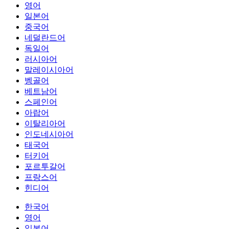
영어
일본어
중국어
네덜란드어
독일어
러시아어
말레이시아어
벵골어
베트남어
스페인어
아랍어
이탈리아어
인도네시아어
태국어
터키어
포르투갈어
프랑스어
힌디어
한국어
영어
일본어