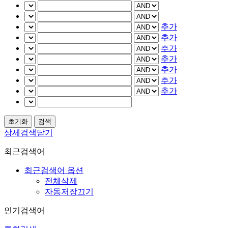
추가
추가
추가
추가
추가
추가
추가
상세검색닫기
최근검색어
최근검색어 옵션
전체삭제
자동저장끄기
인기검색어