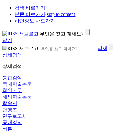
검색 바로가기
본문 바로가기(skip to content)
하단정보 바로가기
무엇을 찾고 계세요?
닫기
삭제
상세검색
상세검색
통합검색
국내학술논문
학위논문
해외학술논문
학술지
단행본
연구보고서
공개강의
버튼