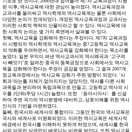
기초로 한 것이다. 2000년대 접어들어 제7차 교육과정이 시행
된 이후, 역사교육에 대한 관심이 높아졌다. 역사교육과정과
교과서를 둘러싸고 역사학계와 역사교육계는 물론 사회에서
다양한 논의가 전개되었다. 개정된 역사교육과정과 교과서는
이러한 사회적 맥락의 산물이라고 할 수 있다. 역사교육에 대
한 사회적 논의는 몇 가지 측면에서 살펴볼 수 있다.
첫째, 역사교육을 강화해야 한다는 주장이다. 제7차 교육과정
이 시행되자 역사학계와 역사교육계는 중?고등학교 역사교육
의 약화를 우려하면서, 역사교육을 강화해야 한다는 목소리를
높였다. 일본 우익이 펴낸 역사교과서의 역사왜곡과 ‘고구려
사 빼앗기’로 알려진 중국의 동북공정으로 사회에서도 역사교
육을 강화해야 한다는 주장이 공감을 얻었다. 그 결과 2007개
정교육과정에서는 역사교육 강화가 주된 방향이 되었다. ‘사
회과’라는틀 자체가 없어지지는 않았지만, 역사를 다른 사회
과목들과 분리하여 독립과목으로 만들고, 고등학교 역사의 시
수를 2단위(주당 1시간) 늘렸다. 또한 〈동아시아사〉를 신설
하여 주변 국가의 역사분쟁에 대비하고, 상호이해를 위한 역사
인식의 기반을 마련하였다.
둘째, 한국사와 세계사의 통합이다. 그동안 한국의 역사교육은
국사와 세계사로 이원화되었다. 이러한 역사교육은 세계사적
배경에서 한국사를 이해하지 못하게 하였으며, 세계사를 한국
사와 아무런 상관없이 배운다는 비판을 받았다. 또한 역사교육