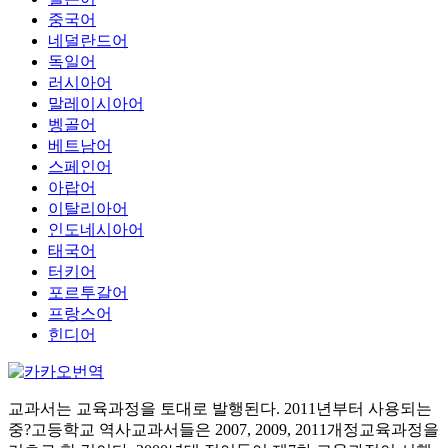
중국어
네덜란드어
독일어
러시아어
말레이시아어
벵골어
베트남어
스페인어
아랍어
이탈리아어
인도네시아어
태국어
터키어
포르투갈어
프랑스어
힌디어
교과서는 교육과정을 토대로 발행된다. 2011년부터 사용되는
중?고등학교 역사교과서들은 2007, 2009, 2011개정교육과정을