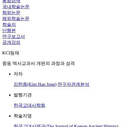
통합검색
국내학술논문
학위논문
해외학술논문
학술지
단행본
연구보고서
공개강의
KCI등재
중등 역사교과서 개편의 과정과 성격
저자
김한종(Kim Han Jong)
연구자관계분석
발행기관
한국고대사학회
학술지명
한국고대사연구(The Journal of Korean Ancient History)