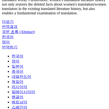
not only restores the deleted facts about women's translation/women
translators in the existing translated literature history, but also
enables a fundamental examination of translation.
더보기
번역결과
국문 초록 (Abstract)
한국어
영어
번역하기
한국어
영어
일본어
중국어
네덜란드어
독일어
러시아어
말레이시아어
벵골어
베트남어
스페인어