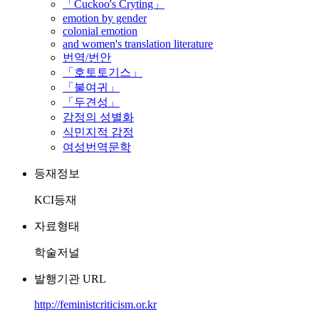
「Cuckoo's Cryting」
emotion by gender
colonial emotion
and women's translation literature
번역/번안
「호토토기스」
「불여귀」
「두견성」
감정의 성별화
식민지적 감정
여성번역문학
등재정보
KCI등재
자료형태
학술저널
발행기관 URL
http://feministcriticism.or.kr