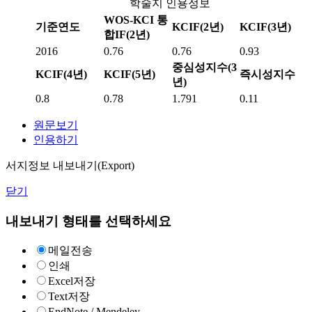
학술지 인용정보
WOS-KCI 통
기준연도
KCIF(2년)
KCIF(3년)
합IF(2년)
2016
0.76
0.76
0.93
중심성지수(3
KCIF(4년)
KCIF(5년)
즉시성지수
년)
0.8
0.78
1.791
0.11
원문보기
인용하기
서지정보 내보내기(Export)
닫기
내보내기 형태를 선택하세요
메일전송
인쇄
Excel저장
Text저장
EndNote / Mendeley