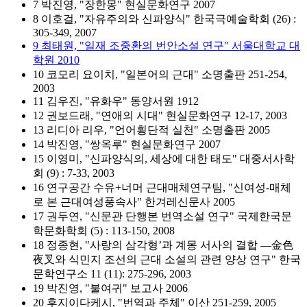
7 박진영, "장한몽" 현실문화연구 2007
8 이호걸, "자유주의와 신파양식" 한국극예술학회 (26) :
305-349, 2007
9 최태원, "일재 조중환의 번안소설 연구" 서울대학교 대
학원 2010
10 코모리 요이치, "일본어의 근대" 소명출판 251-254,
2003
11 김우진, "유화우" 동양서원 1912
12 권보드래, "연애의 시대" 현실문화연구 12-17, 2003
13 리디아 리우, "언어횡단적 실천" 소명출판 2005
14 박진영, "쌍옥루" 현실문화연구 2007
15 이영미, "신파양식의, 세상에 대한 태도" 대중서사학
회 (9) : 7-33, 2003
16 연구공간 수유+너머 근대매체연구팀, "신여성-매체
로 본 근대여성풍속사" 한겨레신문사 2005
17 권두연, "신문관 단행본 번역소설 연구" 국제한국문
학문화학회 (5) : 113-150, 2008
18 정종현, "사랑의 삼각형’과 계몽 서사의 결합 ―金色
夜叉와 식민지 조선의 근대 소설의 관련 양상 연구" 한국
문학연구소 11 (11): 275-296, 2003
19 박진영, "불여귀" 보고사 2006
20 후지이다케시, "번역과 주체" 이산 251-259, 2005