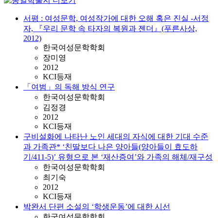
서평 : 여성문학, 여성작가에 대한 오해 혹은 진실 -서정
자, 『우리 문학 속 타자의 복원과 젠더』(푸른사상,
2012)
한국여성문학학회
장미영
2012
KCI등재
「여범」의 독해 방식 연구
한국여성문학학회
김정경
2012
KCI등재
구비설화에 나타난 노인 세대의 자식에 대한 기대 수준
과 가족관* ‘친딸보다 나은 양아들(양아들이 효도하
기/411-5)’ 유형으로 본 ‘재산증여’와 가족의 해체/재구성
한국여성문학학회
최기숙
2012
KCI등재
박완서 단편 소설의 ‘학생운동’에 대한 시선
한국여성문학학회