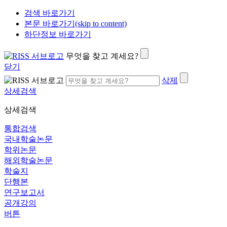
검색 바로가기
본문 바로가기(skip to content)
하단정보 바로가기
무엇을 찾고 계세요?
닫기
삭제
상세검색
상세검색
통합검색
국내학술논문
학위논문
해외학술논문
학술지
단행본
연구보고서
공개강의
버튼