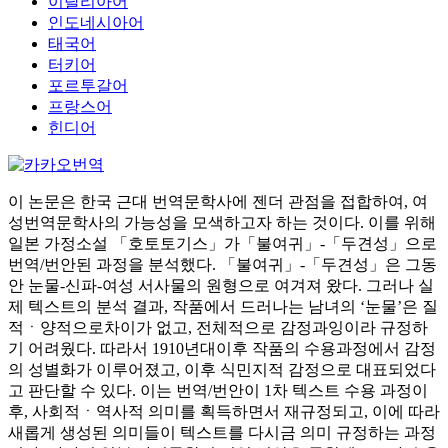
이탈리아어
인도네시아어
태국어
터키어
포르투갈어
프랑스어
힌디어
이 논문은 한국 근대 번역문학사에 젠더 관점을 접합하여, 여
성번역문학사의 가능성을 모색하고자 하는 것이다. 이를 위해
일본 가정소설 「호토토기스」가「불여귀」-「두견성」으로
번역/번안된 과정을 분석했다. 「불여귀」-「두견성」은 그동
안 눈물-신파-여성 서사물의 원형으로 여겨져 왔다. 그러나 실
제 텍스트의 분석 결과, 작품에서 드러나는 남녀의 ‘눈물’은 질
적ㆍ양적으로차이가 없고, 전체적으로 감정과잉이라 규정하
기 어려웠다. 따라서 1910년대이후 작품의 수용과정에서 감정
의 성별화가 이루어졌고, 이후 식민지적 감정으로 대표되었다
고 판단할 수 있다. 이는 번역/번안이 1차 텍스트 수용 과정이
후, 사회적ㆍ역사적 의미를 획득하면서 재규정되고, 이에 따라
새롭게 생성된 의미들이 텍스트를 다시금 의미 규정하는 과정