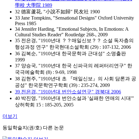
學校 大學院 1989
32 德富蘆花, "小說不如歸" 民友社 1900
33 Jane Tompkins, "Sensational Designs" Oxford University
Press 1985
34 Jennifer Harding, "Emotional Subjects, In Emotions: A
Cultural Studies Reader" Routledge 268-, 2009
35 전은경, "1910년대 ？？매일신보？？ 소설 독자층의
형성과정 연구" 한국현대소설학회 (29) : 107-132, 2006
36 김복순, "1910년대 한국문학과 근대성" 소명출판
1999
37 양승국, "1910년대 한국 신파극의 레퍼터리연구" 한
국극예술학회 (8) : 9-69, 1998
38 김현주, "1910년대 초 『매일신보』의 사회 담론과 공
공성" 한국문학연구학회 (39) : 235-274, 2009
39 전은경, "1910년대 번안소설연구" 경북대 2006
40 박진영, "1910년대 번안소설과 '실패한 연애의 시대'"
상허학회 15 : 185-205, 2005
더보기
동일학술지(권/호) 다른 논문