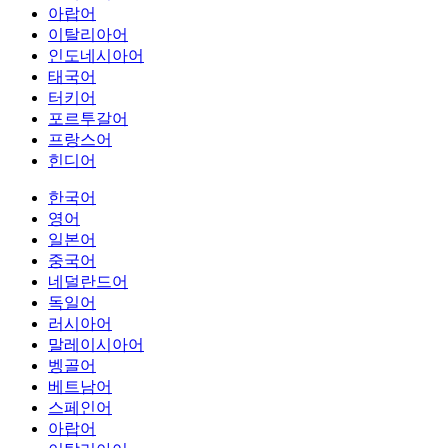
아랍어
이탈리아어
인도네시아어
태국어
터키어
포르투갈어
프랑스어
힌디어
한국어
영어
일본어
중국어
네덜란드어
독일어
러시아어
말레이시아어
벵골어
베트남어
스페인어
아랍어