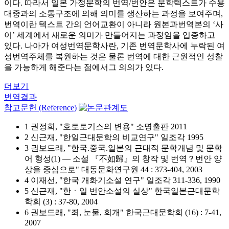
이다. 따라서 일본 가정문학의 번역/번안은 문학텍스트가 수용
대중과의 소통구조에 의해 의미를 생산하는 과정을 보여주며,
번역이란 텍스트 간의 언어교환이 아니라 원본과번역본의 ‘사
이’ 세계에서 새로운 의미가 만들어지는 과정임을 입증하고
있다. 나아가 여성번역문학사란, 기존 번역문학사에 누락된 여
성번역주체를 복원하는 것은 물론 번역에 대한 근원적인 성찰
을 가능하게 해준다는 점에서그 의의가 있다.
더보기
번역결과
참고문헌 (Reference)
1 권정희, "호토토기스의 변용" 소명출판 2011
2 신근재, "한일근대문학의 비교연구" 일조각 1995
3 권보드래, "한국.중국.일본의 근대적 문학개념 및 문학
어 형성(1) ― 소설 『不如歸』의 창작 및 번역？번안 양
상을 중심으로" 대동문화연구원 44 : 373-404, 2003
4 이재선, "한국 개화기소설 연구" 일조각 311-336, 1990
5 신근재, "한ㆍ일 번안소설의 실상" 한국일본근대문학
학회 (3) : 37-80, 2004
6 권보드래, "죄, 눈물, 회개" 한국근대문학회 (16) : 7-41,
2007