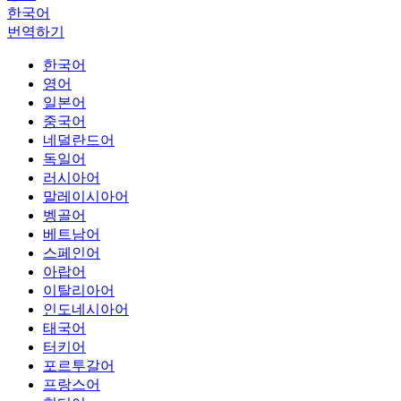
한국어
번역하기
한국어
영어
일본어
중국어
네덜란드어
독일어
러시아어
말레이시아어
벵골어
베트남어
스페인어
아랍어
이탈리아어
인도네시아어
태국어
터키어
포르투갈어
프랑스어