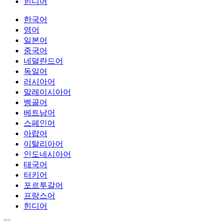
힌디어
한국어
영어
일본어
중국어
네덜란드어
독일어
러시아어
말레이시아어
벵골어
베트남어
스페인어
아랍어
이탈리아어
인도네시아어
태국어
터키어
포르투갈어
프랑스어
힌디어