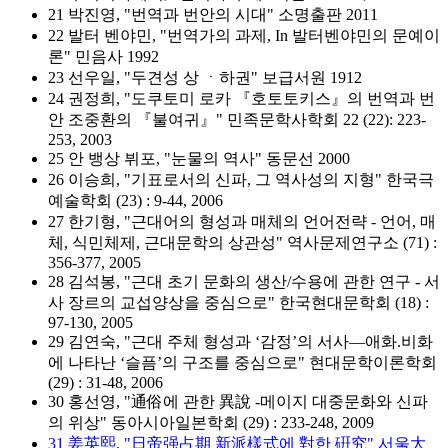
21 박진영, "번역과 번안의 시대" 소명출판 2011
22 발터 벤야민, "번역가의 과제, In 발터벤야민의 문예이
론" 민음사 1992
23 선우일, "두견성 상 ㆍ하권" 보급서원 1912
24 권정희, "도쿠토미 로카 『호토토키스』의 번역과 번
안 조중환의 『불여귀』" 민족문학사학회 22 (22): 223-
253, 2003
25 안 뱅상 뷔포, "눈물의 역사" 동문선 2000
26 이승희, "기표로서의 신파, 그 역사성의 지형" 한국극
예술학회 (23) : 9-44, 2006
27 한기형, "근대어의 형성과 매체의 언어전략 - 언어, 매
체, 식민체제, 근대문학의 상관성" 역사문제연구소 (71) :
356-377, 2005
28 김석봉, "근대 초기 문화의 생산/수용에 관한 연구 - 서
사 장르의 교섭양상을 중심으로" 한국현대문학회 (18) :
97-130, 2005
29 김연숙, "근대 주체 형성과 ‘감정’의 서사―애화.비화
에 나타난 ‘슬픔’의 구조를 중심으로" 현대문학이론학회
(29) : 31-48, 2006
30 홍선영, "通俗에 관한 異說 -메이지 대중문화와 신파
의 위상" 동아시아일본학회 (29) : 233-248, 2009
31 姜英熙, "日帝强占期 新派樣式에 對한 硏究" 서울大