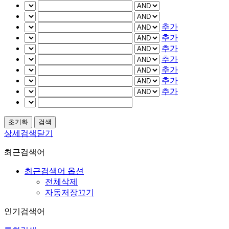
추가
추가
추가
추가
추가
추가
추가
상세검색닫기
최근검색어
최근검색어 옵션
전체삭제
자동저장끄기
인기검색어