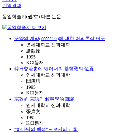
번역결과
동일학술지(권/호) 다른 논문
구약의 계약(????????)에 대한 어의론적 연구
연세대학교 신과대학
盧熙原
1995
KCI등재
韓日交流史에 있어서의 基督敎의 位置
연세대학교 신과대학
閔庚培
1995
KCI등재
宗敎的 言語의 解釋學的 課題
연세대학교 신과대학
張貞文
1995
KCI등재
"하나님의 백성"으로서의 교회