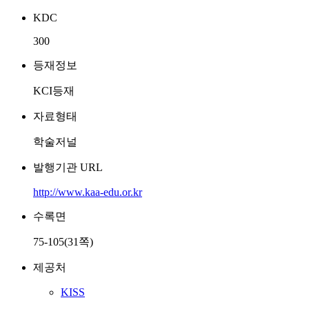
KDC
300
등재정보
KCI등재
자료형태
학술저널
발행기관 URL
http://www.kaa-edu.or.kr
수록면
75-105(31쪽)
제공처
KISS