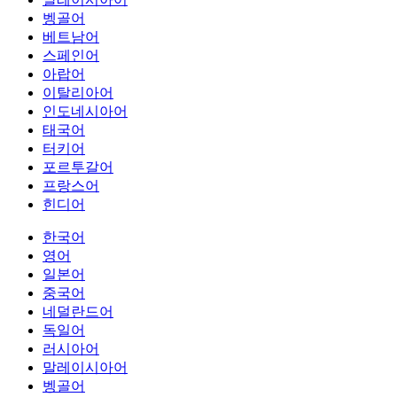
벵골어
베트남어
스페인어
아랍어
이탈리아어
인도네시아어
태국어
터키어
포르투갈어
프랑스어
힌디어
한국어
영어
일본어
중국어
네덜란드어
독일어
러시아어
말레이시아어
벵골어