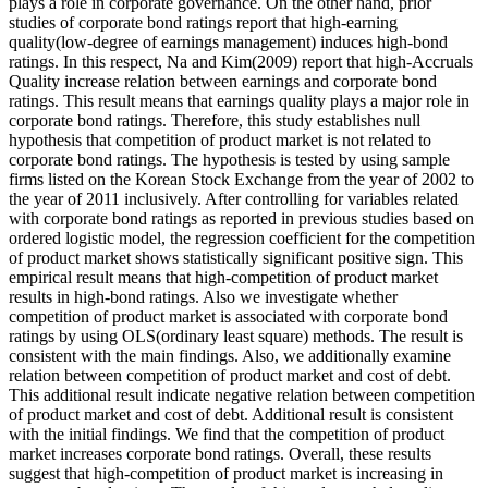
plays a role in corporate governance. On the other hand, prior
studies of corporate bond ratings report that high-earning
quality(low-degree of earnings management) induces high-bond
ratings. In this respect, Na and Kim(2009) report that high-Accruals
Quality increase relation between earnings and corporate bond
ratings. This result means that earnings quality plays a major role in
corporate bond ratings. Therefore, this study establishes null
hypothesis that competition of product market is not related to
corporate bond ratings. The hypothesis is tested by using sample
firms listed on the Korean Stock Exchange from the year of 2002 to
the year of 2011 inclusively. After controlling for variables related
with corporate bond ratings as reported in previous studies based on
ordered logistic model, the regression coefficient for the competition
of product market shows statistically significant positive sign. This
empirical result means that high-competition of product market
results in high-bond ratings. Also we investigate whether
competition of product market is associated with corporate bond
ratings by using OLS(ordinary least square) methods. The result is
consistent with the main findings. Also, we additionally examine
relation between competition of product market and cost of debt.
This additional result indicate negative relation between competition
of product market and cost of debt. Additional result is consistent
with the initial findings. We find that the competition of product
market increases corporate bond ratings. Overall, these results
suggest that high-competition of product market is increasing in