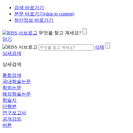
검색 바로가기
본문 바로가기(skip to content)
하단정보 바로가기
무엇을 찾고 계세요?
닫기
삭제
상세검색
상세검색
통합검색
국내학술논문
학위논문
해외학술논문
학술지
단행본
연구보고서
공개강의
버튼