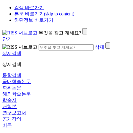
검색 바로가기
본문 바로가기(skip to content)
하단정보 바로가기
무엇을 찾고 계세요?
닫기
삭제
상세검색
상세검색
통합검색
국내학술논문
학위논문
해외학술논문
학술지
단행본
연구보고서
공개강의
버튼