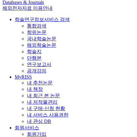
Databases & Journals
해외전자자료 이용안내
학술연구정보서비스 검색
통합검색
학위논문
국내학술논문
해외학술논문
학술지
단행본
연구보고서
공개강의
MyRISS
내 추천논문
내 책장
내 최근 본 논문
내 저작물관리
내 구매·신청 현황
내 서비스 사용권한
내 관심 DB
회원서비스
회원가입