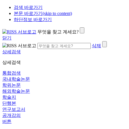
검색 바로가기
본문 바로가기(skip to content)
하단정보 바로가기
무엇을 찾고 계세요?
닫기
삭제
상세검색
상세검색
통합검색
국내학술논문
학위논문
해외학술논문
학술지
단행본
연구보고서
공개강의
버튼