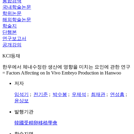
통합검색
국내학술논문
학위논문
해외학술논문
학술지
단행본
연구보고서
공개강의
KCI등재
한우에서 체내수정란 생산에 영향을 미치는 요인에 관한 연구
= Factors Affecting on In Vivo Embryo Production in Hanwoo
저자
임석기
;
전기준
;
박수봉
;
우제석
;
최재관
;
연성흠
;
윤상보
발행기관
韓國受精卵移植學會
학술지명