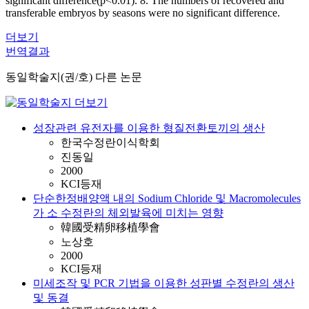
significant difference(p<0.01). 8. The numbers of recovered and
transferable embryos by seasons were no significant difference.
더보기
번역결과
동일학술지(권/호) 다른 논문
성장관련 유전자를 이용한 형질전환토끼의 생산
한국수정란이식학회
진동일
2000
KCI등재
단순한정배양액 내의 Sodium Chloride 및 Macromolecules
가 소 수정란의 체외발육에 미치는 영향
韓國受精卵移植學會
노상호
2000
KCI등재
미세조작 및 PCR 기법을 이용한 성판별 수정란의 생산
및 동결