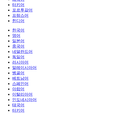
터키어
포르투갈어
프랑스어
힌디어
한국어
영어
일본어
중국어
네덜란드어
독일어
러시아어
말레이시아어
벵골어
베트남어
스페인어
아랍어
이탈리아어
인도네시아어
태국어
터키어