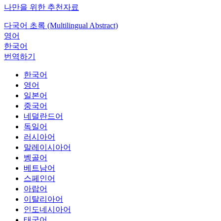
나만을 위한 추천자료
다국어 초록 (Multilingual Abstract)
영어
한국어
번역하기
한국어
영어
일본어
중국어
네덜란드어
독일어
러시아어
말레이시아어
벵골어
베트남어
스페인어
아랍어
이탈리아어
인도네시아어
태국어