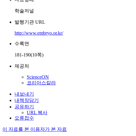
학술저널
발행기관 URL
http://www.embryo.or.kr/
수록면
181-190(10쪽)
제공처
ScienceON
코리아스칼라
내보내기
내책장담기
공유하기
URL 복사
오류접수
이 자료를 본 이용자가 본 자료