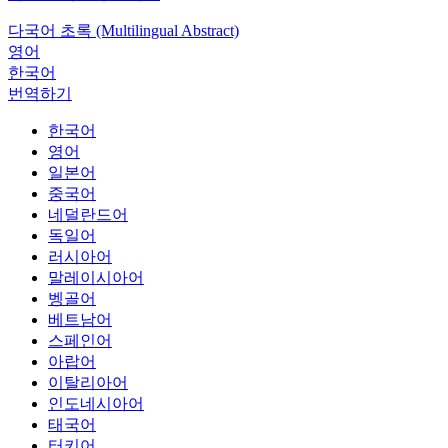
다국어 초록 (Multilingual Abstract)
영어
한국어
번역하기
한국어
영어
일본어
중국어
네덜란드어
독일어
러시아어
말레이시아어
벵골어
베트남어
스페인어
아랍어
이탈리아어
인도네시아어
태국어
터키어