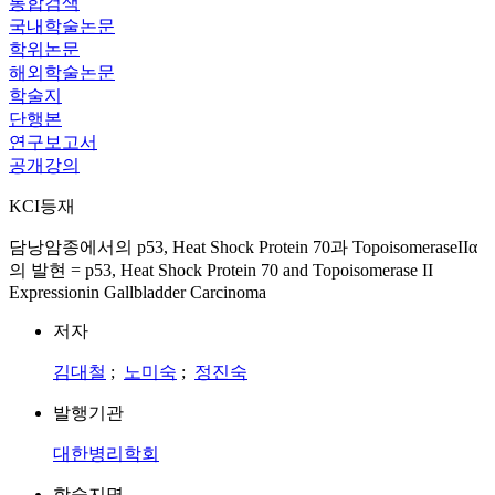
통합검색
국내학술논문
학위논문
해외학술논문
학술지
단행본
연구보고서
공개강의
KCI등재
담낭암종에서의 p53, Heat Shock Protein 70과 TopoisomeraseIIα
의 발현 = p53, Heat Shock Protein 70 and Topoisomerase II
Expressionin Gallbladder Carcinoma
저자
김대철
;
노미숙
;
정진숙
발행기관
대한병리학회
학술지명