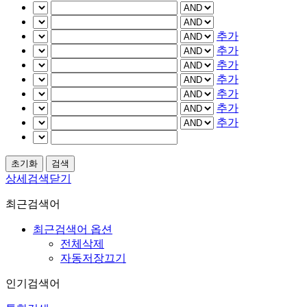
추가
추가
추가
추가
추가
추가
추가
상세검색닫기
최근검색어
최근검색어 옵션
전체삭제
자동저장끄기
인기검색어