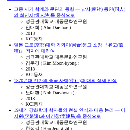
고종 시기 학계와 문단의 동향 ― 남사(南社) 동인(同人)
의 회인시(懷人詩)를 중심으로
성균관대학교 대동문화연구원
안대회 ( Ahn Dae-hoe )
2018
KCI등재
일본 교토(京都)대학 가와이(河合)문고 소장 『유고(遺
稿)』 저자에 대하여
성균관대학교 대동문화연구원
김문경 ( Kim Moon-kyong )
2018
KCI등재
1870년대 전반의 중국 사행(使行)과 대외 정세 인식
성균관대학교 대동문화연구원
노대환 ( Noh Dae-hwan )
2018
KCI등재
19세기 강화학파 학자들의 현실 인식과 대응 논리 ― 이
시원(李是遠)과 이건창(李建昌)을 중심으로
성균관대학교 대동문화연구원
한정길 ( Han Jeong-gil )