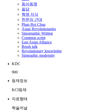
동아동맹
필담
혁명 지식
한문의 근대
Phan Boi Chau
Asian Revolutionaries
Sinographic Writing
Common script
East Asian Alliance
Brush talk
Revolutionary knowledge
Singraphic modernity
KDC
900
등재정보
KCI등재
자료형태
학술저널