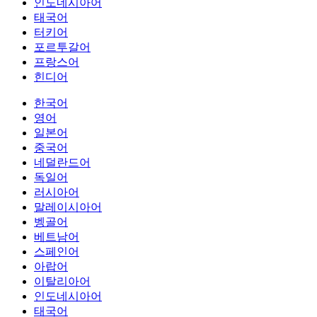
인도네시아어
태국어
터키어
포르투갈어
프랑스어
힌디어
한국어
영어
일본어
중국어
네덜란드어
독일어
러시아어
말레이시아어
벵골어
베트남어
스페인어
아랍어
이탈리아어
인도네시아어
태국어