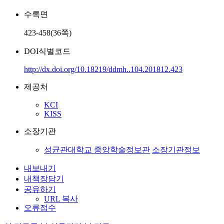
수록면
423-458(36쪽)
DOI식별코드
http://dx.doi.org/10.18219/ddmh..104.201812.423
제공처
KCI
KISS
소장기관
성균관대학교 중앙학술정보관
소장기관정보
내보내기
내책장담기
공유하기
URL 복사
오류접수