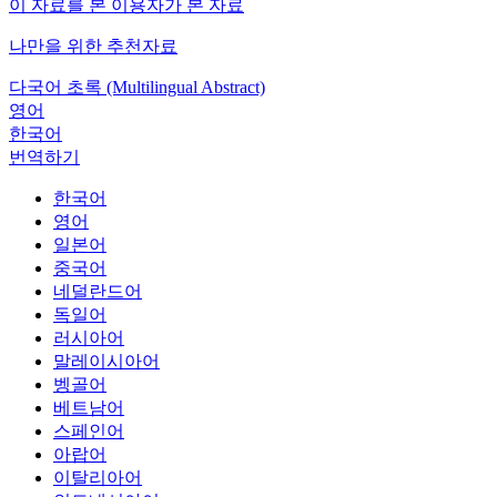
이 자료를 본 이용자가 본 자료
나만을 위한 추천자료
다국어 초록 (Multilingual Abstract)
영어
한국어
번역하기
한국어
영어
일본어
중국어
네덜란드어
독일어
러시아어
말레이시아어
벵골어
베트남어
스페인어
아랍어
이탈리아어