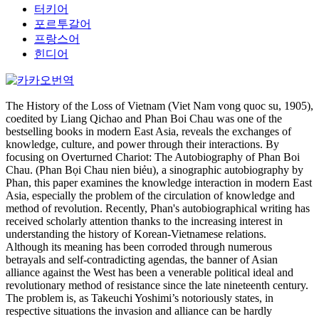
터키어
포르투갈어
프랑스어
힌디어
The History of the Loss of Vietnam (Viet Nam vong quoc su, 1905),
coedited by Liang Qichao and Phan Boi Chau was one of the
bestselling books in modern East Asia, reveals the exchanges of
knowledge, culture, and power through their interactions. By
focusing on Overturned Chariot: The Autobiography of Phan Boi
Chau. (Phan Bọi Chau nien biẻu), a sinographic autobiography by
Phan, this paper examines the knowledge interaction in modern East
Asia, especially the problem of the circulation of knowledge and
method of revolution. Recently, Phan's autobiographical writing has
received scholarly attention thanks to the increasing interest in
understanding the history of Korean-Vietnamese relations.
Although its meaning has been corroded through numerous
betrayals and self-contradicting agendas, the banner of Asian
alliance against the West has been a venerable political ideal and
revolutionary method of resistance since the late nineteenth century.
The problem is, as Takeuchi Yoshimi’s notoriously states, in
respective situations the invasion and alliance can be hardly