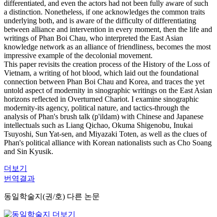
differentiated, and even the actors had not been fully aware of such
a distinction. Nonetheless, if one acknowledges the common traits
underlying both, and is aware of the difficulty of differentiating
between alliance and intervention in every moment, then the life and
writings of Phan Boi Chau, who interpreted the East Asian
knowledge network as an alliance of friendliness, becomes the most
impressive example of the decolonial movement.
This paper revisits the creation process of the History of the Loss of
Vietnam, a writing of hot blood, which laid out the foundational
connection between Phan Boi Chau and Korea, and traces the yet
untold aspect of modernity in sinographic writings on the East Asian
horizons reflected in Overturned Chariot. I examine sinographic
modernity-its agency, political nature, and tactics-through the
analysis of Phan's brush talk (p'ildam) with Chinese and Japanese
intellectuals such as Liang Qichao, Okuma Shigenobu, Inukai
Tsuyoshi, Sun Yat-sen, and Miyazaki Toten, as well as the clues of
Phan's political alliance with Korean nationalists such as Cho Soang
and Sin Kyusik.
더보기
번역결과
동일학술지(권/호) 다른 논문