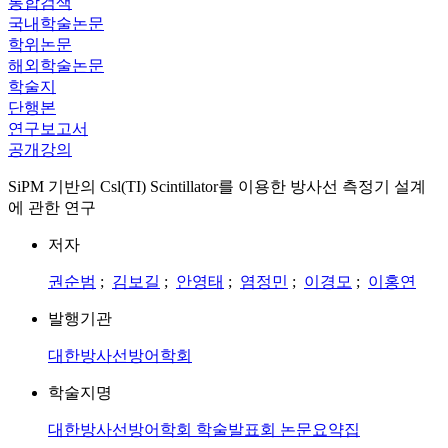
통합검색
국내학술논문
학위논문
해외학술논문
학술지
단행본
연구보고서
공개강의
SiPM 기반의 Csl(TI) Scintillator를 이용한 방사선 측정기 설계
에 관한 연구
저자
권순범
;
김보길
;
안영태
;
염정민
;
이경모
;
이홍연
발행기관
대한방사선방어학회
학술지명
대한방사선방어학회 학술발표회 논문요약집