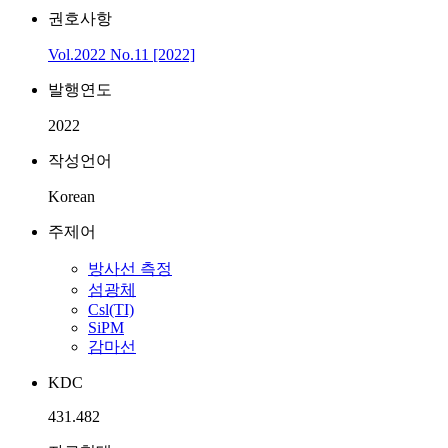
권호사항
Vol.2022 No.11 [2022]
발행연도
2022
작성언어
Korean
주제어
방사선 측정
섬광체
Csl(TI)
SiPM
감마선
KDC
431.482