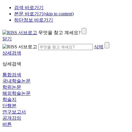
검색 바로가기
본문 바로가기(skip to content)
하단정보 바로가기
무엇을 찾고 계세요?
닫기
삭제
상세검색
상세검색
통합검색
국내학술논문
학위논문
해외학술논문
학술지
단행본
연구보고서
공개강의
버튼