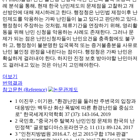
례 분석을 통해, 현재 한국 난민제도의 문제점을 고찰하고 개
선방안에 대해 제시하려고 한다. 행정청은 난민법 제정이후 난
민제도를 악용하는 가짜 난민들이 늘고 있다고 판단하고 있다.
행정청이 주장하는 것처럼, 체류기간을 연장하기 위해, 영리활
동을 위해 난민 신청을 악용하는 사례도 존재한다. 그러나 문
제가 되는 점은 난민신청자들이 난민요건을 충족함에도 불구
하 고, 행정청이 불분명한 입국목적 또는 증거불충분을 사유로
난민 불인정 판정을 내린다는 점이다. 행정청은 가짜 난민은
확실하게 걸러내야 한다. 하지만 진정 보호 받아야할 난민마저
도 걸러내고 있는 것은 아닌지 고민해야한다.
더보기
번역결과
참고문헌 (Reference)
1 이진우 ; 이기완, "환경난민을 둘러싼 주변국의 입장과
대응방안: 백두산 화산 폭발에 따른 환경난민을 중심으
로" 한국세계지역학회 37 (37): 143-164, 2019
2 국민호, "중국거주 탈북자 난민인정 문제와 한국의 난
민정책" 글로벌디아스포라연구소 11 (11): 89-124, 2017
3 "인천지방법원 2016.4.7. 선고 2015구합 1704 판결"