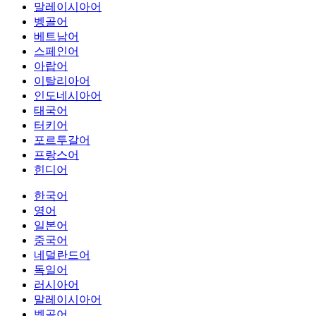
말레이시아어
벵골어
베트남어
스페인어
아랍어
이탈리아어
인도네시아어
태국어
터키어
포르투갈어
프랑스어
힌디어
한국어
영어
일본어
중국어
네덜란드어
독일어
러시아어
말레이시아어
벵골어