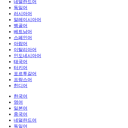
네덜란드어
독일어
러시아어
말레이시아어
벵골어
베트남어
스페인어
아랍어
이탈리아어
인도네시아어
태국어
터키어
포르투갈어
프랑스어
힌디어
한국어
영어
일본어
중국어
네덜란드어
독일어