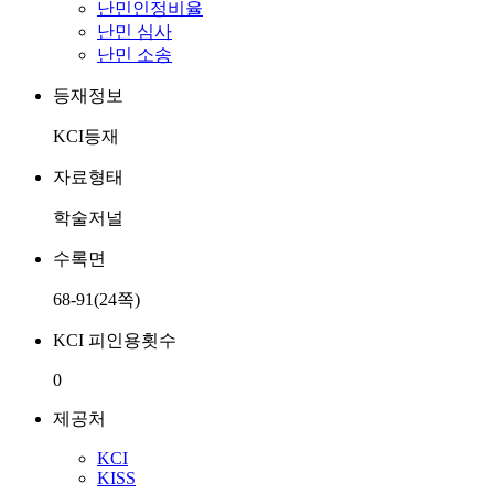
난민인정비율
난민 심사
난민 소송
등재정보
KCI등재
자료형태
학술저널
수록면
68-91(24쪽)
KCI 피인용횟수
0
제공처
KCI
KISS