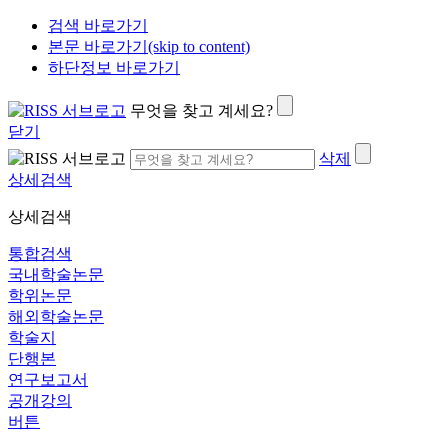
검색 바로가기
본문 바로가기(skip to content)
하단정보 바로가기
무엇을 찾고 계세요?
닫기
삭제
상세검색
상세검색
통합검색
국내학술논문
학위논문
해외학술논문
학술지
단행본
연구보고서
공개강의
버튼