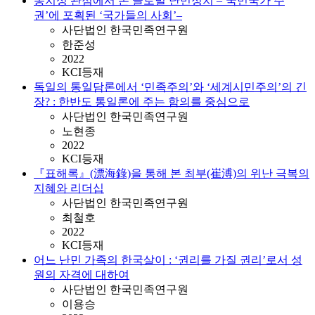
통치성 관점에서 본 글로벌 난민정치 –‘국민국가 주
권’에 포획된 ‘국가들의 사회’–
사단법인 한국민족연구원
한준성
2022
KCI등재
독일의 통일담론에서 ‘민족주의’와 ‘세계시민주의’의 긴
장? : 한반도 통일론에 주는 함의를 중심으로
사단법인 한국민족연구원
노현종
2022
KCI등재
『표해록』(漂海錄)을 통해 본 최부(崔溥)의 위난 극복의
지혜와 리더십
사단법인 한국민족연구원
최철호
2022
KCI등재
어느 난민 가족의 한국살이 : ‘권리를 가질 권리’로서 성
원의 자격에 대하여
사단법인 한국민족연구원
이용승