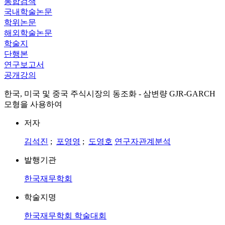
통합검색
국내학술논문
학위논문
해외학술논문
학술지
단행본
연구보고서
공개강의
한국, 미국 및 중국 주식시장의 동조화 - 삼변량 GJR-GARCH
모형을 사용하여
저자
김석진
;
포영영
;
도영호
연구자관계분석
발행기관
한국재무학회
학술지명
한국재무학회 학술대회