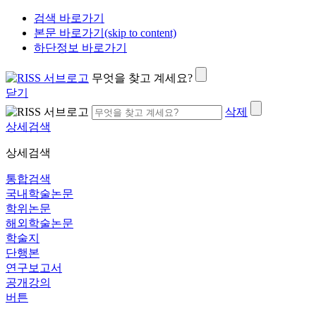
검색 바로가기
본문 바로가기(skip to content)
하단정보 바로가기
무엇을 찾고 계세요?
닫기
삭제
상세검색
상세검색
통합검색
국내학술논문
학위논문
해외학술논문
학술지
단행본
연구보고서
공개강의
버튼