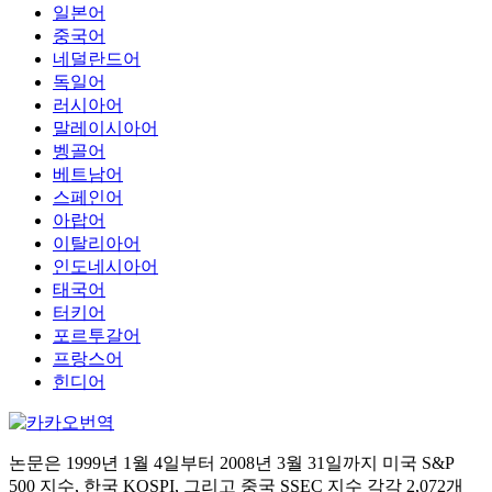
일본어
중국어
네덜란드어
독일어
러시아어
말레이시아어
벵골어
베트남어
스페인어
아랍어
이탈리아어
인도네시아어
태국어
터키어
포르투갈어
프랑스어
힌디어
논문은 1999년 1월 4일부터 2008년 3월 31일까지 미국 S&P
500 지수, 한국 KOSPI, 그리고 중국 SSEC 지수 각각 2,072개