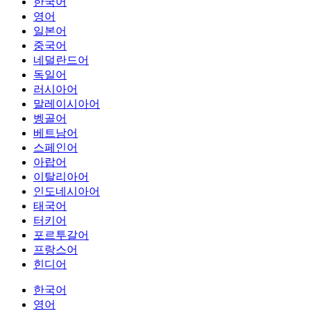
한국어
영어
일본어
중국어
네덜란드어
독일어
러시아어
말레이시아어
벵골어
베트남어
스페인어
아랍어
이탈리아어
인도네시아어
태국어
터키어
포르투갈어
프랑스어
힌디어
한국어
영어