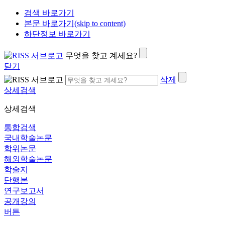
검색 바로가기
본문 바로가기(skip to content)
하단정보 바로가기
무엇을 찾고 계세요?
닫기
삭제
상세검색
상세검색
통합검색
국내학술논문
학위논문
해외학술논문
학술지
단행본
연구보고서
공개강의
버튼