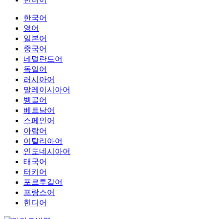
한국어
영어
일본어
중국어
네덜란드어
독일어
러시아어
말레이시아어
벵골어
베트남어
스페인어
아랍어
이탈리아어
인도네시아어
태국어
터키어
포르투갈어
프랑스어
힌디어