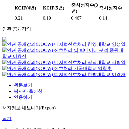
중심성지수(3
KCIF(4년)
KCIF(5년)
즉시성지수
년)
0.21
0.19
0.467
0.14
연관 공개강의
디지털신호처리
한양대학교
양성일
신호처리 및 빅데이터 분석
중원대
학교
이효선
디지털신호처리
영남대학교
김병일
신호처리
건국대학교
임창훈
디지털신호처리
한밭대학교
이경재
원문보기
복사/대출신청
인용하기
서지정보 내보내기(Export)
닫기