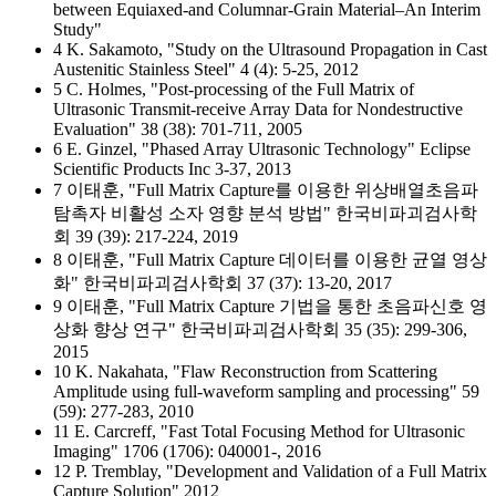
between Equiaxed-and Columnar-Grain Material–An Interim
Study"
4 K. Sakamoto, "Study on the Ultrasound Propagation in Cast
Austenitic Stainless Steel" 4 (4): 5-25, 2012
5 C. Holmes, "Post-processing of the Full Matrix of
Ultrasonic Transmit-receive Array Data for Nondestructive
Evaluation" 38 (38): 701-711, 2005
6 E. Ginzel, "Phased Array Ultrasonic Technology" Eclipse
Scientific Products Inc 3-37, 2013
7 이태훈, "Full Matrix Capture를 이용한 위상배열초음파
탐촉자 비활성 소자 영향 분석 방법" 한국비파괴검사학
회 39 (39): 217-224, 2019
8 이태훈, "Full Matrix Capture 데이터를 이용한 균열 영상
화" 한국비파괴검사학회 37 (37): 13-20, 2017
9 이태훈, "Full Matrix Capture 기법을 통한 초음파신호 영
상화 향상 연구" 한국비파괴검사학회 35 (35): 299-306,
2015
10 K. Nakahata, "Flaw Reconstruction from Scattering
Amplitude using full-waveform sampling and processing" 59
(59): 277-283, 2010
11 E. Carcreff, "Fast Total Focusing Method for Ultrasonic
Imaging" 1706 (1706): 040001-, 2016
12 P. Tremblay, "Development and Validation of a Full Matrix
Capture Solution" 2012