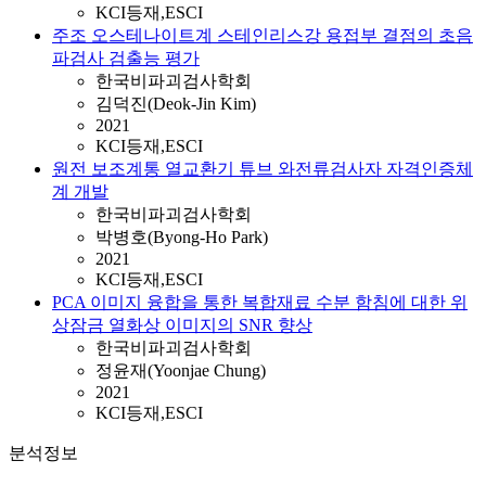
KCI등재,ESCI
주조 오스테나이트계 스테인리스강 용접부 결점의 초음
파검사 검출능 평가
한국비파괴검사학회
김덕진(Deok-Jin Kim)
2021
KCI등재,ESCI
원전 보조계통 열교환기 튜브 와전류검사자 자격인증체
계 개발
한국비파괴검사학회
박병호(Byong-Ho Park)
2021
KCI등재,ESCI
PCA 이미지 융합을 통한 복합재료 수분 함침에 대한 위
상잠금 열화상 이미지의 SNR 향상
한국비파괴검사학회
정윤재(Yoonjae Chung)
2021
KCI등재,ESCI
분석정보