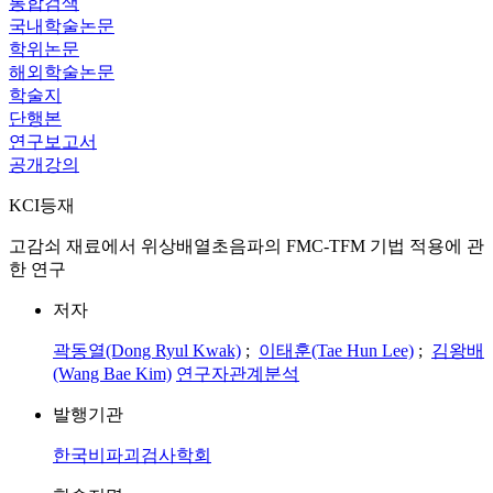
통합검색
국내학술논문
학위논문
해외학술논문
학술지
단행본
연구보고서
공개강의
KCI등재
고감쇠 재료에서 위상배열초음파의 FMC-TFM 기법 적용에 관
한 연구
저자
곽동열(Dong Ryul Kwak)
;
이태훈(Tae Hun Lee)
;
김왕배
(Wang Bae Kim)
연구자관계분석
발행기관
한국비파괴검사학회