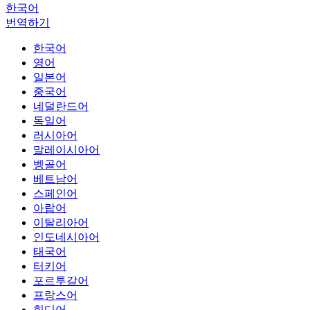
한국어
번역하기
한국어
영어
일본어
중국어
네덜란드어
독일어
러시아어
말레이시아어
벵골어
베트남어
스페인어
아랍어
이탈리아어
인도네시아어
태국어
터키어
포르투갈어
프랑스어
힌디어