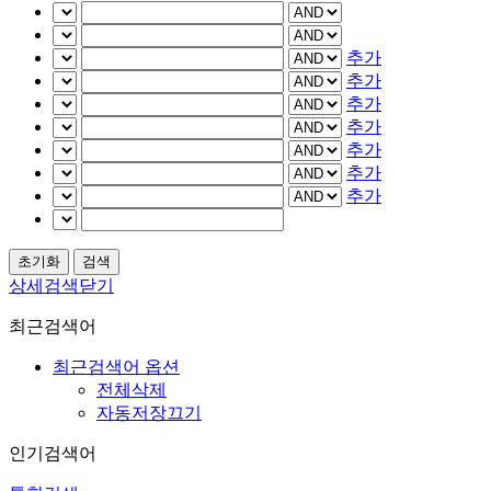
추가
추가
추가
추가
추가
추가
추가
상세검색닫기
최근검색어
최근검색어 옵션
전체삭제
자동저장끄기
인기검색어