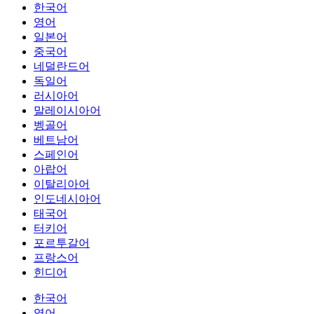
한국어
영어
일본어
중국어
네덜란드어
독일어
러시아어
말레이시아어
벵골어
베트남어
스페인어
아랍어
이탈리아어
인도네시아어
태국어
터키어
포르투갈어
프랑스어
힌디어
한국어
영어