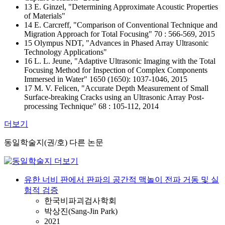
13 E. Ginzel, "Determining Approximate Acoustic Properties
of Materials"
14 E. Carcreff, "Comparison of Conventional Technique and
Migration Approach for Total Focusing" 70 : 566-569, 2015
15 Olympus NDT, "Advances in Phased Array Ultrasonic
Technology Applications"
16 L. L. Jeune, "Adaptive Ultrasonic Imaging with the Total
Focusing Method for Inspection of Complex Components
Immersed in Water" 1650 (1650): 1037-1046, 2015
17 M. V. Felicen, "Accurate Depth Measurement of Small
Surface-breaking Cracks using an Ultrasonic Array Post-
processing Technique" 68 : 105-112, 2014
더보기
동일학술지(권/호) 다른 논문
유한 너비 판에서 판파의 공간적 맥놀이 전파 거동 및 실
험적 검증
한국비파괴검사학회
박상진(Sang-Jin Park)
2021