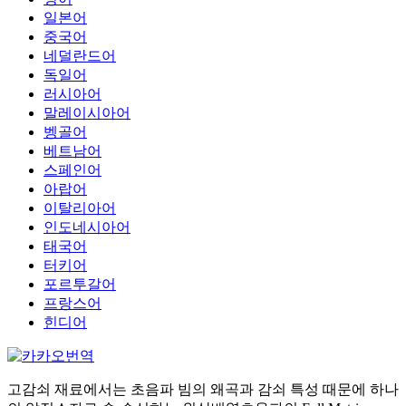
일본어
중국어
네덜란드어
독일어
러시아어
말레이시아어
벵골어
베트남어
스페인어
아랍어
이탈리아어
인도네시아어
태국어
터키어
포르투갈어
프랑스어
힌디어
고감쇠 재료에서는 초음파 빔의 왜곡과 감쇠 특성 때문에 하나