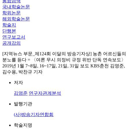
통합검색
국내학술논문
학위논문
해외학술논문
학술지
단행본
연구보고서
공개강의
[지역뉴스 부문_제124회 이달의 방송기자상] 농촌 어르신들의
분노를 듣다 = 〈여론 무시 의정비 규정 위반 단독 연속보도〉
2019년 1월 7~8일, 16~17일, 21일, 31일 보도 KBS춘천 김영준,
김수용, 박찬규 기자
저자
김영준
연구자관계분석
발행기관
(사)방송기자연합회
학술지명