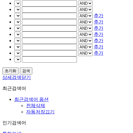
추가
추가
추가
추가
추가
추가
추가
상세검색닫기
최근검색어
최근검색어 옵션
전체삭제
자동저장끄기
인기검색어