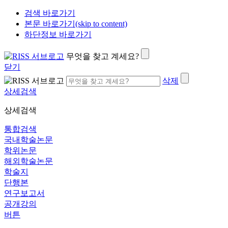
검색 바로가기
본문 바로가기(skip to content)
하단정보 바로가기
무엇을 찾고 계세요?
닫기
삭제
상세검색
상세검색
통합검색
국내학술논문
학위논문
해외학술논문
학술지
단행본
연구보고서
공개강의
버튼