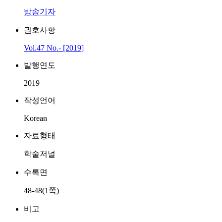
방송기자
권호사항
Vol.47 No.- [2019]
발행연도
2019
작성언어
Korean
자료형태
학술저널
수록면
48-48(1쪽)
비고