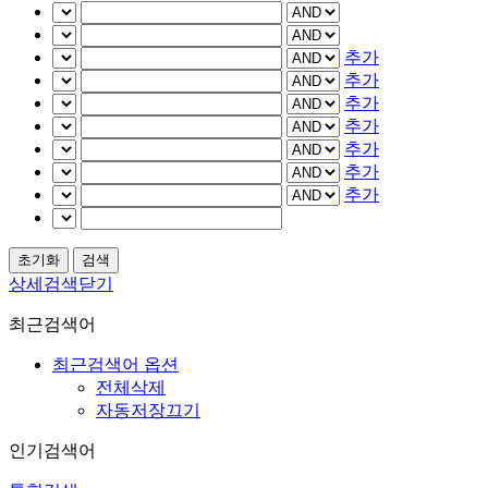
추가
추가
추가
추가
추가
추가
추가
상세검색닫기
최근검색어
최근검색어 옵션
전체삭제
자동저장끄기
인기검색어