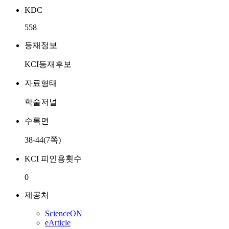
KDC
558
등재정보
KCI등재후보
자료형태
학술저널
수록면
38-44(7쪽)
KCI 피인용횟수
0
제공처
ScienceON
eArticle