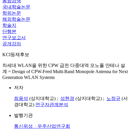
통합검색
국내학술논문
학위논문
해외학술논문
학술지
단행본
연구보고서
공개강의
KCI등재후보
차세대 WLAN을 위한 CPW 급전 다중대역 모노폴 안테나 설
계 = Design of CPW-Feed Multi-Band Monopole Antenna for Next
Generation WLAN Systems
저자
최용석
(상지대학교) ;
성현경
(상지대학교) ;
노정규
(서
경대학교)
연구자관계분석
발행기관
통신위성ㆍ우주산업연구회