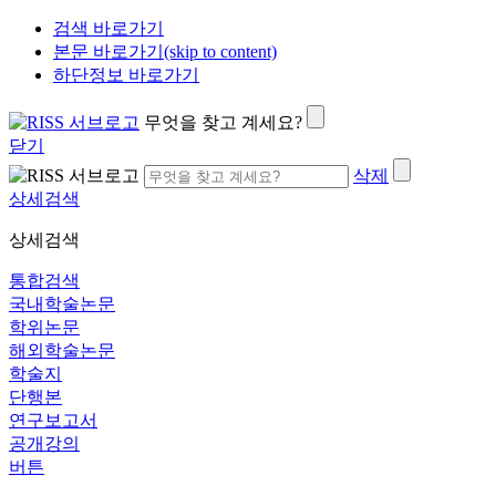
검색 바로가기
본문 바로가기(skip to content)
하단정보 바로가기
무엇을 찾고 계세요?
닫기
삭제
상세검색
상세검색
통합검색
국내학술논문
학위논문
해외학술논문
학술지
단행본
연구보고서
공개강의
버튼