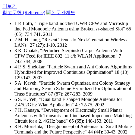
더보기
참고문헌 (Reference)
1 P. Lotfi, "Triple band-notched UWB CPW and Microstrip
line Fed Monopole Antenna using Broken ∩-shaped Slot" 65
(65): 734-741, 2011
2 M. H. Jung, "Resent Trends to Next-Generation Wireless
LANs" 27 (27): 1-10, 2012
3 R. Ghatak, "Perturbed Sierpinski Carpet Antenna With
CPW Feed for IEEE 802. 11 a/b WLAN Application" 7 :
742-744, 2008
4 P. S. Shelokar, "Particle Swarm and Ant Colony Algorithms
Hybridized for Improved Continuous Optimization" 18 (18):
129-142, 2007
5 A. Kaveh, "Particle Swarm Optimizer, ant Colony Strategy
and Harmony Search Scheme Hybridized for Optimization of
Truss Structures" 87 (87): 267-283, 2009
6 S. H. Yeh, "Dual-band F-shaped Monople Antenna for
2.4/5.2GHz Wlan Application" 4 : 72-75, 2002
7 H. Kanaya, "Development of Electrically Small Planar
Antennas with Transmission Line based Impedance Matching
Circuit for a 2. 4GHz band" 65 (65): 148-153, 2011
8 H. Morishita, "Design oncept of Antennas for Small Mobile
Terminals and the Future Perspective" 44 (44): 30-43, 2002