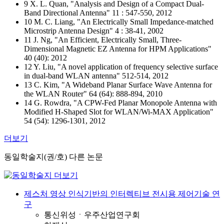
9 X. L. Quan, "Analysis and Design of a Compact Dual-
Band Directional Antenna" 11 : 547-550, 2012
10 M. C. Liang, "An Electrically Small Impedance-matched
Microstrip Antenna Design" 4 : 38-41, 2002
11 J. Ng, "An Efficient, Electrically Small, Three-
Dimensional Magnetic EZ Antenna for HPM Applications"
40 (40): 2012
12 Y. Liu, "A novel application of frequency selective surface
in dual-band WLAN antenna" 512-514, 2012
13 C. Kim, "A Wideband Planar Surface Wave Antenna for
the WLAN Router" 64 (64): 888-894, 2010
14 G. Rowdra, "A CPW-Fed Planar Monopole Antenna with
Modified H-Shaped Slot for WLAN/Wi-MAX Application"
54 (54): 1296-1301, 2012
더보기
동일학술지(권/호) 다른 논문
제스처 영상 인식기반의 인터렉티브 전시용 제어기술 연
구
통신위성ㆍ우주산업연구회