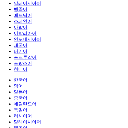
말레이시아어
벵골어
베트남어
스페인어
아랍어
이탈리아어
인도네시아어
태국어
터키어
포르투갈어
프랑스어
힌디어
한국어
영어
일본어
중국어
네덜란드어
독일어
러시아어
말레이시아어
벵골어