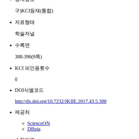
구)KCI등재(통합)
자료형태
학술저널
수록면
388-396(9쪽)
KCI 피인용횟수
0
DOI식별코드
http://dx.doi.org/10.7232/JKIIE.2017.43.5.388
제공처
ScienceON
DBpia