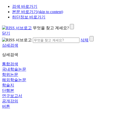
검색 바로가기
본문 바로가기(skip to content)
하단정보 바로가기
무엇을 찾고 계세요?
닫기
삭제
상세검색
상세검색
통합검색
국내학술논문
학위논문
해외학술논문
학술지
단행본
연구보고서
공개강의
버튼