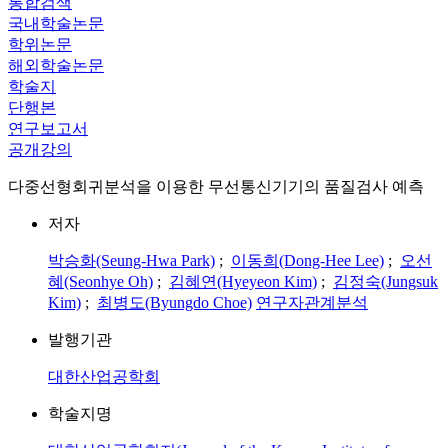
통합검색
국내학술논문
학위논문
해외학술논문
학술지
단행본
연구보고서
공개강의
다중선형회귀분석을 이용한 무선통신기기의 품질검사 예측
저자
박승화(Seung-Hwa Park)
;
이동희(Dong-Hee Lee)
;
오선
혜(Seonhye Oh)
;
김혜연(Hyeyeon Kim)
;
김정숙(Jungsuk
Kim)
;
최병도(Byungdo Choe)
연구자관계분석
발행기관
대한산업공학회
학술지명