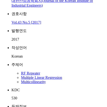
대한산업공학회지(Journal of the Korean Institute of
Industrial Engineers)
권호사항
Vol.43 No.5 [2017]
발행연도
2017
작성언어
Korean
주제어
RF Repeater
Multiple Linear Regression
Multicollinearity
KDC
530
등재정보