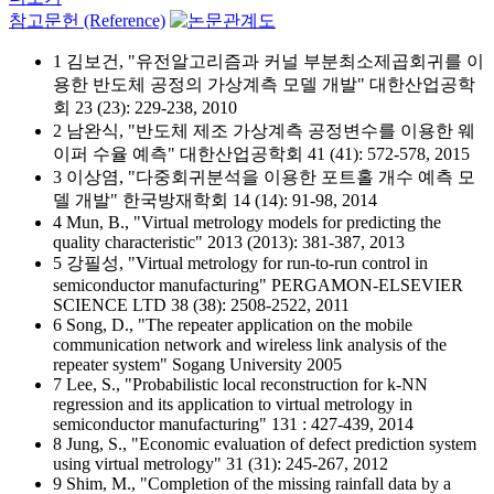
참고문헌 (Reference)
1 김보건, "유전알고리즘과 커널 부분최소제곱회귀를 이
용한 반도체 공정의 가상계측 모델 개발" 대한산업공학
회 23 (23): 229-238, 2010
2 남완식, "반도체 제조 가상계측 공정변수를 이용한 웨
이퍼 수율 예측" 대한산업공학회 41 (41): 572-578, 2015
3 이상염, "다중회귀분석을 이용한 포트홀 개수 예측 모
델 개발" 한국방재학회 14 (14): 91-98, 2014
4 Mun, B., "Virtual metrology models for predicting the
quality characteristic" 2013 (2013): 381-387, 2013
5 강필성, "Virtual metrology for run-to-run control in
semiconductor manufacturing" PERGAMON-ELSEVIER
SCIENCE LTD 38 (38): 2508-2522, 2011
6 Song, D., "The repeater application on the mobile
communication network and wireless link analysis of the
repeater system" Sogang University 2005
7 Lee, S., "Probabilistic local reconstruction for k-NN
regression and its application to virtual metrology in
semiconductor manufacturing" 131 : 427-439, 2014
8 Jung, S., "Economic evaluation of defect prediction system
using virtual metrology" 31 (31): 245-267, 2012
9 Shim, M., "Completion of the missing rainfall data by a