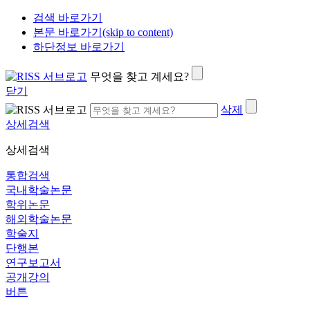
검색 바로가기
본문 바로가기(skip to content)
하단정보 바로가기
무엇을 찾고 계세요?
닫기
삭제
상세검색
상세검색
통합검색
국내학술논문
학위논문
해외학술논문
학술지
단행본
연구보고서
공개강의
버튼