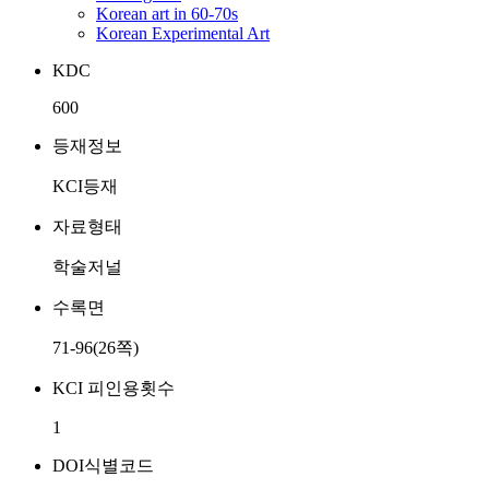
Korean art in 60-70s
Korean Experimental Art
KDC
600
등재정보
KCI등재
자료형태
학술저널
수록면
71-96(26쪽)
KCI 피인용횟수
1
DOI식별코드