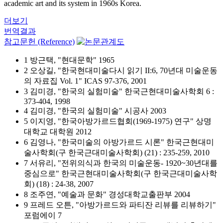
academic art and its system in 1960s Korea.
더보기
번역결과
참고문헌 (Reference)
1 방근택, "현대문학" 1965
2 오상길, "한국현대미술다시 읽기 II:6, 70년대 미술운동
의 자료집 Vol. 1" ICAS 97-376, 2001
3 김미경, "한국의 실험미술" 한국근현대미술사학회 6 :
373-404, 1998
4 김미경, "한국의 실험미술" 시공사 2003
5 이지영, "한국아방가르드협회(1969-1975) 연구" 상명
대학교 대학원 2012
6 김영나, "한국미술의 아방가르드 시론" 한국근현대미
술사학회(구 한국근대미술사학회) (21) : 235-259, 2010
7 서유리, "전위의식과 한국의 미술운동- 1920~30년대를
중심으로" 한국근현대미술사학회(구 한국근대미술사학
회) (18) : 24-38, 2007
8 조주연, "예술과 문화" 경성대학교출판부 2004
9 프레드 오튼, "아방가르드와 파티잔 리뷰를 리뷰하기"
포럼에이 7