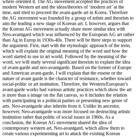
where oriented it. The AG movement accepted the practices of
modern Western art and the ideas/theories of ‘modern art’ at the
time, and tried to proceed the avant-garde art in Korea. Therefore
the AG movement was founded by a group of artists and theorists to
aim the leading a new stage of Korean art. I, however, argues that
the Korean AG movement actually share more similar idea with
Neo-avantgard which was influenced by the European AG art rather
than Ag in Europ in 1930s-40s. There will be three steps to support
the argument. First, start with the etymologic approach of the term,
which will explain the original meaning of the word and how the
word started to use in art world. Followed by the meaning of the
word, we will study several significant theorists to explain the idea
of avant-garde and neo-avantgarde. Based on the former of Europe
and American avant-garde, I will explain that the essene or the
nature of avant garde is the character of resistance, whether toward
social-politic or art institution. Therefore, the Western/European’s
avant-garde works had various artistic practices which show the art
is more than a image on the flat canvas, so it includes the relation
with participating in a political parties or presenting new genre of
arts. Neo-avantgarde also inherits from it. Unlike its ancestor,
however, Neo-avantgarde was more focused on destructing artistic
institution rather that politic of social issues in 1960s. As a
conclusion, the Korean AG movement shared the idea of
contemporary western art, Neo-avantgard, which allow them to
create various experimenting art to attack the existing Korean