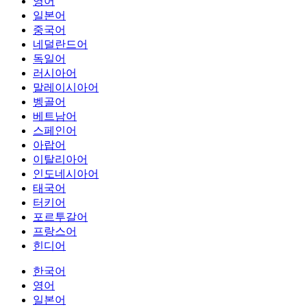
영어
일본어
중국어
네덜란드어
독일어
러시아어
말레이시아어
벵골어
베트남어
스페인어
아랍어
이탈리아어
인도네시아어
태국어
터키어
포르투갈어
프랑스어
힌디어
한국어
영어
일본어