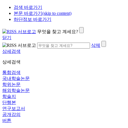
검색 바로가기
본문 바로가기(skip to content)
하단정보 바로가기
무엇을 찾고 계세요?
닫기
삭제
상세검색
상세검색
통합검색
국내학술논문
학위논문
해외학술논문
학술지
단행본
연구보고서
공개강의
버튼