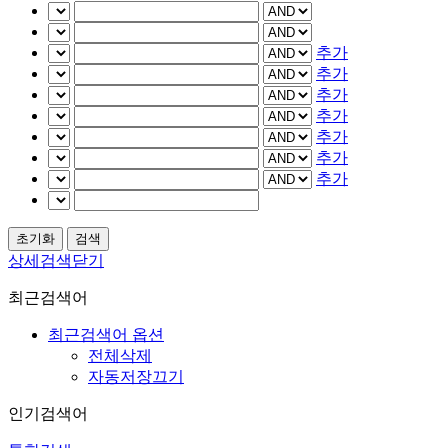
추가
추가
추가
추가
추가
추가
추가
상세검색닫기
최근검색어
최근검색어 옵션
전체삭제
자동저장끄기
인기검색어