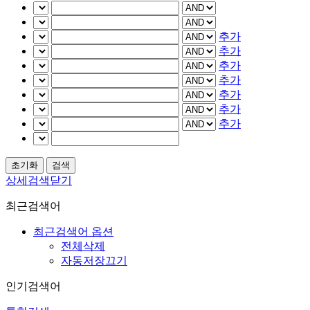
추가
추가
추가
추가
추가
추가
추가
상세검색닫기
최근검색어
최근검색어 옵션
전체삭제
자동저장끄기
인기검색어