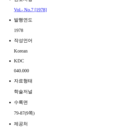
Vol.- No.7 [1978]
발행연도
1978
작성언어
Korean
KDC
040.000
자료형태
학술저널
수록면
79-87(9쪽)
제공처