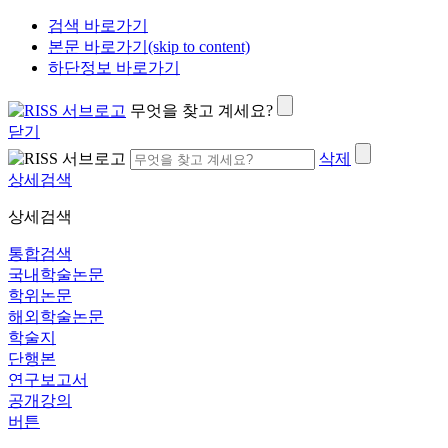
검색 바로가기
본문 바로가기(skip to content)
하단정보 바로가기
무엇을 찾고 계세요?
닫기
삭제
상세검색
상세검색
통합검색
국내학술논문
학위논문
해외학술논문
학술지
단행본
연구보고서
공개강의
버튼