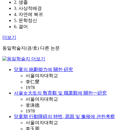
2. 생졸
3. 사상적배경
4. 자연에 복귀
5. 문학정신
6. 결어
더보기
동일학술지(권/호) 다른 논문
兒童의 統辭能力에 關한 硏究
서울여자대학교
李仁燮
1978
서울女大生의 敎育觀 및 職業觀에 關한一硏究
서울여자대학교
李洙德
1978
兒童期 行動障碍의 特性, 原因 및 豫候에 관한考察
서울여자대학교
李玉周