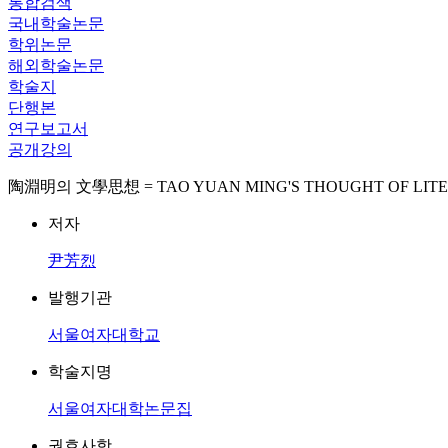
통합검색
국내학술논문
학위논문
해외학술논문
학술지
단행본
연구보고서
공개강의
陶淵明의 文學思想 = TAO YUAN MING'S THOUGHT OF LIT
저자
尹芳烈
발행기관
서울여자대학교
학술지명
서울여자대학논문집
권호사항